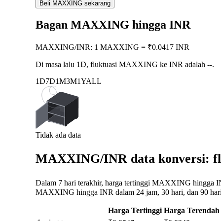
Beli MAXXING sekarang
Bagan MAXXING hingga INR
MAXXING
/
INR
:
1 MAXXING = ₹0.0417 INR
Di masa lalu 1D, fluktuasi MAXXING ke INR adalah
--
.
1D
7D
1M
3M
1Y
ALL
Tidak ada data
MAXXING/INR data konversi: fl
Dalam 7 hari terakhir, harga tertinggi MAXXING hingga IN
MAXXING hingga INR dalam 24 jam, 30 hari, dan 90 hari 
Harga Tertinggi
Harga Terendah