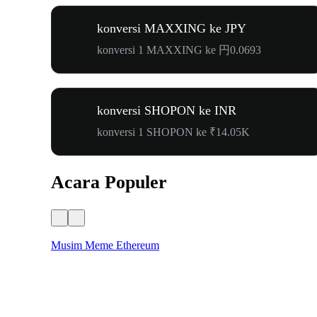
konversi MAXXING ke JPY
konversi 1 MAXXING ke 円0.0693
konversi SHOPON ke INR
konversi 1 SHOPON ke ₹14.05K
Acara Populer
Musim Meme Ethereum