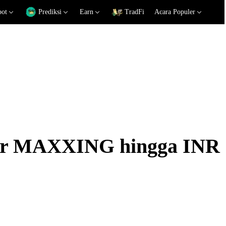
pot
Prediksi
Earn
TradFi
Acara Populer
ukar MAXXING hingga INR