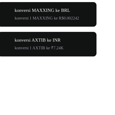
konversi MAXXING ke BRL
konversi 1 MAXXING ke R$0.002242
konversi AXTIB ke INR
konversi 1 AXTIB ke ₹7.24K
Karnaval 