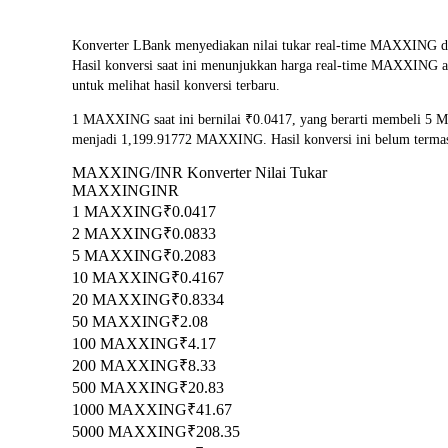
Konverter LBank menyediakan nilai tukar real-time MAXXING 
Hasil konversi saat ini menunjukkan harga real-time MAXXING ad
untuk melihat hasil konversi terbaru.
1 MAXXING saat ini bernilai ₹0.0417, yang berarti membeli 5
menjadi 1,199.91772 MAXXING. Hasil konversi ini belum termas
MAXXING/INR Konverter Nilai Tukar
MAXXING
INR
1 MAXXING
₹0.0417
2 MAXXING
₹0.0833
5 MAXXING
₹0.2083
10 MAXXING
₹0.4167
20 MAXXING
₹0.8334
50 MAXXING
₹2.08
100 MAXXING
₹4.17
200 MAXXING
₹8.33
500 MAXXING
₹20.83
1000 MAXXING
₹41.67
5000 MAXXING
₹208.35