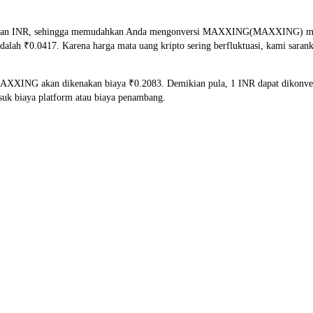
dan INR, sehingga memudahkan Anda mengonversi MAXXING(MAXXING) menjad
alah ₹0.0417. Karena harga mata uang kripto sering berfluktuasi, kami saran
 MAXXING akan dikenakan biaya ₹0.2083. Demikian pula, 1 INR dapat dikonv
uk biaya platform atau biaya penambang.