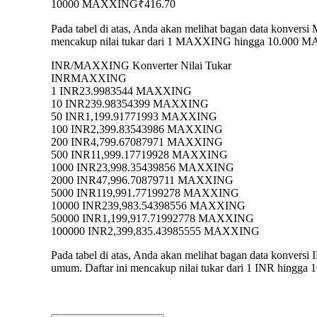
10000 MAXXING
₹416.70
Pada tabel di atas, Anda akan melihat bagan data konve
mencakup nilai tukar dari 1 MAXXING hingga 10.000 MAX
INR/MAXXING Konverter Nilai Tukar
INR
MAXXING
1 INR
23.9983544 MAXXING
10 INR
239.98354399 MAXXING
50 INR
1,199.91771993 MAXXING
100 INR
2,399.83543986 MAXXING
200 INR
4,799.67087971 MAXXING
500 INR
11,999.17719928 MAXXING
1000 INR
23,998.35439856 MAXXING
2000 INR
47,996.70879711 MAXXING
5000 INR
119,991.77199278 MAXXING
10000 INR
239,983.54398556 MAXXING
50000 INR
1,199,917.71992778 MAXXING
100000 INR
2,399,835.43985555 MAXXING
Pada tabel di atas, Anda akan melihat bagan data konv
umum. Daftar ini mencakup nilai tukar dari 1 INR hingga