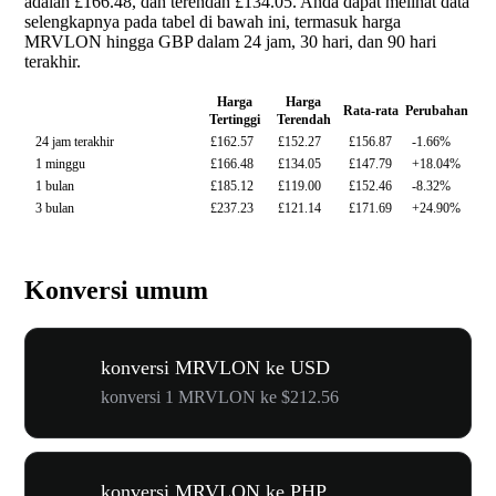
adalah £166.48, dan terendah £134.05. Anda dapat melihat data
selengkapnya pada tabel di bawah ini, termasuk harga
MRVLON hingga GBP dalam 24 jam, 30 hari, dan 90 hari
terakhir.
Harga
Harga
Rata-rata
Perubahan
Tertinggi
Terendah
24 jam terakhir
£162.57
£152.27
£156.87
-1.66%
1 minggu
£166.48
£134.05
£147.79
+18.04%
1 bulan
£185.12
£119.00
£152.46
-8.32%
3 bulan
£237.23
£121.14
£171.69
+24.90%
Konversi umum
konversi MRVLON ke USD
konversi 1 MRVLON ke $212.56
konversi MRVLON ke PHP