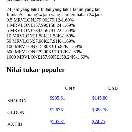
24 jam yang lalu
1 bulan yang lalu
1 tahun yang lalu
Jumlah
Sekarang
24 jam yang lalu
Perubahan 24 jam
0.5 MRVLON
£79.00
£79.12
-1.69%
1 MRVLON
£157.99
£158.24
-1.69%
5 MRVLON
£789.95
£791.22
-1.69%
10 MRVLON
£1.58K
£1.58K
-1.69%
50 MRVLON
£7.90K
£7.91K
-1.69%
100 MRVLON
£15.80K
£15.82K
-1.69%
500 MRVLON
£79.00K
£79.12K
-1.69%
1000 MRVLON
£157.99K
£158.24K
-1.69%
Nilai tukar populer
CNY
USD
$985.61
$145.80
SHOPON
$2.63K
$388.78
GLDON
$505.31
$74.75
AXTIB