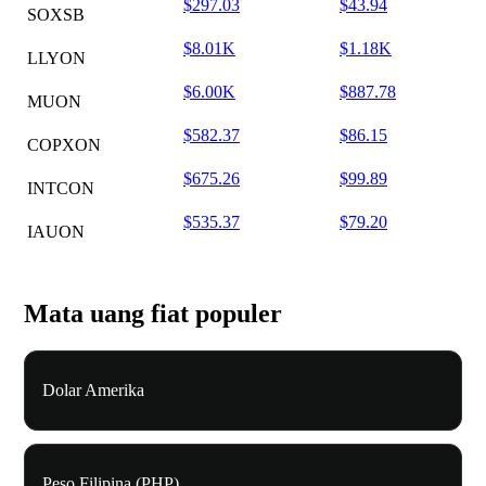
$297.03
$43.94
SOXSB
$8.01K
$1.18K
LLYON
$6.00K
$887.78
MUON
$582.37
$86.15
COPXON
$675.26
$99.89
INTCON
$535.37
$79.20
IAUON
Mata uang fiat populer
Dolar Amerika
Peso Filipina (PHP)