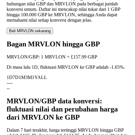
hubungan nilai GBP dan MRVLON pada berbagai jumlah
konversi umum. Daftar ini mencakup nilai tukar dari 1 GBP
hingga 100.000 GBP ke MRVLON, sehingga Anda dapat
memahami nilai setiap konversi dengan jelas.
Beli MRVLON sekarang
Bagan MRVLON hingga GBP
MRVLON
/
GBP
:
1 MRVLON = £157.99 GBP
Di masa lalu 1D, fluktuasi MRVLON ke GBP adalah
-1.65%
.
1D
7D
1M
3M
1Y
ALL
--
--
--
MRVLON/GBP data konversi:
fluktuasi nilai dan perubahan harga
dari MRVLON ke GBP
Dalam 7 hari terakhir, harga tertinggi MRVLON hingga GBP