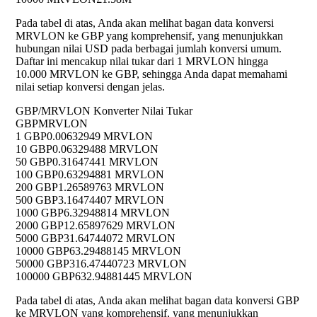
Pada tabel di atas, Anda akan melihat bagan data konversi
MRVLON ke GBP yang komprehensif, yang menunjukkan
hubungan nilai USD pada berbagai jumlah konversi umum.
Daftar ini mencakup nilai tukar dari 1 MRVLON hingga
10.000 MRVLON ke GBP, sehingga Anda dapat memahami
nilai setiap konversi dengan jelas.
GBP/MRVLON Konverter Nilai Tukar
GBP
MRVLON
1 GBP
0.00632949 MRVLON
10 GBP
0.06329488 MRVLON
50 GBP
0.31647441 MRVLON
100 GBP
0.63294881 MRVLON
200 GBP
1.26589763 MRVLON
500 GBP
3.16474407 MRVLON
1000 GBP
6.32948814 MRVLON
2000 GBP
12.65897629 MRVLON
5000 GBP
31.64744072 MRVLON
10000 GBP
63.29488145 MRVLON
50000 GBP
316.47440723 MRVLON
100000 GBP
632.94881445 MRVLON
Pada tabel di atas, Anda akan melihat bagan data konversi GBP
ke MRVLON yang komprehensif, yang menunjukkan