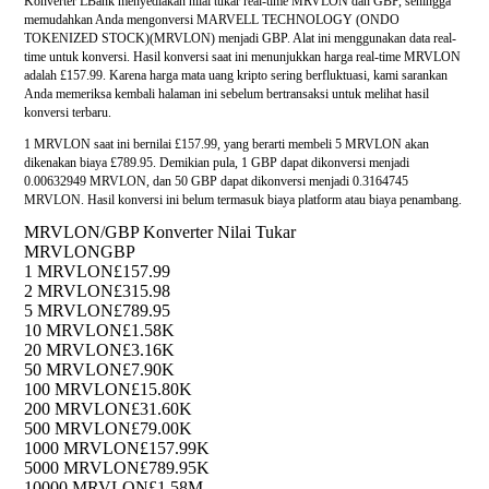
Konverter LBank menyediakan nilai tukar real-time MRVLON dan GBP, sehingga
memudahkan Anda mengonversi MARVELL TECHNOLOGY (ONDO
TOKENIZED STOCK)(MRVLON) menjadi GBP. Alat ini menggunakan data real-
time untuk konversi. Hasil konversi saat ini menunjukkan harga real-time MRVLON
adalah £157.99. Karena harga mata uang kripto sering berfluktuasi, kami sarankan
Anda memeriksa kembali halaman ini sebelum bertransaksi untuk melihat hasil
konversi terbaru.
1 MRVLON saat ini bernilai £157.99, yang berarti membeli 5 MRVLON akan
dikenakan biaya £789.95. Demikian pula, 1 GBP dapat dikonversi menjadi
0.00632949 MRVLON, dan 50 GBP dapat dikonversi menjadi 0.3164745
MRVLON. Hasil konversi ini belum termasuk biaya platform atau biaya penambang.
MRVLON/GBP Konverter Nilai Tukar
MRVLON
GBP
1 MRVLON
£157.99
2 MRVLON
£315.98
5 MRVLON
£789.95
10 MRVLON
£1.58K
20 MRVLON
£3.16K
50 MRVLON
£7.90K
100 MRVLON
£15.80K
200 MRVLON
£31.60K
500 MRVLON
£79.00K
1000 MRVLON
£157.99K
5000 MRVLON
£789.95K
10000 MRVLON
£1.58M