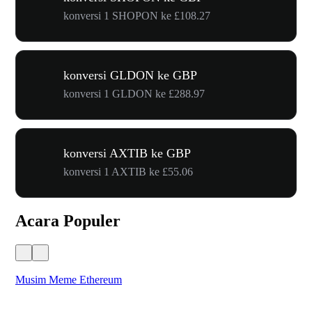
konversi 1 SHOPON ke £108.27
konversi GLDON ke GBP
konversi 1 GLDON ke £288.97
konversi AXTIB ke GBP
konversi 1 AXTIB ke £55.06
Acara Populer
Musim Meme Ethereum
Ka