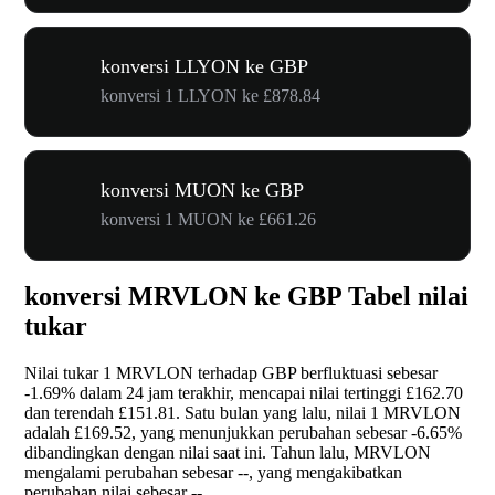
konversi LLYON ke GBP
konversi 1 LLYON ke £878.84
konversi MUON ke GBP
konversi 1 MUON ke £661.26
konversi MRVLON ke GBP Tabel nilai
tukar
Nilai tukar 1 MRVLON terhadap GBP berfluktuasi sebesar
-1.69%
dalam 24 jam terakhir, mencapai nilai tertinggi £162.70
dan terendah £151.81. Satu bulan yang lalu, nilai 1 MRVLON
adalah £169.52, yang menunjukkan perubahan sebesar
-6.65%
dibandingkan dengan nilai saat ini. Tahun lalu, MRVLON
mengalami perubahan sebesar
--
, yang mengakibatkan
perubahan nilai sebesar
--
.