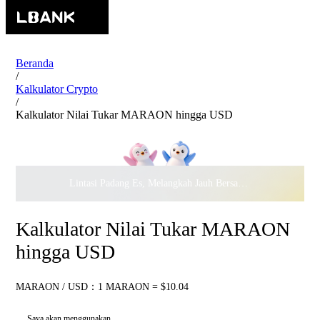
Beranda
/
Kalkulator Crypto
/
Kalkulator Nilai Tukar MARAON hingga USD
Lintasi Padang Es, Melangkah Jauh Bersama · Rayakan
$500.
Kalkulator Nilai Tukar MARAON
hingga USD
MARAON / USD：1 MARAON = $10.04
Saya akan menggunakan