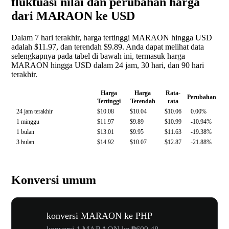
fluktuasi nilai dan perubahan harga
dari MARAON ke USD
Dalam 7 hari terakhir, harga tertinggi MARAON hingga USD
adalah $11.97, dan terendah $9.89. Anda dapat melihat data
selengkapnya pada tabel di bawah ini, termasuk harga
MARAON hingga USD dalam 24 jam, 30 hari, dan 90 hari
terakhir.
Harga
Harga
Rata-
Perubahan
Tertinggi
Terendah
rata
24 jam terakhir
$10.08
$10.04
$10.06
0.00%
1 minggu
$11.97
$9.89
$10.99
-10.94%
1 bulan
$13.01
$9.95
$11.63
-19.38%
3 bulan
$14.92
$10.07
$12.87
-21.88%
Konversi umum
konversi MARAON ke PHP