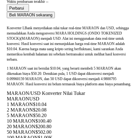
Waktu pembaruan terakhir --
Perbarui
Beli MARAON sekarang
Konverter LBank menyediakan nilai tukar real-time MARAON dan USD, sehingga
memudahkan Anda mengonversi MARA HOLDINGS (ONDO TOKENIZED
STOCK)(MARAON) menjadi USD. Alat ini menggunakan data real-time untuk
konversi. Hasil konversi saat ini menunjukkan harga real-time MARAON adalah
$10.04. Karena harga mata uang kripto sering berfluktuasi, kami sarankan Anda
memeriksa kembali halaman ini sebelum bertransaksi untuk melihat hasil konversi
terbaru.
1 MARAON saat ini bernilai $10.04, yang berarti membeli 5 MARAON akan
dikenakan biaya $50.20. Demikian pula, 1 USD dapat dikonversi menjadi
0.09960159 MARAON, dan 50 USD dapat dikonversi menjadi 4.9800795
MARAON. Hasil konversi ini belum termasuk biaya platform atau biaya penambang.
MARAON/USD Konverter Nilai Tukar
MARAON
USD
1 MARAON
$10.04
2 MARAON
$20.08
5 MARAON
$50.20
10 MARAON
$100.40
20 MARAON
$200.80
50 MARAON
$502.00
100 MARAON
$1.00K