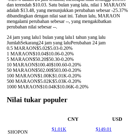
dan terendah $10.03. Satu bulan yang lalu, nilai 1 MARAON
adalah $13.48, yang menunjukkan perubahan sebesar
-25.37%
dibandingkan dengan nilai saat ini. Tahun lalu, MARAON
mengalami perubahan sebesar
--
, yang mengakibatkan
perubahan nilai sebesar
--
.
24 jam yang lalu
1 bulan yang lalu
1 tahun yang lalu
Jumlah
Sekarang
24 jam yang lalu
Perubahan 24 jam
0.5 MARAON
$5.02
$5.03
-0.20%
1 MARAON
$10.04
$10.06
-0.20%
5 MARAON
$50.20
$50.30
-0.20%
10 MARAON
$100.40
$100.60
-0.20%
50 MARAON
$502.00
$503.00
-0.20%
100 MARAON
$1.00K
$1.01K
-0.20%
500 MARAON
$5.02K
$5.03K
-0.20%
1000 MARAON
$10.04K
$10.06K
-0.20%
Nilai tukar populer
CNY
USD
$1.01K
$149.01
SHOPON