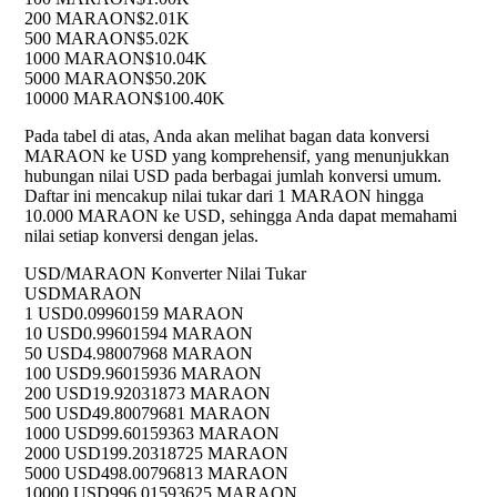
200 MARAON
$2.01K
500 MARAON
$5.02K
1000 MARAON
$10.04K
5000 MARAON
$50.20K
10000 MARAON
$100.40K
Pada tabel di atas, Anda akan melihat bagan data konversi
MARAON ke USD yang komprehensif, yang menunjukkan
hubungan nilai USD pada berbagai jumlah konversi umum.
Daftar ini mencakup nilai tukar dari 1 MARAON hingga
10.000 MARAON ke USD, sehingga Anda dapat memahami
nilai setiap konversi dengan jelas.
USD/MARAON Konverter Nilai Tukar
USD
MARAON
1 USD
0.09960159 MARAON
10 USD
0.99601594 MARAON
50 USD
4.98007968 MARAON
100 USD
9.96015936 MARAON
200 USD
19.92031873 MARAON
500 USD
49.80079681 MARAON
1000 USD
99.60159363 MARAON
2000 USD
199.20318725 MARAON
5000 USD
498.00796813 MARAON
10000 USD
996.01593625 MARAON