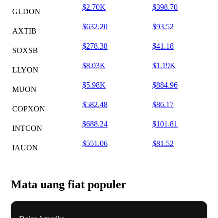
$2.70K
$398.70
GLDON
$632.20
$93.52
AXTIB
$278.38
$41.18
SOXSB
$8.03K
$1.19K
LLYON
$5.98K
$884.96
MUON
$582.48
$86.17
COPXON
$688.24
$101.81
INTCON
$551.06
$81.52
IAUON
Mata uang fiat populer