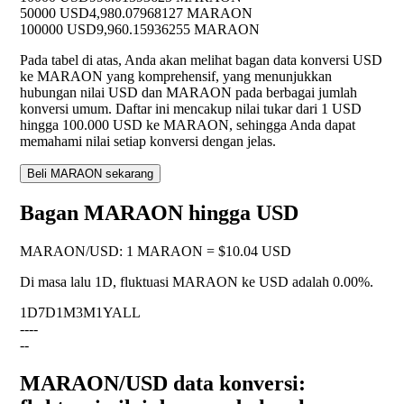
50000 USD
4,980.07968127 MARAON
100000 USD
9,960.15936255 MARAON
Pada tabel di atas, Anda akan melihat bagan data konversi USD
ke MARAON yang komprehensif, yang menunjukkan
hubungan nilai USD dan MARAON pada berbagai jumlah
konversi umum. Daftar ini mencakup nilai tukar dari 1 USD
hingga 100.000 USD ke MARAON, sehingga Anda dapat
memahami nilai setiap konversi dengan jelas.
Beli MARAON sekarang
Bagan MARAON hingga USD
MARAON
/
USD
:
1 MARAON = $10.04 USD
Di masa lalu 1D, fluktuasi MARAON ke USD adalah
0.00%
.
1D
7D
1M
3M
1Y
ALL
--
--
--
MARAON/USD data konversi: