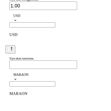
USD
USD
Saya akan menerima
MARAON
MARAON