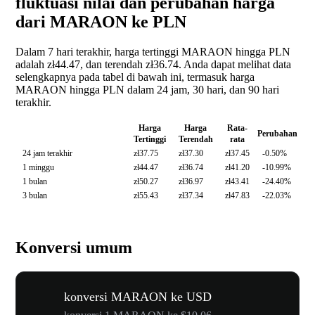
fluktuasi nilai dan perubahan harga
dari MARAON ke PLN
Dalam 7 hari terakhir, harga tertinggi MARAON hingga PLN
adalah zł44.47, dan terendah zł36.74. Anda dapat melihat data
selengkapnya pada tabel di bawah ini, termasuk harga
MARAON hingga PLN dalam 24 jam, 30 hari, dan 90 hari
terakhir.
Harga
Harga
Rata-
Perubahan
Tertinggi
Terendah
rata
24 jam terakhir
zł37.75
zł37.30
zł37.45
-0.50%
1 minggu
zł44.47
zł36.74
zł41.20
-10.99%
1 bulan
zł50.27
zł36.97
zł43.41
-24.40%
3 bulan
zł55.43
zł37.34
zł47.83
-22.03%
Konversi umum
konversi MARAON ke USD