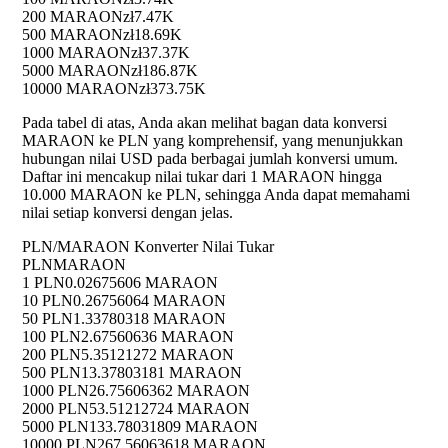
200 MARAON
zł7.47K
500 MARAON
zł18.69K
1000 MARAON
zł37.37K
5000 MARAON
zł186.87K
10000 MARAON
zł373.75K
Pada tabel di atas, Anda akan melihat bagan data konversi
MARAON ke PLN yang komprehensif, yang menunjukkan
hubungan nilai USD pada berbagai jumlah konversi umum.
Daftar ini mencakup nilai tukar dari 1 MARAON hingga
10.000 MARAON ke PLN, sehingga Anda dapat memahami
nilai setiap konversi dengan jelas.
PLN/MARAON Konverter Nilai Tukar
PLN
MARAON
1 PLN
0.02675606 MARAON
10 PLN
0.26756064 MARAON
50 PLN
1.33780318 MARAON
100 PLN
2.67560636 MARAON
200 PLN
5.35121272 MARAON
500 PLN
13.37803181 MARAON
1000 PLN
26.75606362 MARAON
2000 PLN
53.51212724 MARAON
5000 PLN
133.78031809 MARAON
10000 PLN
267.56063618 MARAON