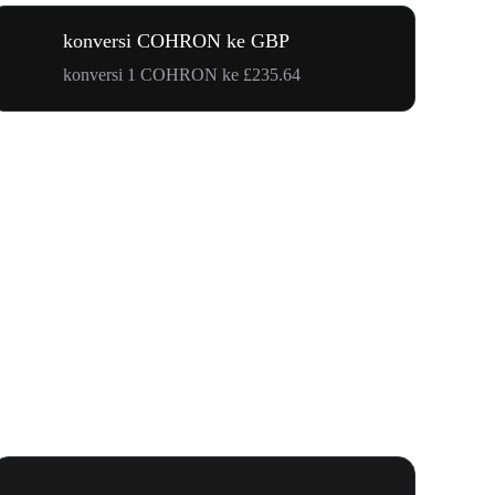
konversi COHRON ke GBP
konversi 1 COHRON ke £235.64
Undangan 