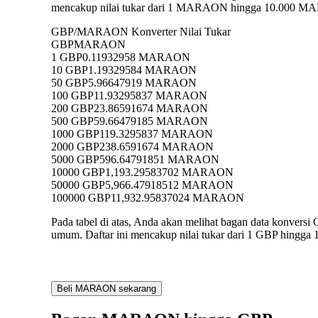
mencakup nilai tukar dari 1 MARAON hingga 10.000 MARA
GBP/MARAON Konverter Nilai Tukar
GBP
MARAON
1 GBP
0.11932958 MARAON
10 GBP
1.19329584 MARAON
50 GBP
5.96647919 MARAON
100 GBP
11.93295837 MARAON
200 GBP
23.86591674 MARAON
500 GBP
59.66479185 MARAON
1000 GBP
119.3295837 MARAON
2000 GBP
238.6591674 MARAON
5000 GBP
596.64791851 MARAON
10000 GBP
1,193.29583702 MARAON
50000 GBP
5,966.47918512 MARAON
100000 GBP
11,932.95837024 MARAON
Pada tabel di atas, Anda akan melihat bagan data konv
umum. Daftar ini mencakup nilai tukar dari 1 GBP hingg
Beli MARAON sekarang