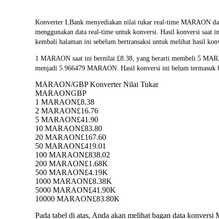
Konverter LBank menyediakan nilai tukar real-time MARA
menggunakan data real-time untuk konversi. Hasil konversi saat
kembali halaman ini sebelum bertransaksi untuk melihat hasil konv
1 MARAON saat ini bernilai £8.38, yang berarti membeli 5 MA
menjadi 5.966479 MARAON. Hasil konversi ini belum termasuk b
MARAON/GBP Konverter Nilai Tukar
MARAON
GBP
1 MARAON
£8.38
2 MARAON
£16.76
5 MARAON
£41.90
10 MARAON
£83.80
20 MARAON
£167.60
50 MARAON
£419.01
100 MARAON
£838.02
200 MARAON
£1.68K
500 MARAON
£4.19K
1000 MARAON
£8.38K
5000 MARAON
£41.90K
10000 MARAON
£83.80K
Pada tabel di atas, Anda akan melihat bagan data konve