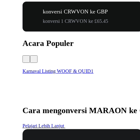
konversi CRWVON ke GBP
konversi 1 CRWVON ke £65.45
Acara Populer
Karnaval Listing WOOF & QUID1
Cara mengonversi MARAON ke
Pelajari Lebih Lanjut