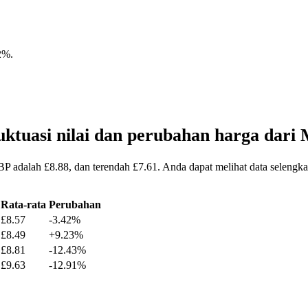
2%
.
ktuasi nilai dan perubahan harga da
P adalah £8.88, dan terendah £7.61. Anda dapat melihat data selen
Rata-rata
Perubahan
£8.57
-3.42%
£8.49
+9.23%
£8.81
-12.43%
£9.63
-12.91%