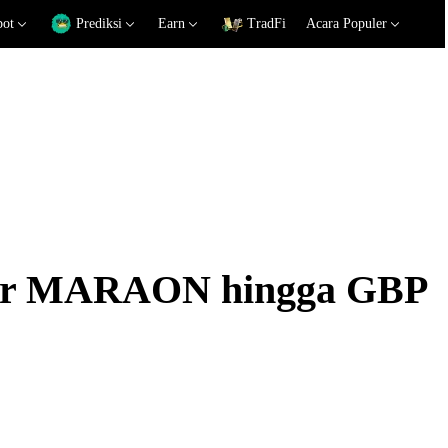
pot
Prediksi
Earn
TradFi
Acara Populer
ukar MARAON hingga GBP