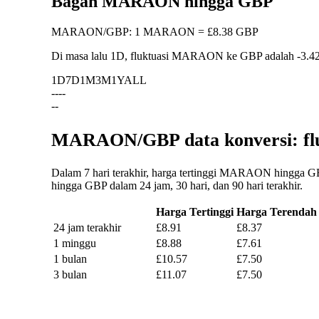
Bagan MARAON hingga GBP
MARAON
/
GBP
:
1 MARAON = £8.38 GBP
Di masa lalu 1D, fluktuasi MARAON ke GBP adalah
-3.4
1D
7D
1M
3M
1Y
ALL
--
--
--
MARAON/GBP data konversi: flu
Dalam 7 hari terakhir, harga tertinggi MARAON hingga GB
hingga GBP dalam 24 jam, 30 hari, dan 90 hari terakhir.
Harga Tertinggi
Harga Terendah
24 jam terakhir
£8.91
£8.37
1 minggu
£8.88
£7.61
1 bulan
£10.57
£7.50
3 bulan
£11.07
£7.50