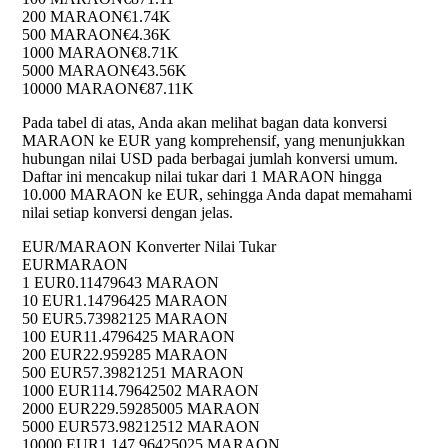
200 MARAON
€1.74K
500 MARAON
€4.36K
1000 MARAON
€8.71K
5000 MARAON
€43.56K
10000 MARAON
€87.11K
Pada tabel di atas, Anda akan melihat bagan data konversi
MARAON ke EUR yang komprehensif, yang menunjukkan
hubungan nilai USD pada berbagai jumlah konversi umum.
Daftar ini mencakup nilai tukar dari 1 MARAON hingga
10.000 MARAON ke EUR, sehingga Anda dapat memahami
nilai setiap konversi dengan jelas.
EUR/MARAON Konverter Nilai Tukar
EUR
MARAON
1 EUR
0.11479643 MARAON
10 EUR
1.14796425 MARAON
50 EUR
5.73982125 MARAON
100 EUR
11.4796425 MARAON
200 EUR
22.959285 MARAON
500 EUR
57.39821251 MARAON
1000 EUR
114.79642502 MARAON
2000 EUR
229.59285005 MARAON
5000 EUR
573.98212512 MARAON
10000 EUR
1,147.96425025 MARAON