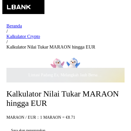
Beranda
/
Kalkulator Crypto
/
Kalkulator Nilai Tukar MARAON hingga EUR
Lintasi Padang Es, Melangkah Jauh Bersama · Rayakan
$500.
Kalkulator Nilai Tukar MARAON
hingga EUR
MARAON / EUR：1 MARAON = €8.71
Saya akan menggunakan