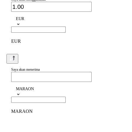
EUR
EUR
Saya akan menerima
MARAON
MARAON