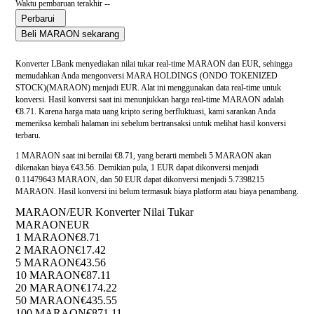
Waktu pembaruan terakhir --
Perbarui
Beli MARAON sekarang
Konverter LBank menyediakan nilai tukar real-time MARAON dan EUR, sehingga
memudahkan Anda mengonversi MARA HOLDINGS (ONDO TOKENIZED
STOCK)(MARAON) menjadi EUR. Alat ini menggunakan data real-time untuk
konversi. Hasil konversi saat ini menunjukkan harga real-time MARAON adalah
€8.71. Karena harga mata uang kripto sering berfluktuasi, kami sarankan Anda
memeriksa kembali halaman ini sebelum bertransaksi untuk melihat hasil konversi
terbaru.
1 MARAON saat ini bernilai €8.71, yang berarti membeli 5 MARAON akan
dikenakan biaya €43.56. Demikian pula, 1 EUR dapat dikonversi menjadi
0.11479643 MARAON, dan 50 EUR dapat dikonversi menjadi 5.7398215
MARAON. Hasil konversi ini belum termasuk biaya platform atau biaya penambang.
MARAON/EUR Konverter Nilai Tukar
MARAON
EUR
1 MARAON
€8.71
2 MARAON
€17.42
5 MARAON
€43.56
10 MARAON
€87.11
20 MARAON
€174.22
50 MARAON
€435.55
100 MARAON
€871.11