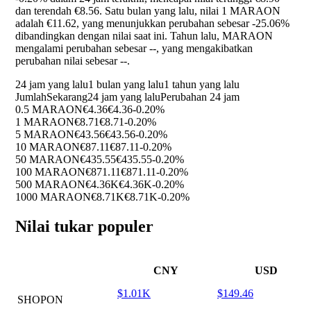
dan terendah €8.56. Satu bulan yang lalu, nilai 1 MARAON
adalah €11.62, yang menunjukkan perubahan sebesar
-25.06%
dibandingkan dengan nilai saat ini. Tahun lalu, MARAON
mengalami perubahan sebesar
--
, yang mengakibatkan
perubahan nilai sebesar
--
.
24 jam yang lalu
1 bulan yang lalu
1 tahun yang lalu
Jumlah
Sekarang
24 jam yang lalu
Perubahan 24 jam
0.5 MARAON
€4.36
€4.36
-0.20%
1 MARAON
€8.71
€8.71
-0.20%
5 MARAON
€43.56
€43.56
-0.20%
10 MARAON
€87.11
€87.11
-0.20%
50 MARAON
€435.55
€435.55
-0.20%
100 MARAON
€871.11
€871.11
-0.20%
500 MARAON
€4.36K
€4.36K
-0.20%
1000 MARAON
€8.71K
€8.71K
-0.20%
Nilai tukar populer
CNY
USD
$1.01K
$149.46
SHOPON