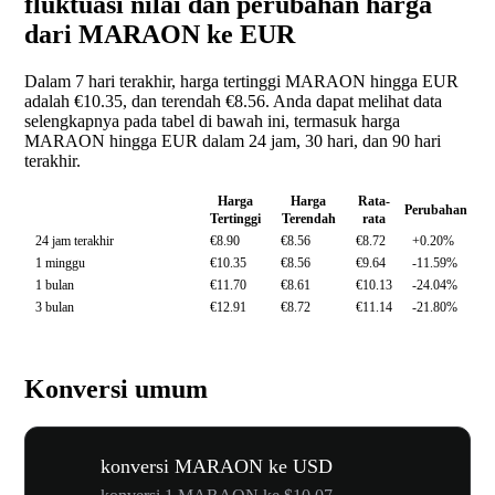
fluktuasi nilai dan perubahan harga
dari MARAON ke EUR
Dalam 7 hari terakhir, harga tertinggi MARAON hingga EUR
adalah €10.35, dan terendah €8.56. Anda dapat melihat data
selengkapnya pada tabel di bawah ini, termasuk harga
MARAON hingga EUR dalam 24 jam, 30 hari, dan 90 hari
terakhir.
Harga
Harga
Rata-
Perubahan
Tertinggi
Terendah
rata
24 jam terakhir
€8.90
€8.56
€8.72
+0.20%
1 minggu
€10.35
€8.56
€9.64
-11.59%
1 bulan
€11.70
€8.61
€10.13
-24.04%
3 bulan
€12.91
€8.72
€11.14
-21.80%
Konversi umum
konversi MARAON ke USD