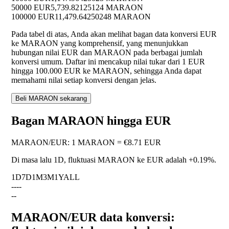
50000 EUR
5,739.82125124 MARAON
100000 EUR
11,479.64250248 MARAON
Pada tabel di atas, Anda akan melihat bagan data konversi EUR
ke MARAON yang komprehensif, yang menunjukkan
hubungan nilai EUR dan MARAON pada berbagai jumlah
konversi umum. Daftar ini mencakup nilai tukar dari 1 EUR
hingga 100.000 EUR ke MARAON, sehingga Anda dapat
memahami nilai setiap konversi dengan jelas.
Beli MARAON sekarang
Bagan MARAON hingga EUR
MARAON
/
EUR
:
1 MARAON = €8.71 EUR
Di masa lalu 1D, fluktuasi MARAON ke EUR adalah
+0.19%
.
1D
7D
1M
3M
1Y
ALL
--
--
--
MARAON/EUR data konversi: