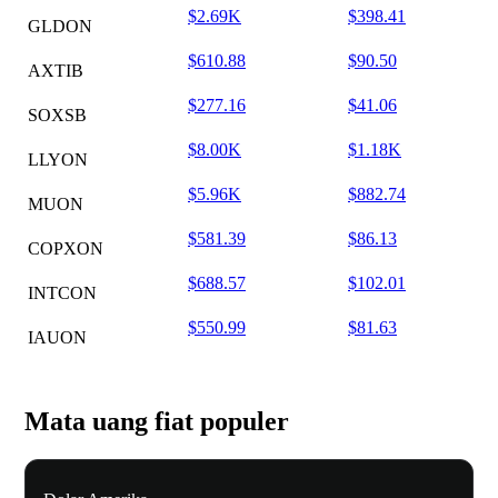
$2.69K
$398.41
GLDON
$610.88
$90.50
AXTIB
$277.16
$41.06
SOXSB
$8.00K
$1.18K
LLYON
$5.96K
$882.74
MUON
$581.39
$86.13
COPXON
$688.57
$102.01
INTCON
$550.99
$81.63
IAUON
Mata uang fiat populer