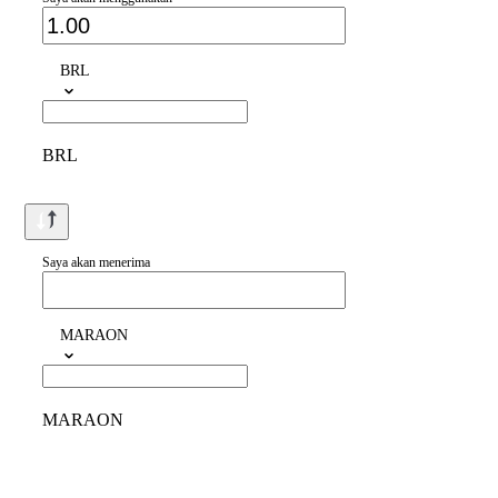
BRL
BRL
Saya akan menerima
MARAON
MARAON