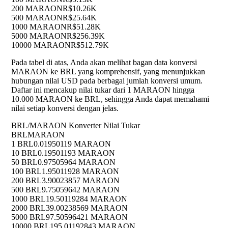
200 MARAON
R$10.26K
500 MARAON
R$25.64K
1000 MARAON
R$51.28K
5000 MARAON
R$256.39K
10000 MARAON
R$512.79K
Pada tabel di atas, Anda akan melihat bagan data konversi
MARAON ke BRL yang komprehensif, yang menunjukkan
hubungan nilai USD pada berbagai jumlah konversi umum.
Daftar ini mencakup nilai tukar dari 1 MARAON hingga
10.000 MARAON ke BRL, sehingga Anda dapat memahami
nilai setiap konversi dengan jelas.
BRL/MARAON Konverter Nilai Tukar
BRL
MARAON
1 BRL
0.01950119 MARAON
10 BRL
0.19501193 MARAON
50 BRL
0.97505964 MARAON
100 BRL
1.95011928 MARAON
200 BRL
3.90023857 MARAON
500 BRL
9.75059642 MARAON
1000 BRL
19.50119284 MARAON
2000 BRL
39.00238569 MARAON
5000 BRL
97.50596421 MARAON
10000 BRL
195.01192843 MARAON