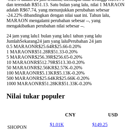
dan terendah R$51.13. Satu bulan yang lalu, nilai 1 MARAON
adalah R$67.74, yang menunjukkan perubahan sebesar
-24.22%
dibandingkan dengan nilai saat ini. Tahun lalu,
MARAON mengalami perubahan sebesar
--
, yang
mengakibatkan perubahan nilai sebesar
--
.
24 jam yang lalu
1 bulan yang lalu
1 tahun yang lalu
Jumlah
Sekarang
24 jam yang lalu
Perubahan 24 jam
0.5 MARAON
R$25.64
R$25.66
-0.20%
1 MARAON
R$51.28
R$51.33
-0.20%
5 MARAON
R$256.39
R$256.65
-0.20%
10 MARAON
R$512.79
R$513.30
-0.20%
50 MARAON
R$2.56K
R$2.57K
-0.20%
100 MARAON
R$5.13K
R$5.13K
-0.20%
500 MARAON
R$25.64K
R$25.66K
-0.20%
1000 MARAON
R$51.28K
R$51.33K
-0.20%
Nilai tukar populer
CNY
USD
$1.01K
$149.25
SHOPON