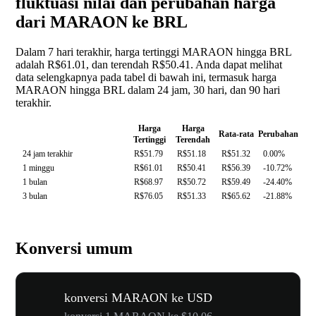
fluktuasi nilai dan perubahan harga
dari MARAON ke BRL
Dalam 7 hari terakhir, harga tertinggi MARAON hingga BRL
adalah R$61.01, dan terendah R$50.41. Anda dapat melihat
data selengkapnya pada tabel di bawah ini, termasuk harga
MARAON hingga BRL dalam 24 jam, 30 hari, dan 90 hari
terakhir.
Harga
Harga
Rata-rata
Perubahan
Tertinggi
Terendah
24 jam terakhir
R$51.79
R$51.18
R$51.32
0.00%
1 minggu
R$61.01
R$50.41
R$56.39
-10.72%
1 bulan
R$68.97
R$50.72
R$59.49
-24.40%
3 bulan
R$76.05
R$51.33
R$65.62
-21.88%
Konversi umum
konversi MARAON ke USD