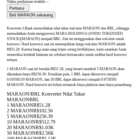
Waktu pembaruan terakhir --
Perbarui
Beli MARAON sekarang
Konverter LBank menyediakan nilai tukar real-time MARAON dan BRL, sehingga
memudahkan Anda mengonversi MARA HOLDINGS (ONDO TOKENIZED
STOCK)(MARAON) menjadi BRL. Alat ini menggunakan data real-time untuk
konversi. Hasil konversi saat ini menunjukkan harga real-time MARAON adalah
R$51.28. Karena harga mata uang kripto sering berfluktuasi, kami sarankan Anda
memeriksa kembali halaman ini sebelum bertransaksi untuk melihat hasil konversi
terbaru.
1 MARAON saat ini bernilai R$51.28, yang berarti membeli 5 MARAON akan
dikenakan biaya R$256.39. Demikian pula, 1 BRL dapat dikonversi menjadi
0.01950119 MARAON, dan 50 BRL dapat dikonversi menjadi 0.9750595
MARAON. Hasil konversi ini belum termasuk biaya platform atau biaya penambang.
MARAON/BRL Konverter Nilai Tukar
MARAON
BRL
1 MARAON
R$51.28
2 MARAON
R$102.56
5 MARAON
R$256.39
10 MARAON
R$512.79
20 MARAON
R$1.03K
50 MARAON
R$2.56K
100 MARAON
R$5.13K