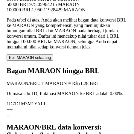
50000 BRL
975.05964215 MARAON
100000 BRL
1,950.11928429 MARAON
Pada tabel di atas, Anda akan melihat bagan data konversi BRL
ke MARAON yang komprehensif, yang menunjukkan
hubungan nilai BRL dan MARAON pada berbagai jumlah
konversi umum. Daftar ini mencakup nilai tukar dari 1 BRL
hingga 100.000 BRL ke MARAON, sehingga Anda dapat
memahami nilai setiap konversi dengan jelas.
Beli MARAON sekarang
Bagan MARAON hingga BRL
MARAON
/
BRL
:
1 MARAON = R$51.28 BRL
Di masa lalu 1D, fluktuasi MARAON ke BRL adalah
0.00%
.
1D
7D
1M
3M
1Y
ALL
--
--
--
MARAON/BRL data konversi: