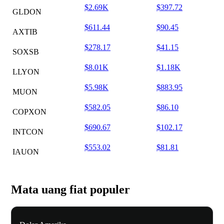
$2.69K
$397.72
GLDON
$611.44
$90.45
AXTIB
$278.17
$41.15
SOXSB
$8.01K
$1.18K
LLYON
$5.98K
$883.95
MUON
$582.05
$86.10
COPXON
$690.67
$102.17
INTCON
$553.02
$81.81
IAUON
Mata uang fiat populer