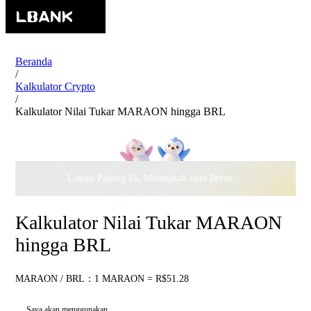
Beranda
/
Kalkulator Crypto
/
Kalkulator Nilai Tukar MARAON hingga BRL
Lintasi Padang Es, Melangkah Jauh Bersama · Rayakan
$500.
Kalkulator Nilai Tukar MARAON
hingga BRL
MARAON / BRL：1 MARAON = R$51.28
Saya akan menggunakan