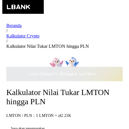
Beranda
/
Kalkulator Crypto
/
Kalkulator Nilai Tukar LMTON hingga PLN
Lintasi Padang Es, Melangkah Jauh Bersama · Rayakan
$500.
Kalkulator Nilai Tukar LMTON
hingga PLN
LMTON / PLN：1 LMTON = zł2.21K
Saya akan menggunakan