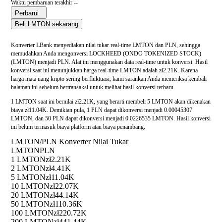
Waktu pembaruan terakhir --
Perbarui
Beli LMTON sekarang
Konverter LBank menyediakan nilai tukar real-time LMTON dan PLN, sehingga
memudahkan Anda mengonversi LOCKHEED (ONDO TOKENIZED STOCK)
(LMTON) menjadi PLN. Alat ini menggunakan data real-time untuk konversi. Hasil
konversi saat ini menunjukkan harga real-time LMTON adalah zł2.21K. Karena
harga mata uang kripto sering berfluktuasi, kami sarankan Anda memeriksa kembali
halaman ini sebelum bertransaksi untuk melihat hasil konversi terbaru.
1 LMTON saat ini bernilai zł2.21K, yang berarti membeli 5 LMTON akan dikenakan
biaya zł11.04K. Demikian pula, 1 PLN dapat dikonversi menjadi 0.00045307
LMTON, dan 50 PLN dapat dikonversi menjadi 0.0226535 LMTON. Hasil konversi
ini belum termasuk biaya platform atau biaya penambang.
LMTON/PLN Konverter Nilai Tukar
LMTON
PLN
1 LMTON
zł2.21K
2 LMTON
zł4.41K
5 LMTON
zł11.04K
10 LMTON
zł22.07K
20 LMTON
zł44.14K
50 LMTON
zł110.36K
100 LMTON
zł220.72K
200 LMTON
zł441.44K