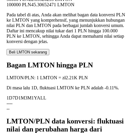
100000 PLN
45.30652471 LMTON
Pada tabel di atas, Anda akan melihat bagan data konversi PLN
ke LMTON yang komprehensif, yang menunjukkan hubungan
nilai PLN dan LMTON pada berbagai jumlah konversi umum.
Daftar ini mencakup nilai tukar dari 1 PLN hingga 100.000
PLN ke LMTON, sehingga Anda dapat memahami nilai setiap
konversi dengan jelas.
Beli LMTON sekarang
Bagan LMTON hingga PLN
LMTON
/
PLN
:
1 LMTON = zł2.21K PLN
Di masa lalu 1D, fluktuasi LMTON ke PLN adalah
-0.11%
.
1D
7D
1M
3M
1Y
ALL
--
--
--
LMTON/PLN data konversi: fluktuasi
nilai dan perubahan harga dari