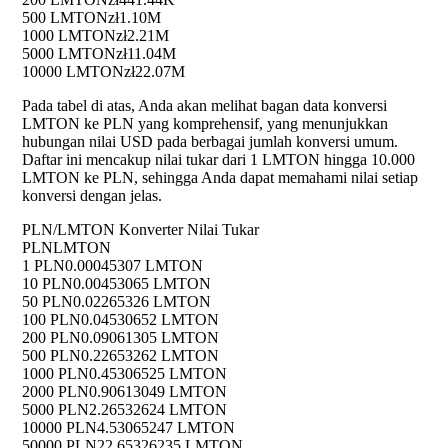
500 LMTON
zł1.10M
1000 LMTON
zł2.21M
5000 LMTON
zł11.04M
10000 LMTON
zł22.07M
Pada tabel di atas, Anda akan melihat bagan data konversi
LMTON ke PLN yang komprehensif, yang menunjukkan
hubungan nilai USD pada berbagai jumlah konversi umum.
Daftar ini mencakup nilai tukar dari 1 LMTON hingga 10.000
LMTON ke PLN, sehingga Anda dapat memahami nilai setiap
konversi dengan jelas.
PLN/LMTON Konverter Nilai Tukar
PLN
LMTON
1 PLN
0.00045307 LMTON
10 PLN
0.00453065 LMTON
50 PLN
0.02265326 LMTON
100 PLN
0.04530652 LMTON
200 PLN
0.09061305 LMTON
500 PLN
0.22653262 LMTON
1000 PLN
0.45306525 LMTON
2000 PLN
0.90613049 LMTON
5000 PLN
2.26532624 LMTON
10000 PLN
4.53065247 LMTON
50000 PLN
22.65326235 LMTON