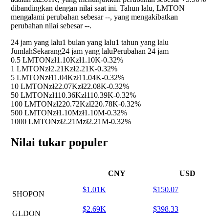
dibandingkan dengan nilai saat ini. Tahun lalu, LMTON
mengalami perubahan sebesar
--
, yang mengakibatkan
perubahan nilai sebesar
--
.
24 jam yang lalu
1 bulan yang lalu
1 tahun yang lalu
Jumlah
Sekarang
24 jam yang lalu
Perubahan 24 jam
0.5 LMTON
zł1.10K
zł1.10K
-0.32%
1 LMTON
zł2.21K
zł2.21K
-0.32%
5 LMTON
zł11.04K
zł11.04K
-0.32%
10 LMTON
zł22.07K
zł22.08K
-0.32%
50 LMTON
zł110.36K
zł110.39K
-0.32%
100 LMTON
zł220.72K
zł220.78K
-0.32%
500 LMTON
zł1.10M
zł1.10M
-0.32%
1000 LMTON
zł2.21M
zł2.21M
-0.32%
Nilai tukar populer
CNY
USD
$1.01K
$150.07
SHOPON
$2.69K
$398.33
GLDON