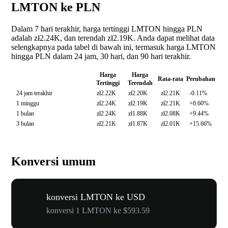
LMTON ke PLN
Dalam 7 hari terakhir, harga tertinggi LMTON hingga PLN
adalah zł2.24K, dan terendah zł2.19K. Anda dapat melihat data
selengkapnya pada tabel di bawah ini, termasuk harga LMTON
hingga PLN dalam 24 jam, 30 hari, dan 90 hari terakhir.
Harga
Harga
Rata-rata
Perubahan
Tertinggi
Terendah
24 jam terakhir
zł2.22K
zł2.20K
zł2.21K
-0.11%
1 minggu
zł2.24K
zł2.19K
zł2.21K
+0.60%
1 bulan
zł2.24K
zł1.88K
zł2.08K
+9.44%
3 bulan
zł2.21K
zł1.87K
zł2.01K
+15.66%
Konversi umum
konversi LMTON ke USD
konversi 1 LMTON ke $593.59