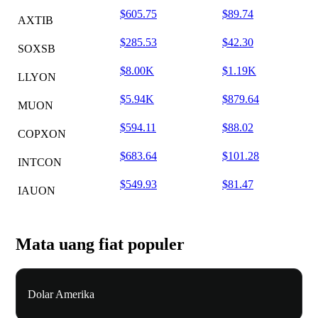
$605.75
$89.74
AXTIB
$285.53
$42.30
SOXSB
$8.00K
$1.19K
LLYON
$5.94K
$879.64
MUON
$594.11
$88.02
COPXON
$683.64
$101.28
INTCON
$549.93
$81.47
IAUON
Mata uang fiat populer
Dolar Amerika