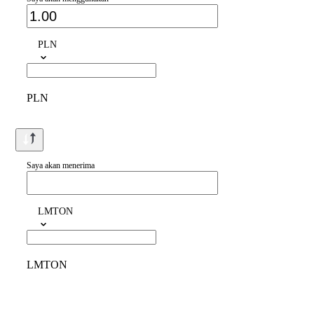
PLN
PLN
Saya akan menerima
LMTON
LMTON