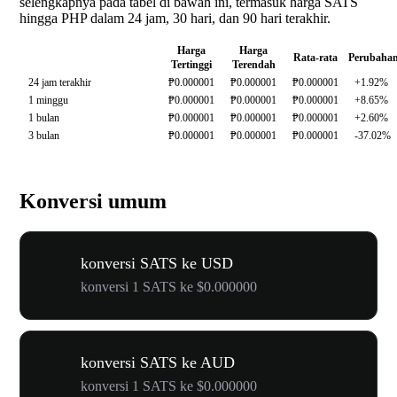
selengkapnya pada tabel di bawah ini, termasuk harga SATS
hingga PHP dalam 24 jam, 30 hari, dan 90 hari terakhir.
Harga
Harga
Rata-rata
Perubaha
Tertinggi
Terendah
24 jam terakhir
₱0.000001
₱0.000001
₱0.000001
+1.92%
1 minggu
₱0.000001
₱0.000001
₱0.000001
+8.65%
1 bulan
₱0.000001
₱0.000001
₱0.000001
+2.60%
3 bulan
₱0.000001
₱0.000001
₱0.000001
-37.02%
Konversi umum
konversi SATS ke USD
konversi 1 SATS ke $0.000000
konversi SATS ke AUD
konversi 1 SATS ke $0.000000