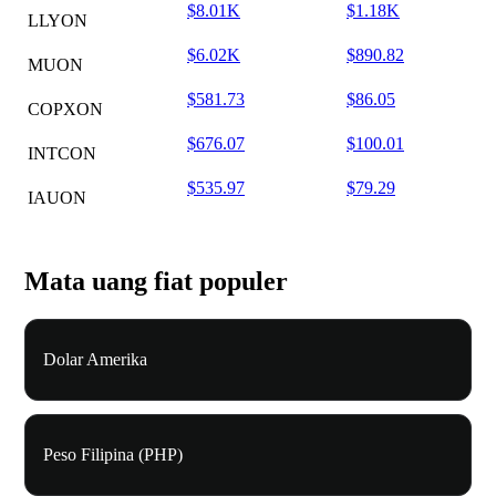
$8.01K
$1.18K
LLYON
$6.02K
$890.82
MUON
$581.73
$86.05
COPXON
$676.07
$100.01
INTCON
$535.97
$79.29
IAUON
Mata uang fiat populer
Dolar Amerika
Peso Filipina (PHP)