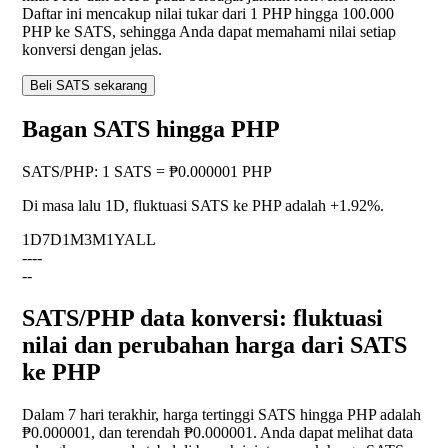
Daftar ini mencakup nilai tukar dari 1 PHP hingga 100.000
PHP ke SATS, sehingga Anda dapat memahami nilai setiap
konversi dengan jelas.
Beli SATS sekarang
Bagan SATS hingga PHP
SATS
/
PHP
:
1 SATS = ₱0.000001 PHP
Di masa lalu 1D, fluktuasi SATS ke PHP adalah
+1.92%
.
1D
7D
1M
3M
1Y
ALL
--
--
--
SATS/PHP data konversi: fluktuasi
nilai dan perubahan harga dari SATS
ke PHP
Dalam 7 hari terakhir, harga tertinggi SATS hingga PHP adalah
₱0.000001, dan terendah ₱0.000001. Anda dapat melihat data