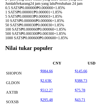
Jumlah
Sekarang
24 jam yang lalu
Perubahan 24 jam
0.5 SATS
₱0.000000
₱0.000000
+1.85%
1 SATS
₱0.000001
₱0.000001
+1.85%
5 SATS
₱0.000003
₱0.000003
+1.85%
10 SATS
₱0.000006
₱0.000006
+1.85%
50 SATS
₱0.000030
₱0.000030
+1.85%
100 SATS
₱0.000060
₱0.000060
+1.85%
500 SATS
₱0.000300
₱0.000300
+1.85%
1000 SATS
₱0.000600
₱0.000600
+1.85%
Nilai tukar populer
CNY
USD
$984.66
$145.66
SHOPON
$2.63K
$388.73
GLDON
$512.27
$75.78
AXTIB
$295.48
$43.71
SOXSB