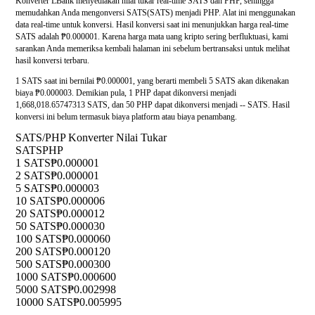
Konverter LBank menyediakan nilai tukar real-time SATS dan PHP, sehingga
memudahkan Anda mengonversi SATS(SATS) menjadi PHP. Alat ini menggunakan
data real-time untuk konversi. Hasil konversi saat ini menunjukkan harga real-time
SATS adalah ₱0.000001. Karena harga mata uang kripto sering berfluktuasi, kami
sarankan Anda memeriksa kembali halaman ini sebelum bertransaksi untuk melihat
hasil konversi terbaru.
1 SATS saat ini bernilai ₱0.000001, yang berarti membeli 5 SATS akan dikenakan
biaya ₱0.000003. Demikian pula, 1 PHP dapat dikonversi menjadi
1,668,018.65747313 SATS, dan 50 PHP dapat dikonversi menjadi -- SATS. Hasil
konversi ini belum termasuk biaya platform atau biaya penambang.
SATS/PHP Konverter Nilai Tukar
SATS
PHP
1 SATS
₱0.000001
2 SATS
₱0.000001
5 SATS
₱0.000003
10 SATS
₱0.000006
20 SATS
₱0.000012
50 SATS
₱0.000030
100 SATS
₱0.000060
200 SATS
₱0.000120
500 SATS
₱0.000300
1000 SATS
₱0.000600
5000 SATS
₱0.002998
10000 SATS
₱0.005995