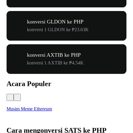
konversi GLDON ke PHP
konversi 1 GLDON ke ₱23.63K
konversi AXTIB ke PHP
konversi 1 AXTIB ke ₱4.54K
Acara Populer
Musim Meme Ethereum
Ka
Cara mengonversi SATS ke PHP