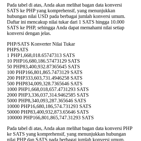
Pada tabel di atas, Anda akan melihat bagan data konversi
SATS ke PHP yang komprehensif, yang menunjukkan
hubungan nilai USD pada berbagai jumlah konversi umum.
Daftar ini mencakup nilai tukar dari 1 SATS hingga 10.000
SATS ke PHP, sehingga Anda dapat memahami nilai setiap
konversi dengan jelas.
PHP/SATS Konverter Nilai Tukar
PHP
SATS
1 PHP
1,668,018.65747313 SATS
10 PHP
16,680,186.57473129 SATS
50 PHP
83,400,932.87365645 SATS
100 PHP
166,801,865.7473129 SATS
200 PHP
333,603,731.4946258 SATS
500 PHP
834,009,328.7365646 SATS
1000 PHP
1,668,018,657.4731293 SATS
2000 PHP
3,336,037,314.9462585 SATS
5000 PHP
8,340,093,287.365646 SATS
10000 PHP
16,680,186,574.731293 SATS
50000 PHP
83,400,932,873.65646 SATS
100000 PHP
166,801,865,747.31293 SATS
Pada tabel di atas, Anda akan melihat bagan data konversi PHP
ke SATS yang komprehensif, yang menunjukkan hubungan
nilai PHP dan SATS pada berbagai jumlah konversi umum.