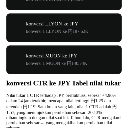
konversi LLYON ke JPY
konversi 1 LLYON ke 円187.62K
konversi MUON ke JPY
konversi 1 MUON ke 円140.74K
konversi CTR ke JPY Tabel nilai tukar
Nilai tukar 1 CTR terhadap JPY berfluktuasi sebesar
+4.96%
dalam 24 jam terakhir, mencapai nilai tertinggi 円1.29 dan
terendah 円1.19. Satu bulan yang lalu, nilai 1 CTR adalah 円
1.57, yang menunjukkan perubahan sebesar
-20.13%
dibandingkan dengan nilai saat ini. Tahun lalu, CTR mengalami
perubahan sebesar
--
, yang mengakibatkan perubahan nilai
sebesar
--
.