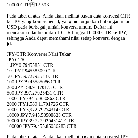
10000 CTR
円12.59K
Pada tabel di atas, Anda akan melihat bagan data konversi CTR
ke JPY yang komprehensif, yang menunjukkan hubungan nilai
USD pada berbagai jumlah konversi umum. Daftar ini
mencakup nilai tukar dari 1 CTR hingga 10.000 CTR ke JPY,
sehingga Anda dapat memahami nilai setiap konversi dengan
jelas.
JPY/CTR Konverter Nilai Tukar
JPY
CTR
1 JPY
0.79455851 CTR
10 JPY
7.94558509 CTR
50 JPY
39.72792543 CTR
100 JPY
79.45585086 CTR
200 JPY
158.91170173 CTR
500 JPY
397.27925431 CTR
1000 JPY
794.55850863 CTR
2000 JPY
1,589.11701726 CTR
5000 JPY
3,972.79254314 CTR
10000 JPY
7,945.58508628 CTR
50000 JPY
39,727.92543141 CTR
100000 JPY
79,455.85086283 CTR
Pada tabel di atas, Anda akan melihat bagan data konversi JPY