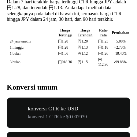
Dalam 7 hari terakhir, harga tertinggi CTR hingga JPY adalah
円1.28, dan terendah 円1.13. Anda dapat melihat data
selengkapnya pada tabel di bawah ini, termasuk harga CTR
hingga JPY dalam 24 jam, 30 hari, dan 90 hari terakhir.
Harga
Harga
Rata-
Perubahan
Tertinggi
Terendah
rata
24 jam terakhir
円1.28
円1.20
円1.23
+5.08%
1 minggu
円1.28
円1.13
円1.18
+2.73%
1 bulan
円1.56
円1.12
円1.26
-19.46%
円
3 bulan
円918.36
円1.15
-99.86%
112.36
Konversi umum
konversi CTR ke USD
konversi 1 CTR ke $0.007939