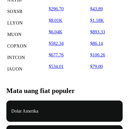
$296.70
$43.89
SOXSB
$8.01K
$1.18K
LLYON
$6.04K
$893.33
MUON
$582.34
$86.14
COPXON
$677.76
$100.26
INTCON
$534.01
$79.00
IAUON
Mata uang fiat populer
Dolar Amerika