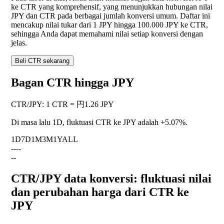
ke CTR yang komprehensif, yang menunjukkan hubungan nilai
JPY dan CTR pada berbagai jumlah konversi umum. Daftar ini
mencakup nilai tukar dari 1 JPY hingga 100.000 JPY ke CTR,
sehingga Anda dapat memahami nilai setiap konversi dengan
jelas.
Beli CTR sekarang
Bagan CTR hingga JPY
CTR
/
JPY
:
1 CTR = 円1.26 JPY
Di masa lalu 1D, fluktuasi CTR ke JPY adalah
+5.07%
.
1D
7D
1M
3M
1Y
ALL
--
--
--
CTR/JPY data konversi: fluktuasi nilai
dan perubahan harga dari CTR ke
JPY