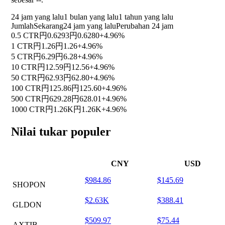
24 jam yang lalu
1 bulan yang lalu
1 tahun yang lalu
Jumlah
Sekarang
24 jam yang lalu
Perubahan 24 jam
0.5 CTR
円0.6293
円0.6280
+4.96%
1 CTR
円1.26
円1.26
+4.96%
5 CTR
円6.29
円6.28
+4.96%
10 CTR
円12.59
円12.56
+4.96%
50 CTR
円62.93
円62.80
+4.96%
100 CTR
円125.86
円125.60
+4.96%
500 CTR
円629.28
円628.01
+4.96%
1000 CTR
円1.26K
円1.26K
+4.96%
Nilai tukar populer
CNY
USD
$984.86
$145.69
SHOPON
$2.63K
$388.41
GLDON
$509.97
$75.44
AXTIB