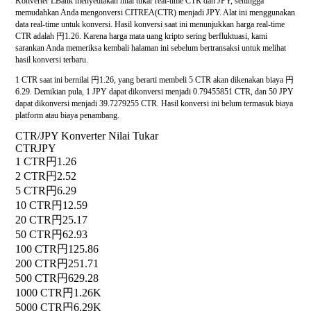
Konverter LBank menyediakan nilai tukar real-time CTR dan JPY, sehingga
memudahkan Anda mengonversi CITREA(CTR) menjadi JPY. Alat ini menggunakan
data real-time untuk konversi. Hasil konversi saat ini menunjukkan harga real-time
CTR adalah 円1.26. Karena harga mata uang kripto sering berfluktuasi, kami
sarankan Anda memeriksa kembali halaman ini sebelum bertransaksi untuk melihat
hasil konversi terbaru.
1 CTR saat ini bernilai 円1.26, yang berarti membeli 5 CTR akan dikenakan biaya 円
6.29. Demikian pula, 1 JPY dapat dikonversi menjadi 0.79455851 CTR, dan 50 JPY
dapat dikonversi menjadi 39.7279255 CTR. Hasil konversi ini belum termasuk biaya
platform atau biaya penambang.
CTR/JPY Konverter Nilai Tukar
CTR
JPY
1 CTR
円1.26
2 CTR
円2.52
5 CTR
円6.29
10 CTR
円12.59
20 CTR
円25.17
50 CTR
円62.93
100 CTR
円125.86
200 CTR
円251.71
500 CTR
円629.28
1000 CTR
円1.26K
5000 CTR
円6.29K