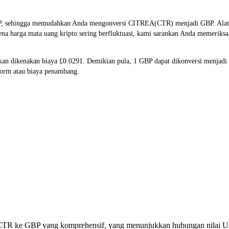
P, sehingga memudahkan Anda mengonversi CITREA(CTR) menjadi GBP. Alat in
na harga mata uang kripto sering berfluktuasi, kami sarankan Anda memeriksa 
akan dikenakan biaya £0.0291. Demikian pula, 1 GBP dapat dikonversi menja
form atau biaya penambang.
si CTR ke GBP yang komprehensif, yang menunjukkan hubungan nilai U