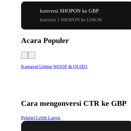
konversi SHOPON ke GBP
konversi 1 SHOPON ke £106.96
Acara Populer
Karnaval Listing WOOF & QUID1
Cara mengonversi CTR ke GBP
Pelajari Lebih Lanjut