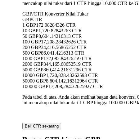
mencakup nilai tukar dari 1 CTR hingga 10.000 CTR ke GB
GBP/CTR Konverter Nilai Tukar
GBP
CTR
1 GBP
172.08284326 CTR
10 GBP
1,720.82843263 CTR
50 GBP
8,604.14216313 CTR
100 GBP
17,208.28432626 CTR
200 GBP
34,416.56865252 CTR
500 GBP
86,041.4216313 CTR
1000 GBP
172,082.84326259 CTR
2000 GBP
344,165.68652519 CTR
5000 GBP
860,414.21631296 CTR
10000 GBP
1,720,828.43262593 CTR
50000 GBP
8,604,142.16312964 CTR
100000 GBP
17,208,284.32625927 CTR
Pada tabel di atas, Anda akan melihat bagan data konve
ini mencakup nilai tukar dari 1 GBP hingga 100.000 GBP k
Beli CTR sekarang