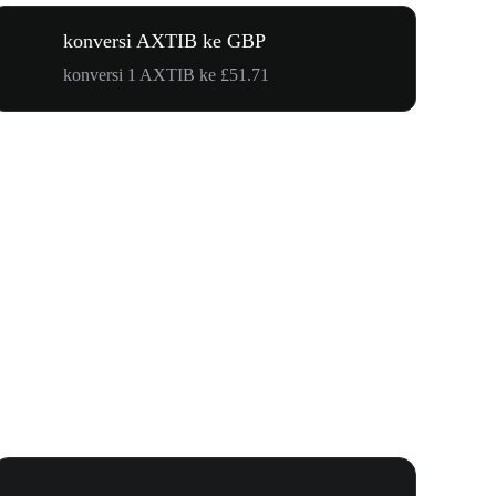
konversi AXTIB ke GBP
konversi 1 AXTIB ke £51.71
Undangan 