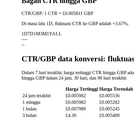
Bagan CTR hingga GBP
CTR
/
GBP
:
1 CTR = £0.005811 GBP
Di masa lalu 1D, fluktuasi CTR ke GBP adalah
+3.67%
.
1D
7D
1M
3M
1Y
ALL
--
--
--
CTR/GBP data konversi: fluktuas
Dalam 7 hari terakhir, harga tertinggi CTR hingga GBP ad
hingga GBP dalam 24 jam, 30 hari, dan 90 hari terakhir.
Harga Tertinggi
Harga Terendah
24 jam terakhir
£0.005982
£0.005536
1 minggu
£0.005982
£0.005282
1 bulan
£0.007989
£0.005245
3 bulan
£4.30
£0.005400