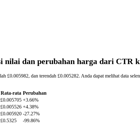
i nilai dan perubahan harga dari CTR 
alah £0.005982, dan terendah £0.005282. Anda dapat melihat data sele
Rata-rata
Perubahan
£0.005705
+3.66%
£0.005526
+4.38%
£0.005920
-27.27%
£0.5325
-99.86%