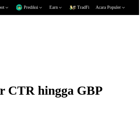
pot
Prediksi
Earn
TradFi
Acara Populer
kar CTR hingga GBP