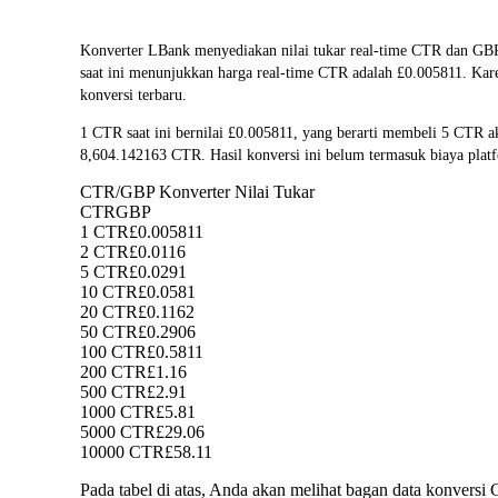
Konverter LBank menyediakan nilai tukar real-time CTR dan GB
saat ini menunjukkan harga real-time CTR adalah £0.005811. Kare
konversi terbaru.
1 CTR saat ini bernilai £0.005811, yang berarti membeli 5 CTR 
8,604.142163 CTR. Hasil konversi ini belum termasuk biaya plat
CTR/GBP Konverter Nilai Tukar
CTR
GBP
1 CTR
£0.005811
2 CTR
£0.0116
5 CTR
£0.0291
10 CTR
£0.0581
20 CTR
£0.1162
50 CTR
£0.2906
100 CTR
£0.5811
200 CTR
£1.16
500 CTR
£2.91
1000 CTR
£5.81
5000 CTR
£29.06
10000 CTR
£58.11
Pada tabel di atas, Anda akan melihat bagan data konver