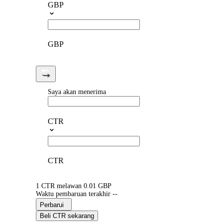
GBP
GBP
Saya akan menerima
CTR
CTR
1 CTR melawan 0.01 GBP
Waktu pembaruan terakhir --
Perbarui
Beli CTR sekarang