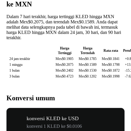
ke MXN
Dalam 7 hari terakhir, harga tertinggi KLED hingga MXN
adalah Mex$0.2075, dan terendah Mex$0.1589. Anda dapat
melihat data selengkapnya pada tabel di bawah ini, termasuk
harga KLED hingga MXN dalam 24 jam, 30 hari, dan 90 hari
terakhir.
Harga
Harga
Rata-rata
Peru
Tertinggi
Terendah
24 jam terakhir
Mex$0.1905
Mex$0.1785
Mex$0.1841
+0.
1 minggu
Mex$0.2075
Mex$0.1589
Mex$0.1798
+13
1 bulan
Mex$0.2402
Mex$0.1530
Mex$0.1872
-15
3 bulan
Mex$0.4723
Mex$0.1202
Mex$0.1998
-7.
Konversi umum
konversi KLED ke USD
konversi 1 KLED ke $0.0106