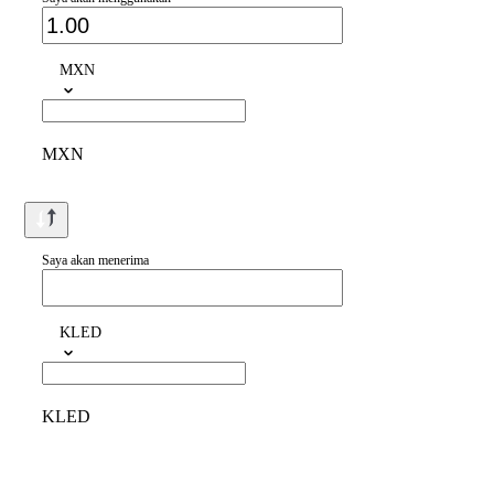
MXN
MXN
Saya akan menerima
KLED
KLED