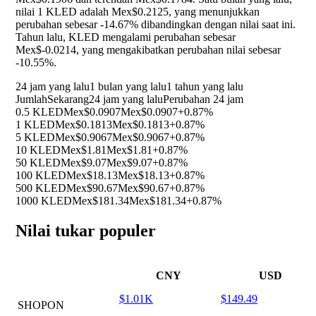
nilai 1 KLED adalah Mex$0.2125, yang menunjukkan
perubahan sebesar
-14.67%
dibandingkan dengan nilai saat ini.
Tahun lalu, KLED mengalami perubahan sebesar
Mex$-0.0214, yang mengakibatkan perubahan nilai sebesar
-10.55%
.
24 jam yang lalu
1 bulan yang lalu
1 tahun yang lalu
Jumlah
Sekarang
24 jam yang lalu
Perubahan 24 jam
0.5 KLED
Mex$0.0907
Mex$0.0907
+0.87%
1 KLED
Mex$0.1813
Mex$0.1813
+0.87%
5 KLED
Mex$0.9067
Mex$0.9067
+0.87%
10 KLED
Mex$1.81
Mex$1.81
+0.87%
50 KLED
Mex$9.07
Mex$9.07
+0.87%
100 KLED
Mex$18.13
Mex$18.13
+0.87%
500 KLED
Mex$90.67
Mex$90.67
+0.87%
1000 KLED
Mex$181.34
Mex$181.34
+0.87%
Nilai tukar populer
CNY
USD
$1.01K
$149.49
SHOPON