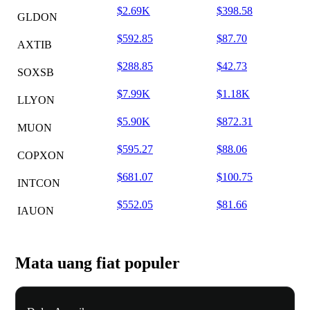
$2.69K
$398.58
GLDON
$592.85
$87.70
AXTIB
$288.85
$42.73
SOXSB
$7.99K
$1.18K
LLYON
$5.90K
$872.31
MUON
$595.27
$88.06
COPXON
$681.07
$100.75
INTCON
$552.05
$81.66
IAUON
Mata uang fiat populer