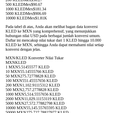
500 KLED
Mex$90.67
1000 KLED
Mex$181.34
5000 KLED
Mex$906.69
10000 KLED
Mex$1.81K
Pada tabel di atas, Anda akan melihat bagan data konversi
KLED ke MXN yang komprehensif, yang menunjukkan
hubungan nilai USD pada berbagai jumlah konversi umum.
Daftar ini mencakup nilai tukar dari 1 KLED hingga 10.000
KLED ke MXN, sehingga Anda dapat memahami nilai setiap
konversi dengan jelas.
MXN/KLED Konverter Nilai Tukar
MXN
KLED
1 MXN
5.51455577 KLED
10 MXN
55.14555766 KLED
50 MXN
275.72778828 KLED
100 MXN
551.45557656 KLED
200 MXN
1,102.91115312 KLED
500 MXN
2,757.2778828 KLED
1000 MXN
5,514.5557656 KLED
2000 MXN
11,029.11153119 KLED
5000 MXN
27,572.77882798 KLED
10000 MXN
55,145.55765595 KLED
50000 MXN
275,727.78827977 KLED