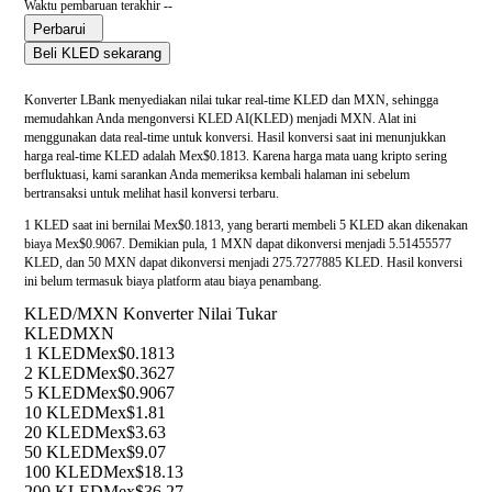
Waktu pembaruan terakhir --
Perbarui
Beli KLED sekarang
Konverter LBank menyediakan nilai tukar real-time KLED dan MXN, sehingga
memudahkan Anda mengonversi KLED AI(KLED) menjadi MXN. Alat ini
menggunakan data real-time untuk konversi. Hasil konversi saat ini menunjukkan
harga real-time KLED adalah Mex$0.1813. Karena harga mata uang kripto sering
berfluktuasi, kami sarankan Anda memeriksa kembali halaman ini sebelum
bertransaksi untuk melihat hasil konversi terbaru.
1 KLED saat ini bernilai Mex$0.1813, yang berarti membeli 5 KLED akan dikenakan
biaya Mex$0.9067. Demikian pula, 1 MXN dapat dikonversi menjadi 5.51455577
KLED, dan 50 MXN dapat dikonversi menjadi 275.7277885 KLED. Hasil konversi
ini belum termasuk biaya platform atau biaya penambang.
KLED/MXN Konverter Nilai Tukar
KLED
MXN
1 KLED
Mex$0.1813
2 KLED
Mex$0.3627
5 KLED
Mex$0.9067
10 KLED
Mex$1.81
20 KLED
Mex$3.63
50 KLED
Mex$9.07
100 KLED
Mex$18.13
200 KLED
Mex$36.27