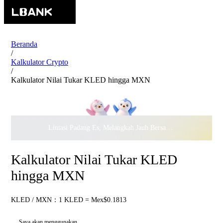
Beranda
/
Kalkulator Crypto
/
Kalkulator Nilai Tukar KLED hingga MXN
Lintasi Padang Es, Melangkah Jauh Bersama · Rayakan
$500.
Kalkulator Nilai Tukar KLED
hingga MXN
KLED / MXN：1 KLED = Mex$0.1813
Saya akan menggunakan