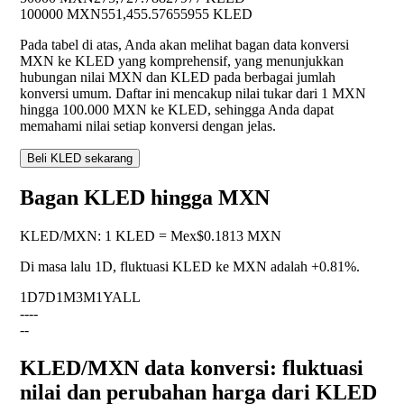
100000 MXN
551,455.57655955 KLED
Pada tabel di atas, Anda akan melihat bagan data konversi
MXN ke KLED yang komprehensif, yang menunjukkan
hubungan nilai MXN dan KLED pada berbagai jumlah
konversi umum. Daftar ini mencakup nilai tukar dari 1 MXN
hingga 100.000 MXN ke KLED, sehingga Anda dapat
memahami nilai setiap konversi dengan jelas.
Beli KLED sekarang
Bagan KLED hingga MXN
KLED
/
MXN
:
1 KLED = Mex$0.1813 MXN
Di masa lalu 1D, fluktuasi KLED ke MXN adalah
+0.81%
.
1D
7D
1M
3M
1Y
ALL
--
--
--
KLED/MXN data konversi: fluktuasi
nilai dan perubahan harga dari KLED