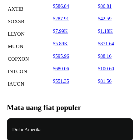
$586.84
$86.81
AXTIB
$287.91
$42.59
SOXSB
$7.99K
$1.18K
LLYON
$5.89K
$871.64
MUON
$595.96
$88.16
COPXON
$680.06
$100.60
INTCON
$551.35
$81.56
IAUON
Mata uang fiat populer
Dolar Amerika