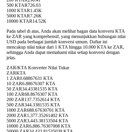
500 KTA
R726.03
1000 KTA
R1.45K
5000 KTA
R7.26K
10000 KTA
R14.52K
Pada tabel di atas, Anda akan melihat bagan data konversi KTA
ke ZAR yang komprehensif, yang menunjukkan hubungan nilai
USD pada berbagai jumlah konversi umum. Daftar ini
mencakup nilai tukar dari 1 KTA hingga 10.000 KTA ke ZAR,
sehingga Anda dapat memahami nilai setiap konversi dengan
jelas.
ZAR/KTA Konverter Nilai Tukar
ZAR
KTA
1 ZAR
0.68867631 KTA
10 ZAR
6.88676307 KTA
50 ZAR
34.43381535 KTA
100 ZAR
68.8676307 KTA
200 ZAR
137.7352614 KTA
500 ZAR
344.3381535 KTA
1000 ZAR
688.67630701 KTA
2000 ZAR
1,377.35261402 KTA
5000 ZAR
3,443.38153504 KTA
10000 ZAR
6,886.76307008 KTA
50000 ZAR
34,433.81535039 KTA