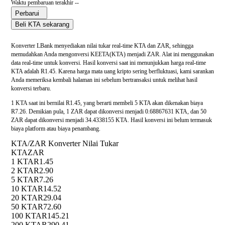
Waktu pembaruan terakhir --
Perbarui
Beli KTA sekarang
Konverter LBank menyediakan nilai tukar real-time KTA dan ZAR, sehingga
memudahkan Anda mengonversi KEETA(KTA) menjadi ZAR. Alat ini menggunakan
data real-time untuk konversi. Hasil konversi saat ini menunjukkan harga real-time
KTA adalah R1.45. Karena harga mata uang kripto sering berfluktuasi, kami sarankan
Anda memeriksa kembali halaman ini sebelum bertransaksi untuk melihat hasil
konversi terbaru.
1 KTA saat ini bernilai R1.45, yang berarti membeli 5 KTA akan dikenakan biaya
R7.26. Demikian pula, 1 ZAR dapat dikonversi menjadi 0.68867631 KTA, dan 50
ZAR dapat dikonversi menjadi 34.4338155 KTA. Hasil konversi ini belum termasuk
biaya platform atau biaya penambang.
KTA/ZAR Konverter Nilai Tukar
KTA
ZAR
1 KTA
R1.45
2 KTA
R2.90
5 KTA
R7.26
10 KTA
R14.52
20 KTA
R29.04
50 KTA
R72.60
100 KTA
R145.21
200 KTA
R290.41