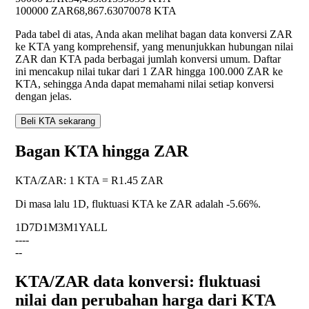
100000 ZAR
68,867.63070078 KTA
Pada tabel di atas, Anda akan melihat bagan data konversi ZAR
ke KTA yang komprehensif, yang menunjukkan hubungan nilai
ZAR dan KTA pada berbagai jumlah konversi umum. Daftar
ini mencakup nilai tukar dari 1 ZAR hingga 100.000 ZAR ke
KTA, sehingga Anda dapat memahami nilai setiap konversi
dengan jelas.
Beli KTA sekarang
Bagan KTA hingga ZAR
KTA
/
ZAR
:
1 KTA = R1.45 ZAR
Di masa lalu 1D, fluktuasi KTA ke ZAR adalah
-5.66%
.
1D
7D
1M
3M
1Y
ALL
--
--
--
KTA/ZAR data konversi: fluktuasi
nilai dan perubahan harga dari KTA