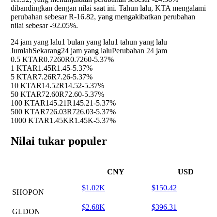
dibandingkan dengan nilai saat ini. Tahun lalu, KTA mengalami
perubahan sebesar R-16.82, yang mengakibatkan perubahan
nilai sebesar
-92.05%
.
24 jam yang lalu
1 bulan yang lalu
1 tahun yang lalu
Jumlah
Sekarang
24 jam yang lalu
Perubahan 24 jam
0.5 KTA
R0.7260
R0.7260
-5.37%
1 KTA
R1.45
R1.45
-5.37%
5 KTA
R7.26
R7.26
-5.37%
10 KTA
R14.52
R14.52
-5.37%
50 KTA
R72.60
R72.60
-5.37%
100 KTA
R145.21
R145.21
-5.37%
500 KTA
R726.03
R726.03
-5.37%
1000 KTA
R1.45K
R1.45K
-5.37%
Nilai tukar populer
CNY
USD
$1.02K
$150.42
SHOPON
$2.68K
$396.31
GLDON