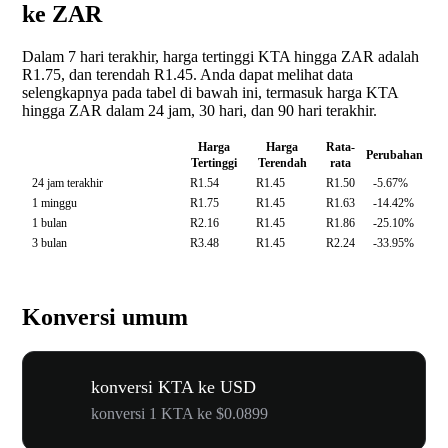
ke ZAR
Dalam 7 hari terakhir, harga tertinggi KTA hingga ZAR adalah
R1.75, dan terendah R1.45. Anda dapat melihat data
selengkapnya pada tabel di bawah ini, termasuk harga KTA
hingga ZAR dalam 24 jam, 30 hari, dan 90 hari terakhir.
Harga
Harga
Rata-
Perubahan
Tertinggi
Terendah
rata
24 jam terakhir
R1.54
R1.45
R1.50
-5.67%
1 minggu
R1.75
R1.45
R1.63
-14.42%
1 bulan
R2.16
R1.45
R1.86
-25.10%
3 bulan
R3.48
R1.45
R2.24
-33.95%
Konversi umum
konversi KTA ke USD
konversi 1 KTA ke $0.0899