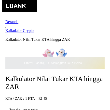
Beranda
/
Kalkulator Crypto
/
Kalkulator Nilai Tukar KTA hingga ZAR
Lintasi Padang Es, Melangkah Jauh Bersama · Rayakan
$500.
Kalkulator Nilai Tukar KTA hingga
ZAR
KTA / ZAR：1 KTA = R1.45
Saya akan menggunakan