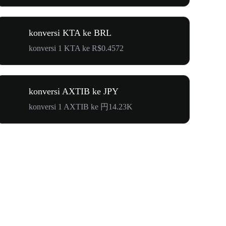
konversi KTA ke BRL
konversi 1 KTA ke R$0.4572
konversi AXTIB ke JPY
konversi 1 AXTIB ke 円14.23K
$500.000 u