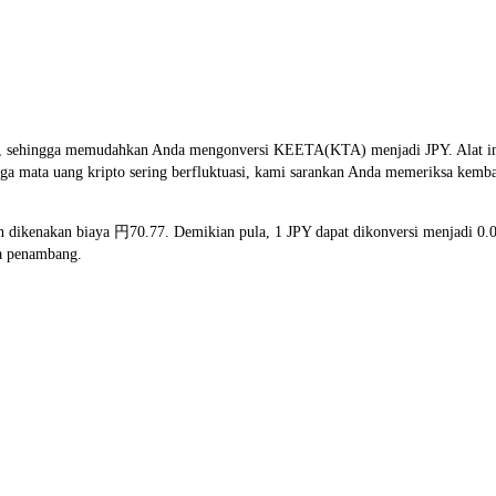
, sehingga memudahkan Anda mengonversi KEETA(KTA) menjadi JPY. Alat ini m
 mata uang kripto sering berfluktuasi, kami sarankan Anda memeriksa kembali
an dikenakan biaya 円70.77. Demikian pula, 1 JPY dapat dikonversi menjadi 0
ya penambang.