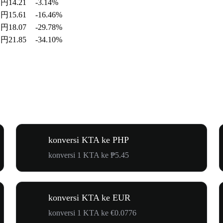
円14.21
-3.14%
円15.61
-16.46%
円18.07
-29.78%
円21.85
-34.10%
konversi KTA ke PHP
konversi 1 KTA ke ₱5.45
konversi KTA ke EUR
konversi 1 KTA ke €0.0776