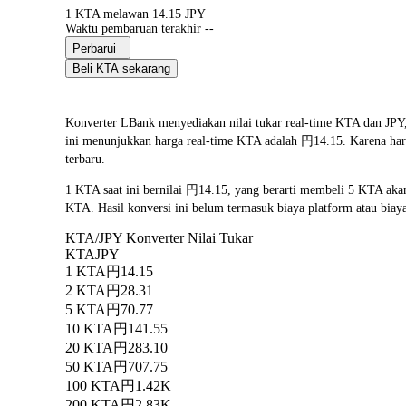
1 KTA melawan 14.15 JPY
Waktu pembaruan terakhir --
Perbarui
Beli KTA sekarang
Konverter LBank menyediakan nilai tukar real-time KTA dan JPY
ini menunjukkan harga real-time KTA adalah 円14.15. Karena harga
terbaru.
1 KTA saat ini bernilai 円14.15, yang berarti membeli 5 KTA ak
KTA. Hasil konversi ini belum termasuk biaya platform atau bia
KTA/JPY Konverter Nilai Tukar
KTA
JPY
1 KTA
円14.15
2 KTA
円28.31
5 KTA
円70.77
10 KTA
円141.55
20 KTA
円283.10
50 KTA
円707.75
100 KTA
円1.42K
200 KTA
円2.83K