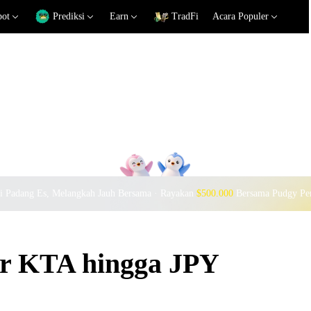
pot
Prediksi
Earn
TradFi
Acara Populer
si Padang Es, Melangkah Jauh Bersama · Rayakan
$500.000
Bersama Pudgy Pe
ar KTA hingga JPY