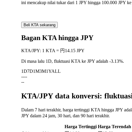
ini mencakup nilai tukar dari 1 JPY hingga 100.000 JPY k
Beli KTA sekarang
Bagan KTA hingga JPY
KTA
/
JPY
:
1 KTA = 円14.15 JPY
Di masa lalu 1D, fluktuasi KTA ke JPY adalah
-3.13%
.
1D
7D
1M
3M
1Y
ALL
--
--
--
KTA/JPY data konversi: fluktuas
Dalam 7 hari terakhir, harga tertinggi KTA hingga JPY ad
JPY dalam 24 jam, 30 hari, dan 90 hari terakhir.
Harga Tertinggi
Harga Terendah