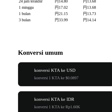
24 jam terakhir
円14.80
円13.68
1 minggu
円17.02
円13.68
1 bulan
円21.15
円13.73
3 bulan
円33.99
円14.14
Konversi umum
konversi KTA ke USD
konversi 1 KTA ke $0.0897
konversi KTA ke IDR
konversi 1 KTA ke Rp1.60K