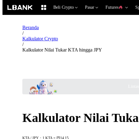
Beli Crypto
Pasar
Futures
S
Beranda
/
Kalkulator Crypto
/
Kalkulator Nilai Tukar KTA hingga JPY
Linta
Kalkulator Nilai Tuk
KTA / JPY：1 KTA = 円14.15