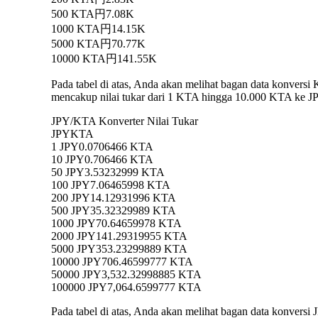
500 KTA
円7.08K
1000 KTA
円14.15K
5000 KTA
円70.77K
10000 KTA
円141.55K
Pada tabel di atas, Anda akan melihat bagan data konver
mencakup nilai tukar dari 1 KTA hingga 10.000 KTA ke JPY
JPY/KTA Konverter Nilai Tukar
JPY
KTA
1 JPY
0.0706466 KTA
10 JPY
0.706466 KTA
50 JPY
3.53232999 KTA
100 JPY
7.06465998 KTA
200 JPY
14.12931996 KTA
500 JPY
35.32329989 KTA
1000 JPY
70.64659978 KTA
2000 JPY
141.29319955 KTA
5000 JPY
353.23299889 KTA
10000 JPY
706.46599777 KTA
50000 JPY
3,532.32998885 KTA
100000 JPY
7,064.6599777 KTA
Pada tabel di atas, Anda akan melihat bagan data konver