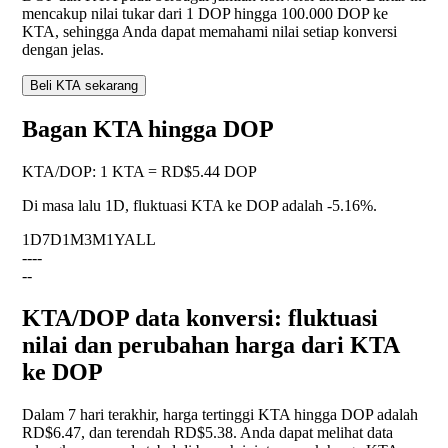
mencakup nilai tukar dari 1 DOP hingga 100.000 DOP ke
KTA, sehingga Anda dapat memahami nilai setiap konversi
dengan jelas.
Beli KTA sekarang
Bagan KTA hingga DOP
KTA
/
DOP
:
1 KTA = RD$5.44 DOP
Di masa lalu 1D, fluktuasi KTA ke DOP adalah
-5.16%
.
1D
7D
1M
3M
1Y
ALL
--
--
--
KTA/DOP data konversi: fluktuasi
nilai dan perubahan harga dari KTA
ke DOP
Dalam 7 hari terakhir, harga tertinggi KTA hingga DOP adalah
RD$6.47, dan terendah RD$5.38. Anda dapat melihat data