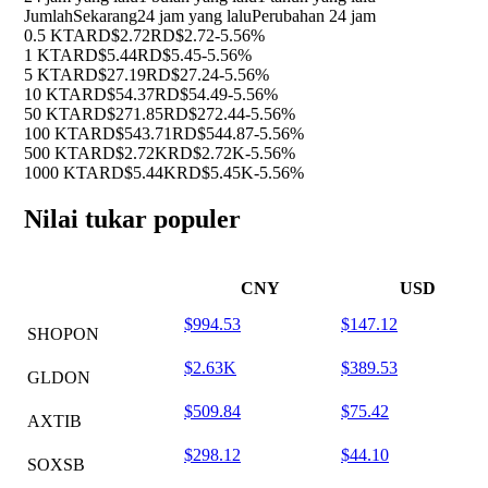
Jumlah
Sekarang
24 jam yang lalu
Perubahan 24 jam
0.5 KTA
RD$2.72
RD$2.72
-5.56%
1 KTA
RD$5.44
RD$5.45
-5.56%
5 KTA
RD$27.19
RD$27.24
-5.56%
10 KTA
RD$54.37
RD$54.49
-5.56%
50 KTA
RD$271.85
RD$272.44
-5.56%
100 KTA
RD$543.71
RD$544.87
-5.56%
500 KTA
RD$2.72K
RD$2.72K
-5.56%
1000 KTA
RD$5.44K
RD$5.45K
-5.56%
Nilai tukar populer
CNY
USD
$994.53
$147.12
SHOPON
$2.63K
$389.53
GLDON
$509.84
$75.42
AXTIB
$298.12
$44.10
SOXSB