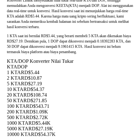
Konverter LBank menyediakan nilai tukar real-time KTA dan DOP, sehingga
memudahkan Anda mengonversi KEETA(KTA) menjadi DOP. Alat ini menggunakan
data real-time untuk konversi. Hasil konversi saat ini menunjukkan harga real-time
KTA adalah RD$5.44. Karena harga mata uang kripto sering berfluktuasi, kami
sarankan Anda memeriksa kembali halaman ini sebelum bertransaksi untuk melihat
hasil konversi terbaru.
1 KTA saat ini bernilai RD$5.44, yang berarti membeli 5 KTA akan dikenakan biaya
RD$27.19. Demikian pula, 1 DOP dapat dikonversi menjadi 0.18392283 KTA, dan
50 DOP dapat dikonversi menjadi 9.1961415 KTA. Hasil konversi ini belum
termasuk biaya platform atau biaya penambang.
KTA/DOP Konverter Nilai Tukar
KTA
DOP
1 KTA
RD$5.44
2 KTA
RD$10.87
5 KTA
RD$27.19
10 KTA
RD$54.37
20 KTA
RD$108.74
50 KTA
RD$271.85
100 KTA
RD$543.71
200 KTA
RD$1.09K
500 KTA
RD$2.72K
1000 KTA
RD$5.44K
5000 KTA
RD$27.19K
10000 KTA
RD$54.37K