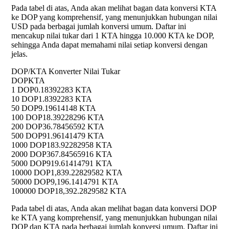
Pada tabel di atas, Anda akan melihat bagan data konversi KTA
ke DOP yang komprehensif, yang menunjukkan hubungan nilai
USD pada berbagai jumlah konversi umum. Daftar ini
mencakup nilai tukar dari 1 KTA hingga 10.000 KTA ke DOP,
sehingga Anda dapat memahami nilai setiap konversi dengan
jelas.
DOP/KTA Konverter Nilai Tukar
DOP
KTA
1 DOP
0.18392283 KTA
10 DOP
1.8392283 KTA
50 DOP
9.19614148 KTA
100 DOP
18.39228296 KTA
200 DOP
36.78456592 KTA
500 DOP
91.96141479 KTA
1000 DOP
183.92282958 KTA
2000 DOP
367.84565916 KTA
5000 DOP
919.61414791 KTA
10000 DOP
1,839.22829582 KTA
50000 DOP
9,196.1414791 KTA
100000 DOP
18,392.2829582 KTA
Pada tabel di atas, Anda akan melihat bagan data konversi DOP
ke KTA yang komprehensif, yang menunjukkan hubungan nilai
DOP dan KTA pada berbagai jumlah konversi umum. Daftar ini