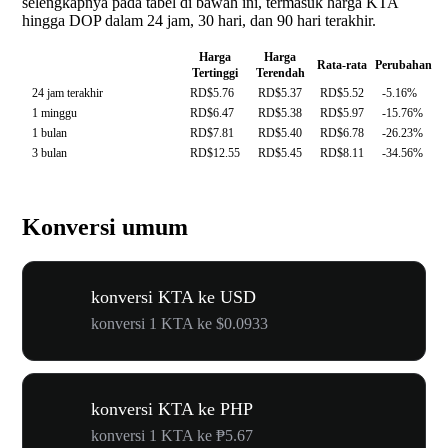
selengkapnya pada tabel di bawah ini, termasuk harga KTA
hingga DOP dalam 24 jam, 30 hari, dan 90 hari terakhir.
Harga
Harga
Rata-rata
Perubahan
Tertinggi
Terendah
24 jam terakhir
RD$5.76
RD$5.37
RD$5.52
-5.16%
1 minggu
RD$6.47
RD$5.38
RD$5.97
-15.76%
1 bulan
RD$7.81
RD$5.40
RD$6.78
-26.23%
3 bulan
RD$12.55
RD$5.45
RD$8.11
-34.56%
Konversi umum
konversi KTA ke USD
konversi 1 KTA ke $0.0933
konversi KTA ke PHP
konversi 1 KTA ke ₱5.67