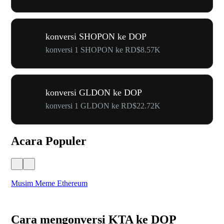
konversi SHOPON ke DOP
konversi 1 SHOPON ke RD$8.57K
konversi GLDON ke DOP
konversi 1 GLDON ke RD$22.72K
Acara Populer
Musim Meme Ethereum
Ka
Cara mengonversi KTA ke DOP