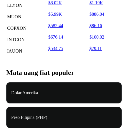
$8.02K
$1.19K
LLYON
$5.99K
$886.04
MUON
$582.44
$86.16
COPXON
$676.14
$100.02
INTCON
$534.75
$79.11
IAUON
Mata uang fiat populer
Dolar Amerika
Peso Filipina (PHP)