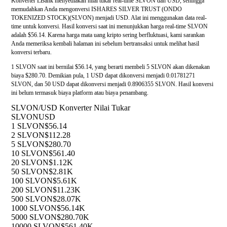
Konverter LBank menyediakan nilai tukar real-time SLVON dan USD, sehingga
memudahkan Anda mengonversi ISHARES SILVER TRUST (ONDO
TOKENIZED STOCK)(SLVON) menjadi USD. Alat ini menggunakan data real-
time untuk konversi. Hasil konversi saat ini menunjukkan harga real-time SLVON
adalah $56.14. Karena harga mata uang kripto sering berfluktuasi, kami sarankan
Anda memeriksa kembali halaman ini sebelum bertransaksi untuk melihat hasil
konversi terbaru.
1 SLVON saat ini bernilai $56.14, yang berarti membeli 5 SLVON akan dikenakan
biaya $280.70. Demikian pula, 1 USD dapat dikonversi menjadi 0.01781271
SLVON, dan 50 USD dapat dikonversi menjadi 0.8906355 SLVON. Hasil konversi
ini belum termasuk biaya platform atau biaya penambang.
SLVON/USD Konverter Nilai Tukar
SLVON
USD
1 SLVON
$56.14
2 SLVON
$112.28
5 SLVON
$280.70
10 SLVON
$561.40
20 SLVON
$1.12K
50 SLVON
$2.81K
100 SLVON
$5.61K
200 SLVON
$11.23K
500 SLVON
$28.07K
1000 SLVON
$56.14K
5000 SLVON
$280.70K
10000 SLVON
$561.40K