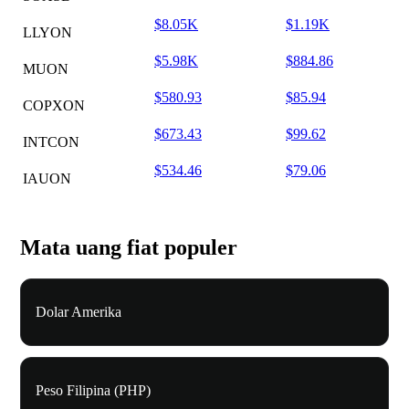
$8.05K
$1.19K
LLYON
$5.98K
$884.86
MUON
$580.93
$85.94
COPXON
$673.43
$99.62
INTCON
$534.46
$79.06
IAUON
Mata uang fiat populer
Dolar Amerika
Peso Filipina (PHP)