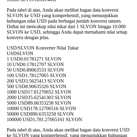
Pada tabel di atas, Anda akan melihat bagan data konversi
SLVON ke USD yang komprehensif, yang menunjukkan
hubungan nilai USD pada berbagai jumlah konversi umum.
Daftar ini mencakup nilai tukar dari 1 SLVON hingga 10.000
SLVON ke USD, sehingga Anda dapat memahami nilai setiap
konversi dengan jelas.
USD/SLVON Konverter Nilai Tukar
USD
SLVON
1 USD
0.01781271 SLVON
10 USD
0.17812707 SLVON
50 USD
0.89063533 SLVON
100 USD
1.78127065 SLVON
200 USD
3.5625413 SLVON
500 USD
8.90635326 SLVON
1000 USD
17.81270652 SLVON
2000 USD
35.62541303 SLVON
5000 USD
89.06353258 SLVON
10000 USD
178.12706516 SLVON
50000 USD
890.6353258 SLVON
100000 USD
1,781.27065161 SLVON
Pada tabel di atas, Anda akan melihat bagan data konversi USD
ke SLVON yang komprehensif, yang menunjukkan hubungan