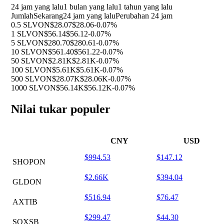
24 jam yang lalu
1 bulan yang lalu
1 tahun yang lalu
Jumlah
Sekarang
24 jam yang lalu
Perubahan 24 jam
0.5 SLVON
$28.07
$28.06
-0.07%
1 SLVON
$56.14
$56.12
-0.07%
5 SLVON
$280.70
$280.61
-0.07%
10 SLVON
$561.40
$561.22
-0.07%
50 SLVON
$2.81K
$2.81K
-0.07%
100 SLVON
$5.61K
$5.61K
-0.07%
500 SLVON
$28.07K
$28.06K
-0.07%
1000 SLVON
$56.14K
$56.12K
-0.07%
Nilai tukar populer
CNY
USD
$994.53
$147.12
SHOPON
$2.66K
$394.04
GLDON
$516.94
$76.47
AXTIB
$299.47
$44.30
SOXSB