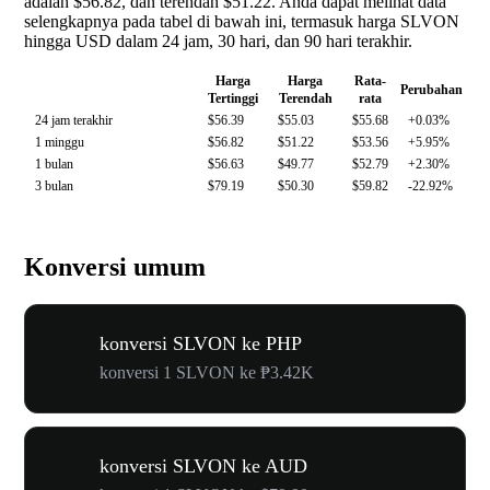
adalah $56.82, dan terendah $51.22. Anda dapat melihat data
selengkapnya pada tabel di bawah ini, termasuk harga SLVON
hingga USD dalam 24 jam, 30 hari, dan 90 hari terakhir.
Harga
Harga
Rata-
Perubahan
Tertinggi
Terendah
rata
24 jam terakhir
$56.39
$55.03
$55.68
+0.03%
1 minggu
$56.82
$51.22
$53.56
+5.95%
1 bulan
$56.63
$49.77
$52.79
+2.30%
3 bulan
$79.19
$50.30
$59.82
-22.92%
Konversi umum
konversi SLVON ke PHP
konversi 1 SLVON ke ₱3.42K
konversi SLVON ke AUD