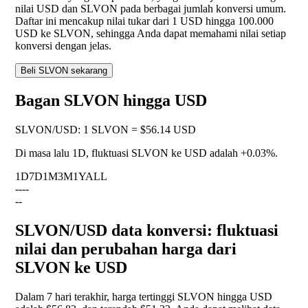
nilai USD dan SLVON pada berbagai jumlah konversi umum.
Daftar ini mencakup nilai tukar dari 1 USD hingga 100.000
USD ke SLVON, sehingga Anda dapat memahami nilai setiap
konversi dengan jelas.
Beli SLVON sekarang
Bagan SLVON hingga USD
SLVON
/
USD
:
1 SLVON = $56.14 USD
Di masa lalu 1D, fluktuasi SLVON ke USD adalah
+0.03%
.
1D
7D
1M
3M
1Y
ALL
--
--
--
SLVON/USD data konversi: fluktuasi
nilai dan perubahan harga dari
SLVON ke USD
Dalam 7 hari terakhir, harga tertinggi SLVON hingga USD