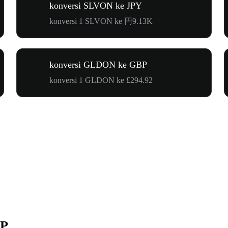
konversi SLVON ke JPY
konversi 1 SLVON ke 円9.13K
konversi GLDON ke GBP
konversi 1 GLDON ke £294.92
BP