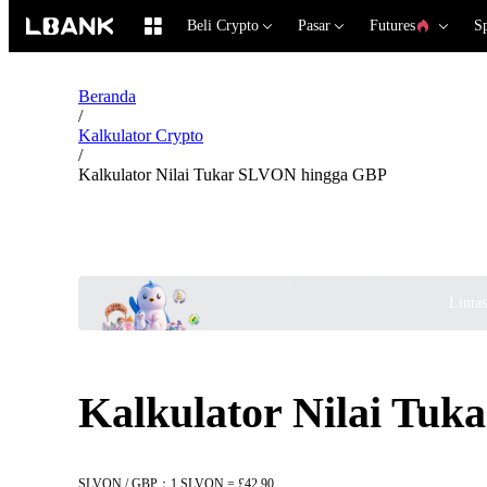
Beli Crypto
Pasar
Futures
S
Beranda
/
Kalkulator Crypto
/
Kalkulator Nilai Tukar SLVON hingga GBP
Linta
Kalkulator Nilai Tu
SLVON / GBP：1 SLVON = £42.90