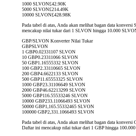
1000 SLVON
£42.90K
5000 SLVON
£214.49K
10000 SLVON
£428.98K
Pada tabel di atas, Anda akan melihat bagan data konver
mencakup nilai tukar dari 1 SLVON hingga 10.000 SLVON 
GBP/SLVON Konverter Nilai Tukar
GBP
SLVON
1 GBP
0.02331107 SLVON
10 GBP
0.23311066 SLVON
50 GBP
1.16555332 SLVON
100 GBP
2.33110665 SLVON
200 GBP
4.6622133 SLVON
500 GBP
11.65553325 SLVON
1000 GBP
23.31106649 SLVON
2000 GBP
46.62213299 SLVON
5000 GBP
116.55533246 SLVON
10000 GBP
233.11066493 SLVON
50000 GBP
1,165.55332465 SLVON
100000 GBP
2,331.1066493 SLVON
Pada tabel di atas, Anda akan melihat bagan data konv
Daftar ini mencakup nilai tukar dari 1 GBP hingga 100.0