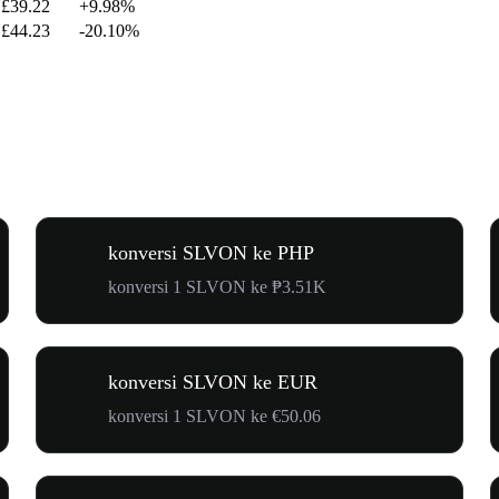
£39.22
+9.98%
£44.23
-20.10%
konversi SLVON ke PHP
konversi 1 SLVON ke ₱3.51K
konversi SLVON ke EUR
konversi 1 SLVON ke €50.06