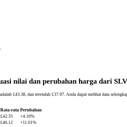
.
uasi nilai dan perubahan harga dari S
adalah £43.38, dan terendah £37.97. Anda dapat melihat data selengk
Rata-rata
Perubahan
£42.35
+4.16%
£40.12
+11.01%