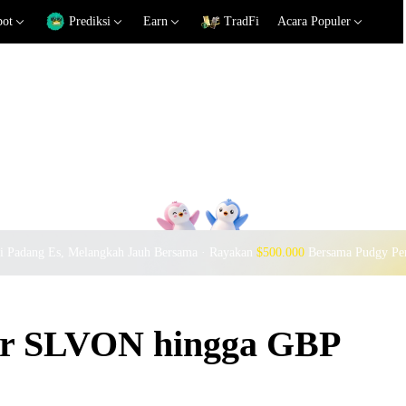
pot
Prediksi
Earn
TradFi
Acara Populer
si Padang Es, Melangkah Jauh Bersama · Rayakan
$500.000
Bersama Pudgy Pe
kar SLVON hingga GBP