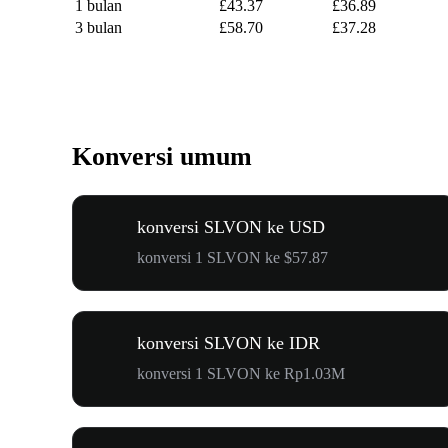
1 bulan
£43.37
£36.89
3 bulan
£58.70
£37.28
Konversi umum
konversi SLVON ke USD
konversi 1 SLVON ke $57.87
konversi SLVON ke IDR
konversi 1 SLVON ke Rp1.03M