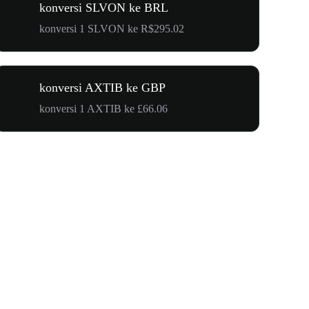
konversi SLVON ke BRL
konversi 1 SLVON ke R$295.02
konversi AXTIB ke GBP
konversi 1 AXTIB ke £66.06
$500.000 u