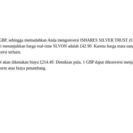
 dan GBP, sehingga memudahkan Anda mengonversi ISHARES SILVER TRUS
ini menunjukkan harga real-time SLVON adalah £42.90. Karena harga mata uang
ersi terbaru.
N akan dikenakan biaya £214.49. Demikian pula, 1 GBP dapat dikonversi men
form atau biaya penambang.