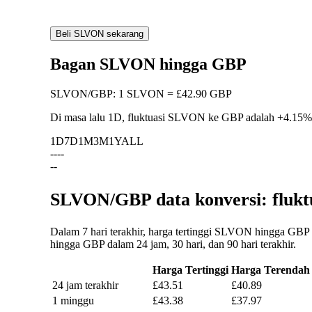
Beli SLVON sekarang
Bagan SLVON hingga GBP
SLVON
/
GBP
:
1 SLVON = £42.90 GBP
Di masa lalu 1D, fluktuasi SLVON ke GBP adalah
+4.15%
1D
7D
1M
3M
1Y
ALL
--
--
--
SLVON/GBP data konversi: flukt
Dalam 7 hari terakhir, harga tertinggi SLVON hingga GBP 
hingga GBP dalam 24 jam, 30 hari, dan 90 hari terakhir.
Harga Tertinggi
Harga Terendah
24 jam terakhir
£43.51
£40.89
1 minggu
£43.38
£37.97