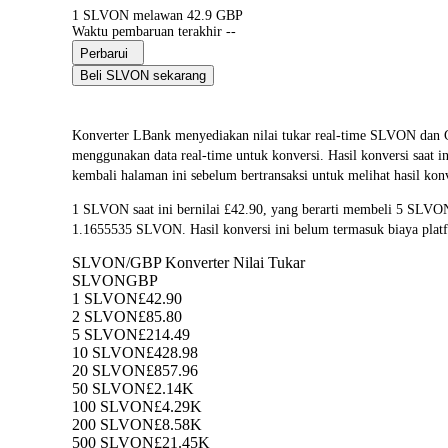
1 SLVON melawan 42.9 GBP
Waktu pembaruan terakhir --
Perbarui
Beli SLVON sekarang
Konverter LBank menyediakan nilai tukar real-time SLVON
menggunakan data real-time untuk konversi. Hasil konversi saat 
kembali halaman ini sebelum bertransaksi untuk melihat hasil konv
1 SLVON saat ini bernilai £42.90, yang berarti membeli 5 SLVO
1.1655535 SLVON. Hasil konversi ini belum termasuk biaya plat
SLVON/GBP Konverter Nilai Tukar
SLVON
GBP
1 SLVON
£42.90
2 SLVON
£85.80
5 SLVON
£214.49
10 SLVON
£428.98
20 SLVON
£857.96
50 SLVON
£2.14K
100 SLVON
£4.29K
200 SLVON
£8.58K
500 SLVON
£21.45K