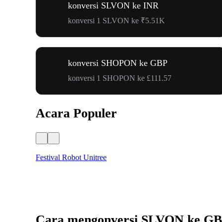
konversi SLVON ke INR
konversi 1 SLVON ke ₹5.51K
konversi SHOPON ke GBP
konversi 1 SHOPON ke £111.57
Acara Populer
Festival Robot Unitree
Cara mengonversi SLVON ke G