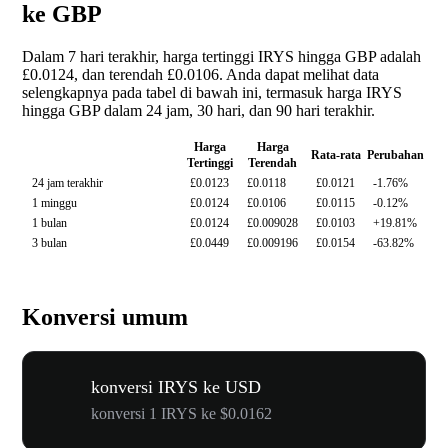
ke GBP
Dalam 7 hari terakhir, harga tertinggi IRYS hingga GBP adalah
£0.0124, dan terendah £0.0106. Anda dapat melihat data
selengkapnya pada tabel di bawah ini, termasuk harga IRYS
hingga GBP dalam 24 jam, 30 hari, dan 90 hari terakhir.
Harga
Harga
Rata-rata
Perubahan
Tertinggi
Terendah
24 jam terakhir
£0.0123
£0.0118
£0.0121
-1.76%
1 minggu
£0.0124
£0.0106
£0.0115
-0.12%
1 bulan
£0.0124
£0.009028
£0.0103
+19.81%
3 bulan
£0.0449
£0.009196
£0.0154
-63.82%
Konversi umum
konversi IRYS ke USD
konversi 1 IRYS ke $0.0162