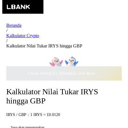
Beranda
/
Kalkulator Crypto
/
Kalkulator Nilai Tukar IRYS hingga GBP
Lintasi Padang Es, Melangkah Jauh Bersama · Rayakan
$500.
Kalkulator Nilai Tukar IRYS
hingga GBP
IRYS / GBP：1 IRYS = £0.0120
Saya akan menggunakan