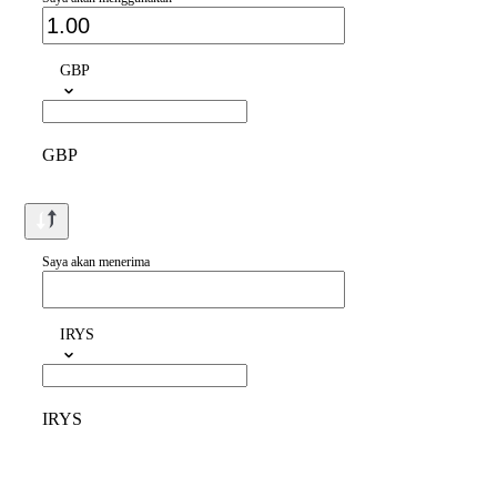
GBP
GBP
Saya akan menerima
IRYS
IRYS