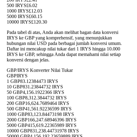
500 IRYS
£6.02
1000 IRYS
£12.03
5000 IRYS
£60.15
10000 IRYS
£120.30
Pada tabel di atas, Anda akan melihat bagan data konversi
IRYS ke GBP yang komprehensif, yang menunjukkan
hubungan nilai USD pada berbagai jumlah konversi umum.
Daftar ini mencakup nilai tukar dari 1 IRYS hingga 10.000
IRYS ke GBP, sehingga Anda dapat memahami nilai setiap
konversi dengan jelas.
GBP/IRYS Konverter Nilai Tukar
GBP
IRYS
1 GBP
83.12384473 IRYS
10 GBP
831.23844732 IRYS
50 GBP
4,156.1922366 IRYS
100 GBP
8,312.3844732 IRYS
200 GBP
16,624.7689464 IRYS
500 GBP
41,561.92236599 IRYS
1000 GBP
83,123.84473198 IRYS
2000 GBP
166,247.68946396 IRYS
5000 GBP
415,619.22365989 IRYS
10000 GBP
831,238.44731978 IRYS
50000 GBP
4,156,192.23659889 IRYS