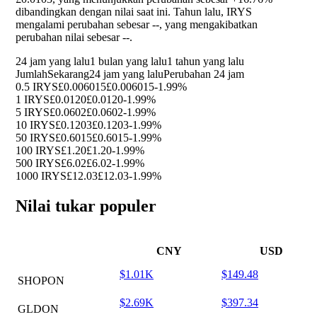
dibandingkan dengan nilai saat ini. Tahun lalu, IRYS
mengalami perubahan sebesar
--
, yang mengakibatkan
perubahan nilai sebesar
--
.
24 jam yang lalu
1 bulan yang lalu
1 tahun yang lalu
Jumlah
Sekarang
24 jam yang lalu
Perubahan 24 jam
0.5 IRYS
£0.006015
£0.006015
-1.99%
1 IRYS
£0.0120
£0.0120
-1.99%
5 IRYS
£0.0602
£0.0602
-1.99%
10 IRYS
£0.1203
£0.1203
-1.99%
50 IRYS
£0.6015
£0.6015
-1.99%
100 IRYS
£1.20
£1.20
-1.99%
500 IRYS
£6.02
£6.02
-1.99%
1000 IRYS
£12.03
£12.03
-1.99%
Nilai tukar populer
CNY
USD
$1.01K
$149.48
SHOPON
$2.69K
$397.34
GLDON