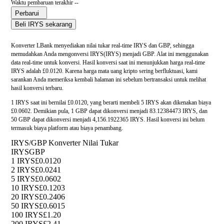
Waktu pembaruan terakhir --
Perbarui
Beli IRYS sekarang
Konverter LBank menyediakan nilai tukar real-time IRYS dan GBP, sehingga
memudahkan Anda mengonversi IRYS(IRYS) menjadi GBP. Alat ini menggunakan
data real-time untuk konversi. Hasil konversi saat ini menunjukkan harga real-time
IRYS adalah £0.0120. Karena harga mata uang kripto sering berfluktuasi, kami
sarankan Anda memeriksa kembali halaman ini sebelum bertransaksi untuk melihat
hasil konversi terbaru.
1 IRYS saat ini bernilai £0.0120, yang berarti membeli 5 IRYS akan dikenakan biaya
£0.0602. Demikian pula, 1 GBP dapat dikonversi menjadi 83.12384473 IRYS, dan
50 GBP dapat dikonversi menjadi 4,156.1922365 IRYS. Hasil konversi ini belum
termasuk biaya platform atau biaya penambang.
IRYS/GBP Konverter Nilai Tukar
IRYS
GBP
1 IRYS
£0.0120
2 IRYS
£0.0241
5 IRYS
£0.0602
10 IRYS
£0.1203
20 IRYS
£0.2406
50 IRYS
£0.6015
100 IRYS
£1.20
200 IRYS
£2.41