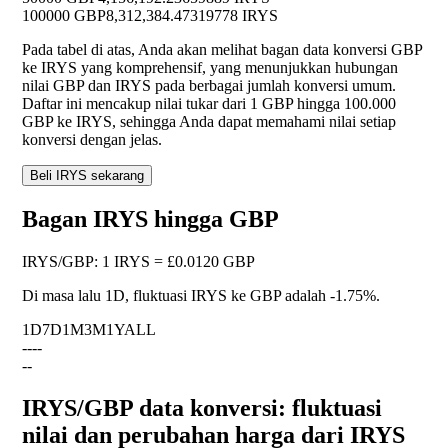
100000 GBP
8,312,384.47319778 IRYS
Pada tabel di atas, Anda akan melihat bagan data konversi GBP
ke IRYS yang komprehensif, yang menunjukkan hubungan
nilai GBP dan IRYS pada berbagai jumlah konversi umum.
Daftar ini mencakup nilai tukar dari 1 GBP hingga 100.000
GBP ke IRYS, sehingga Anda dapat memahami nilai setiap
konversi dengan jelas.
Beli IRYS sekarang
Bagan IRYS hingga GBP
IRYS
/
GBP
:
1 IRYS = £0.0120 GBP
Di masa lalu 1D, fluktuasi IRYS ke GBP adalah
-1.75%
.
1D
7D
1M
3M
1Y
ALL
--
--
--
IRYS/GBP data konversi: fluktuasi
nilai dan perubahan harga dari IRYS