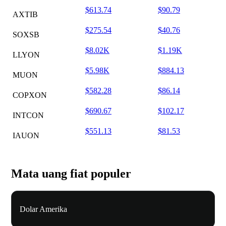
$613.74
$90.79
AXTIB
$275.54
$40.76
SOXSB
$8.02K
$1.19K
LLYON
$5.98K
$884.13
MUON
$582.28
$86.14
COPXON
$690.67
$102.17
INTCON
$551.13
$81.53
IAUON
Mata uang fiat populer
Dolar Amerika