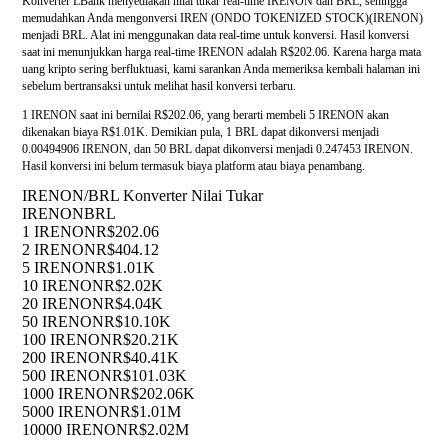
Konverter LBank menyediakan nilai tukar real-time IRENON dan BRL, sehingga
memudahkan Anda mengonversi IREN (ONDO TOKENIZED STOCK)(IRENON)
menjadi BRL. Alat ini menggunakan data real-time untuk konversi. Hasil konversi
saat ini menunjukkan harga real-time IRENON adalah R$202.06. Karena harga mata
uang kripto sering berfluktuasi, kami sarankan Anda memeriksa kembali halaman ini
sebelum bertransaksi untuk melihat hasil konversi terbaru.
1 IRENON saat ini bernilai R$202.06, yang berarti membeli 5 IRENON akan
dikenakan biaya R$1.01K. Demikian pula, 1 BRL dapat dikonversi menjadi
0.00494906 IRENON, dan 50 BRL dapat dikonversi menjadi 0.247453 IRENON.
Hasil konversi ini belum termasuk biaya platform atau biaya penambang.
IRENON/BRL Konverter Nilai Tukar
IRENON
BRL
1 IRENON
R$202.06
2 IRENON
R$404.12
5 IRENON
R$1.01K
10 IRENON
R$2.02K
20 IRENON
R$4.04K
50 IRENON
R$10.10K
100 IRENON
R$20.21K
200 IRENON
R$40.41K
500 IRENON
R$101.03K
1000 IRENON
R$202.06K
5000 IRENON
R$1.01M
10000 IRENON
R$2.02M