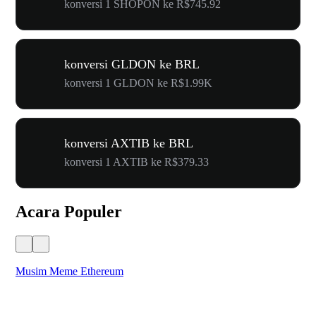
konversi 1 SHOPON ke R$745.92
konversi GLDON ke BRL
konversi 1 GLDON ke R$1.99K
konversi AXTIB ke BRL
konversi 1 AXTIB ke R$379.33
Acara Populer
Musim Meme Ethereum
Ka