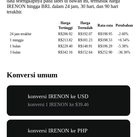
data selengkapnya pada tabel di bawah ini, termasuk harga
IRENON hingga BRL dalam 24 jam, 30 hari, dan 90 hari
terakhir.
Harga
Harga
Rata-rata
Perubahan
Tertinggi
Terendah
24 jam terakhir
R$206.92
R$192.07
R$198.95
-2.60%
1 minggu
R$213.82
R$181.23
R$198.53
+6.54%
1 bulan
R$229.40
R$148.91
R$196.29
-5.38%
3 bulan
R$342.16
R$152.64
R$252.90
-36.36%
Konversi umum
konversi IRENON ke USD
konversi 1 IRENON ke $39.46
konversi IRENON ke PHP