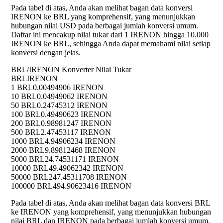
Pada tabel di atas, Anda akan melihat bagan data konversi
IRENON ke BRL yang komprehensif, yang menunjukkan
hubungan nilai USD pada berbagai jumlah konversi umum.
Daftar ini mencakup nilai tukar dari 1 IRENON hingga 10.000
IRENON ke BRL, sehingga Anda dapat memahami nilai setiap
konversi dengan jelas.
BRL/IRENON Konverter Nilai Tukar
BRL
IRENON
1 BRL
0.00494906 IRENON
10 BRL
0.04949062 IRENON
50 BRL
0.24745312 IRENON
100 BRL
0.49490623 IRENON
200 BRL
0.98981247 IRENON
500 BRL
2.47453117 IRENON
1000 BRL
4.94906234 IRENON
2000 BRL
9.89812468 IRENON
5000 BRL
24.74531171 IRENON
10000 BRL
49.49062342 IRENON
50000 BRL
247.45311708 IRENON
100000 BRL
494.90623416 IRENON
Pada tabel di atas, Anda akan melihat bagan data konversi BRL
ke IRENON yang komprehensif, yang menunjukkan hubungan
nilai BRL dan IRENON pada berbagai jumlah konversi umum.