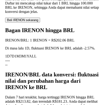
Daftar ini mencakup nilai tukar dari 1 BRL hingga 100.000
BRL ke IRENON, sehingga Anda dapat memahami nilai setiap
konversi dengan jelas.
Beli IRENON sekarang
Bagan IRENON hingga BRL
IRENON
/
BRL
:
1 IRENON = R$202.06 BRL
Di masa lalu 1D, fluktuasi IRENON ke BRL adalah
-2.57%
.
1D
7D
1M
3M
1Y
ALL
--
--
--
IRENON/BRL data konversi: fluktuasi
nilai dan perubahan harga dari
IRENON ke BRL
Dalam 7 hari terakhir, harga tertinggi IRENON hingga BRL
adalah R$213.82, dan terendah R$181.23. Anda dapat melihat