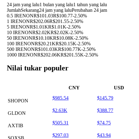
24 jam yang lalu
1 bulan yang lalu
1 tahun yang lalu
Jumlah
Sekarang
24 jam yang lalu
Perubahan 24 jam
0.5 IRENON
R$101.03
R$100.77
-2.50%
1 IRENON
R$202.06
R$201.55
-2.50%
5 IRENON
R$1.01K
R$1.01K
-2.50%
10 IRENON
R$2.02K
R$2.02K
-2.50%
50 IRENON
R$10.10K
R$10.08K
-2.50%
100 IRENON
R$20.21K
R$20.15K
-2.50%
500 IRENON
R$101.03K
R$100.77K
-2.50%
1000 IRENON
R$202.06K
R$201.55K
-2.50%
Nilai tukar populer
CNY
USD
$985.54
$145.79
SHOPON
$2.63K
$388.77
GLDON
$505.31
$74.75
AXTIB
$297.03
$43.94
SOXSB