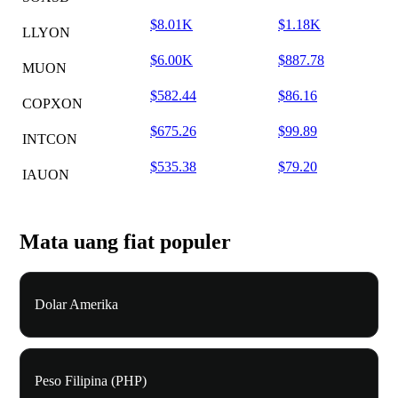
$8.01K
$1.18K
LLYON
$6.00K
$887.78
MUON
$582.44
$86.16
COPXON
$675.26
$99.89
INTCON
$535.38
$79.20
IAUON
Mata uang fiat populer
Dolar Amerika
Peso Filipina (PHP)