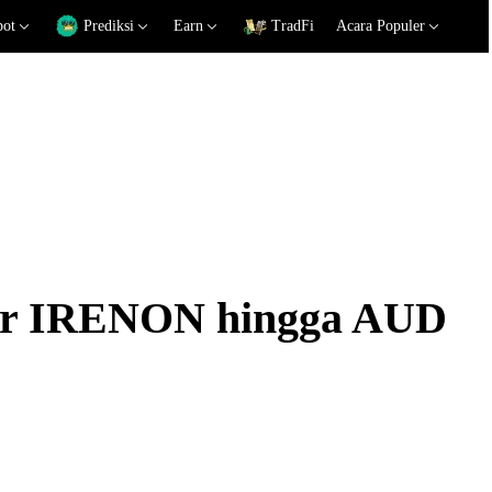
pot
Prediksi
Earn
TradFi
Acara Populer
kar IRENON hingga AUD