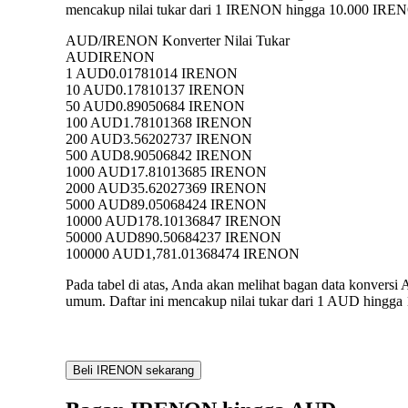
mencakup nilai tukar dari 1 IRENON hingga 10.000 IRENO
AUD/IRENON Konverter Nilai Tukar
AUD
IRENON
1 AUD
0.01781014 IRENON
10 AUD
0.17810137 IRENON
50 AUD
0.89050684 IRENON
100 AUD
1.78101368 IRENON
200 AUD
3.56202737 IRENON
500 AUD
8.90506842 IRENON
1000 AUD
17.81013685 IRENON
2000 AUD
35.62027369 IRENON
5000 AUD
89.05068424 IRENON
10000 AUD
178.10136847 IRENON
50000 AUD
890.50684237 IRENON
100000 AUD
1,781.01368474 IRENON
Pada tabel di atas, Anda akan melihat bagan data konv
umum. Daftar ini mencakup nilai tukar dari 1 AUD hingg
Beli IRENON sekarang