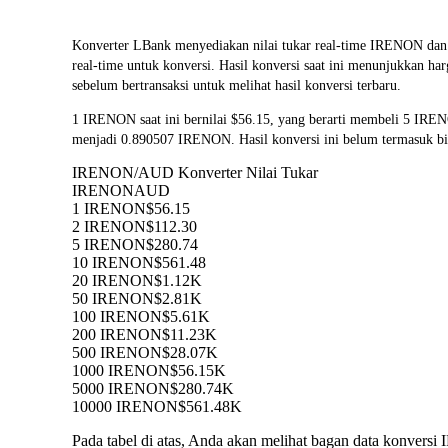
Konverter LBank menyediakan nilai tukar real-time IRENON
real-time untuk konversi. Hasil konversi saat ini menunjukkan h
sebelum bertransaksi untuk melihat hasil konversi terbaru.
1 IRENON saat ini bernilai $56.15, yang berarti membeli 5 IR
menjadi 0.890507 IRENON. Hasil konversi ini belum termasuk bi
IRENON/AUD Konverter Nilai Tukar
IRENON
AUD
1 IRENON
$56.15
2 IRENON
$112.30
5 IRENON
$280.74
10 IRENON
$561.48
20 IRENON
$1.12K
50 IRENON
$2.81K
100 IRENON
$5.61K
200 IRENON
$11.23K
500 IRENON
$28.07K
1000 IRENON
$56.15K
5000 IRENON
$280.74K
10000 IRENON
$561.48K
Pada tabel di atas, Anda akan melihat bagan data konve