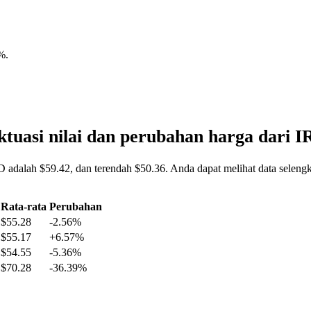
7%
.
tuasi nilai dan perubahan harga dar
D adalah $59.42, dan terendah $50.36. Anda dapat melihat data selen
Rata-rata
Perubahan
$55.28
-2.56%
$55.17
+6.57%
$54.55
-5.36%
$70.28
-36.39%