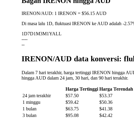
Bagan IRENON hingga AUD
IRENON
/
AUD
:
1 IRENON = $56.15 AUD
Di masa lalu 1D, fluktuasi IRENON ke AUD adalah
-2.5
1D
7D
1M
3M
1Y
ALL
--
--
--
IRENON/AUD data konversi: fluk
Dalam 7 hari terakhir, harga tertinggi IRENON hingga AU
hingga AUD dalam 24 jam, 30 hari, dan 90 hari terakhir.
Harga Tertinggi
Harga Terendah
24 jam terakhir
$57.50
$53.37
1 minggu
$59.42
$50.36
1 bulan
$63.75
$41.38
3 bulan
$95.08
$42.42