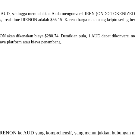
 dan AUD, sehingga memudahkan Anda mengonversi IREN (ONDO TOKENIZED
arga real-time IRENON adalah $56.15. Karena harga mata uang kripto sering b
ENON akan dikenakan biaya $280.74. Demikian pula, 1 AUD dapat dikonversi
aya platform atau biaya penambang.
rsi IRENON ke AUD yang komprehensif, yang menunjukkan hubungan nil