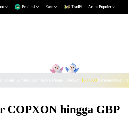
pot
Prediksi
Earn
TradFi
Acara Populer
si Padang Es, Melangkah Jauh Bersama · Rayakan
$500.000
Bersama Pudgy Pe
ukar COPXON hingga GBP