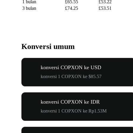
1 bulan
£65.55
£53.22
3 bulan
£74.25
£53.51
Konversi umum
konversi COPXON ke USD
konversi 1 COPXON ke $85.57
konversi COPXON ke IDR
konversi 1 COPXON ke Rp1.53M