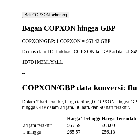
Beli COPXON sekarang
Bagan COPXON hingga GBP
COPXON
/
GBP
:
1 COPXON = £63.42 GBP
Di masa lalu 1D, fluktuasi COPXON ke GBP adalah
-1.8
1D
7D
1M
3M
1Y
ALL
--
--
--
COPXON/GBP data konversi: flu
Dalam 7 hari terakhir, harga tertinggi COPXON hingga GB
hingga GBP dalam 24 jam, 30 hari, dan 90 hari terakhir.
Harga Tertinggi
Harga Terendah
24 jam terakhir
£65.59
£63.00
1 minggu
£65.57
£56.18