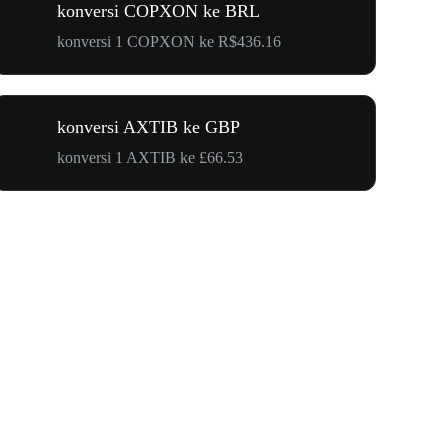
konversi COPXON ke BRL
konversi 1 COPXON ke R$436.16
konversi AXTIB ke GBP
konversi 1 AXTIB ke £66.53
$500.000 u