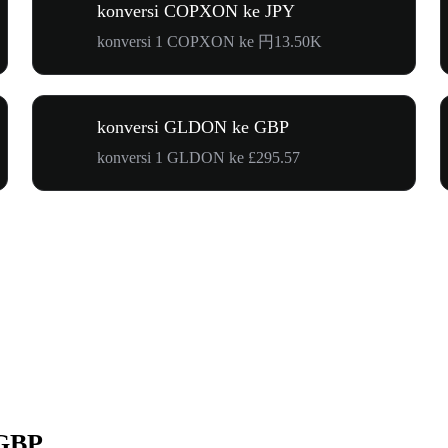
konversi COPXON ke JPY
konversi 1 COPXON ke 円13.50K
konversi GLDON ke GBP
konversi 1 GLDON ke £295.57
 GBP