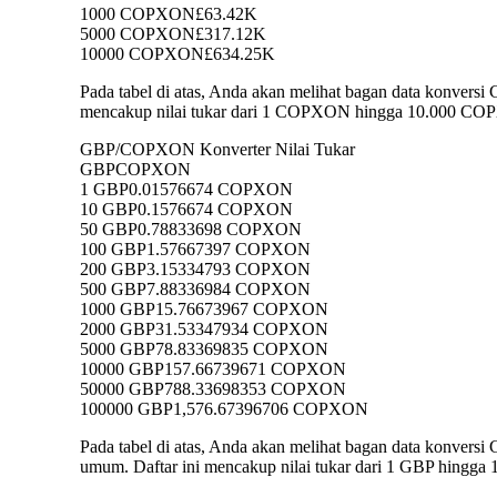
1000 COPXON
£63.42K
5000 COPXON
£317.12K
10000 COPXON
£634.25K
Pada tabel di atas, Anda akan melihat bagan data konve
mencakup nilai tukar dari 1 COPXON hingga 10.000 COPX
GBP/COPXON Konverter Nilai Tukar
GBP
COPXON
1 GBP
0.01576674 COPXON
10 GBP
0.1576674 COPXON
50 GBP
0.78833698 COPXON
100 GBP
1.57667397 COPXON
200 GBP
3.15334793 COPXON
500 GBP
7.88336984 COPXON
1000 GBP
15.76673967 COPXON
2000 GBP
31.53347934 COPXON
5000 GBP
78.83369835 COPXON
10000 GBP
157.66739671 COPXON
50000 GBP
788.33698353 COPXON
100000 GBP
1,576.67396706 COPXON
Pada tabel di atas, Anda akan melihat bagan data konv
umum. Daftar ini mencakup nilai tukar dari 1 GBP hingga