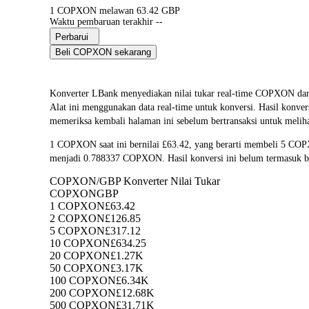
1 COPXON melawan 63.42 GBP
Waktu pembaruan terakhir --
Perbarui
Beli COPXON sekarang
Konverter LBank menyediakan nilai tukar real-time COPX
Alat ini menggunakan data real-time untuk konversi. Hasil konve
memeriksa kembali halaman ini sebelum bertransaksi untuk melihat
1 COPXON saat ini bernilai £63.42, yang berarti membeli 5 CO
menjadi 0.788337 COPXON. Hasil konversi ini belum termasuk bi
COPXON/GBP Konverter Nilai Tukar
COPXON
GBP
1 COPXON
£63.42
2 COPXON
£126.85
5 COPXON
£317.12
10 COPXON
£634.25
20 COPXON
£1.27K
50 COPXON
£3.17K
100 COPXON
£6.34K
200 COPXON
£12.68K
500 COPXON
£31.71K