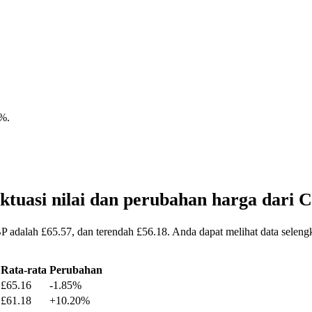
4%
.
ktuasi nilai dan perubahan harga dar
P adalah £65.57, dan terendah £56.18. Anda dapat melihat data sele
Rata-rata
Perubahan
£65.16
-1.85%
£61.18
+10.20%