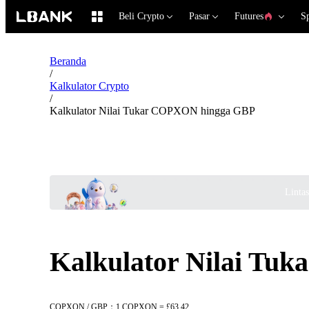
Beli Crypto
Pasar
Futures
S
Beranda
/
Kalkulator Crypto
/
Kalkulator Nilai Tukar COPXON hingga GBP
Linta
Kalkulator Nilai T
COPXON / GBP：1 COPXON = £63.42