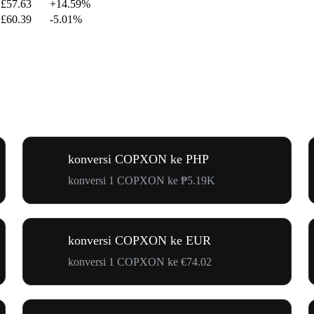
£57.63
+14.59%
£60.39
-5.01%
konversi COPXON ke PHP
konversi 1 COPXON ke ₱5.19K
konversi COPXON ke EUR
konversi 1 COPXON ke €74.02