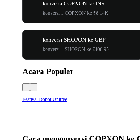
konversi COPXON ke INR
konversi 1 COPXON ke ₹8.14K
konversi SHOPON ke GBP
konversi 1 SHOPON ke £108.95
Acara Populer
Festival Robot Unitree
Cara mengonversi COPXON ke