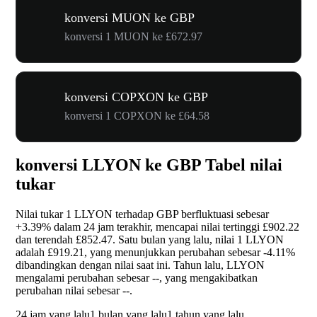
konversi MUON ke GBP
konversi 1 MUON ke £672.97
konversi COPXON ke GBP
konversi 1 COPXON ke £64.58
konversi LLYON ke GBP Tabel nilai
tukar
Nilai tukar 1 LLYON terhadap GBP berfluktuasi sebesar
+3.39%
dalam 24 jam terakhir, mencapai nilai tertinggi £902.22
dan terendah £852.47. Satu bulan yang lalu, nilai 1 LLYON
adalah £919.21, yang menunjukkan perubahan sebesar
-4.11%
dibandingkan dengan nilai saat ini. Tahun lalu, LLYON
mengalami perubahan sebesar
--
, yang mengakibatkan
perubahan nilai sebesar
--
.
24 jam yang lalu
1 bulan yang lalu
1 tahun yang lalu