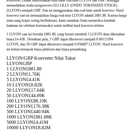
Konverter LBank menyediakan nilai tukar real-time LLYON dan GBP, sehingga
memudahkan Anda mengonversi ELI LILLY (ONDO TOKENIZED STOCK)
(LLYON) menjadi GBP. Alat ini menggunakan data real-time untuk konversi. Hasil
konversi saat ini menunjukkan harga real-time LLYON adalah £881.88. Karena harga
mata uang kripto sering berfluktuasi, kami sarankan Anda memeriksa kembali
halaman ini sebelum bertransaksi untuk melihat hasil konversi terbaru.
1 LLYON saat ini bernilai £881.88, yang berarti membeli 5 LLYON akan dikenakan
biaya £4.41K. Demikian pula, 1 GBP dapat dikonversi menjadi 0.00113394
LLYON, dan 50 GBP dapat dikonversi menjadi 0.056697 LLYON. Hasil konversi
ini belum termasuk biaya platform atau biaya penambang.
LLYON/GBP Konverter Nilai Tukar
LLYON
GBP
1 LLYON
£881.88
2 LLYON
£1.76K
5 LLYON
£4.41K
10 LLYON
£8.82K
20 LLYON
£17.64K
50 LLYON
£44.09K
100 LLYON
£88.19K
200 LLYON
£176.38K
500 LLYON
£440.94K
1000 LLYON
£881.88K
5000 LLYON
£4.41M
10000 LLYON
£8.82M