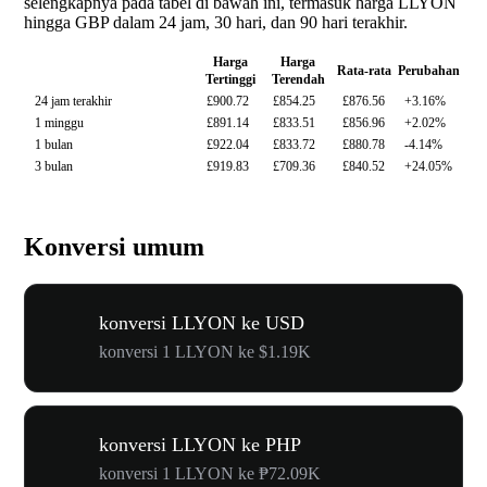
selengkapnya pada tabel di bawah ini, termasuk harga LLYON
hingga GBP dalam 24 jam, 30 hari, dan 90 hari terakhir.
Harga
Harga
Rata-rata
Perubahan
Tertinggi
Terendah
24 jam terakhir
£900.72
£854.25
£876.56
+3.16%
1 minggu
£891.14
£833.51
£856.96
+2.02%
1 bulan
£922.04
£833.72
£880.78
-4.14%
3 bulan
£919.83
£709.36
£840.52
+24.05%
Konversi umum
konversi LLYON ke USD
konversi 1 LLYON ke $1.19K
konversi LLYON ke PHP
konversi 1 LLYON ke ₱72.09K