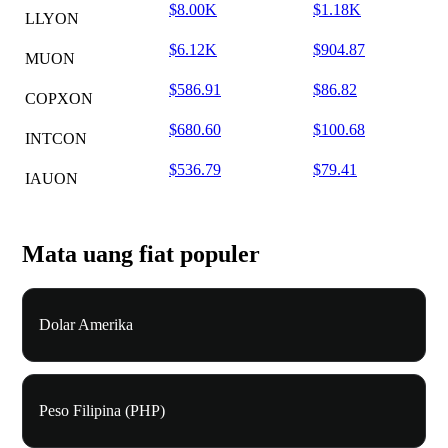
$8.00K
$1.18K
LLYON
$6.12K
$904.87
MUON
$586.91
$86.82
COPXON
$680.60
$100.68
INTCON
$536.79
$79.41
IAUON
Mata uang fiat populer
Dolar Amerika
Peso Filipina (PHP)