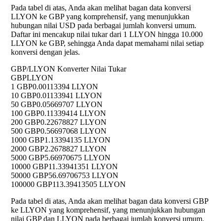
Pada tabel di atas, Anda akan melihat bagan data konversi
LLYON ke GBP yang komprehensif, yang menunjukkan
hubungan nilai USD pada berbagai jumlah konversi umum.
Daftar ini mencakup nilai tukar dari 1 LLYON hingga 10.000
LLYON ke GBP, sehingga Anda dapat memahami nilai setiap
konversi dengan jelas.
GBP/LLYON Konverter Nilai Tukar
GBP
LLYON
1 GBP
0.00113394 LLYON
10 GBP
0.01133941 LLYON
50 GBP
0.05669707 LLYON
100 GBP
0.11339414 LLYON
200 GBP
0.22678827 LLYON
500 GBP
0.56697068 LLYON
1000 GBP
1.13394135 LLYON
2000 GBP
2.2678827 LLYON
5000 GBP
5.66970675 LLYON
10000 GBP
11.33941351 LLYON
50000 GBP
56.69706753 LLYON
100000 GBP
113.39413505 LLYON
Pada tabel di atas, Anda akan melihat bagan data konversi GBP
ke LLYON yang komprehensif, yang menunjukkan hubungan
nilai GBP dan LLYON pada berbagai jumlah konversi umum.