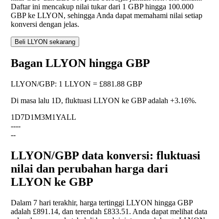
Daftar ini mencakup nilai tukar dari 1 GBP hingga 100.000
GBP ke LLYON, sehingga Anda dapat memahami nilai setiap
konversi dengan jelas.
Beli LLYON sekarang
Bagan LLYON hingga GBP
LLYON
/
GBP
:
1 LLYON = £881.88 GBP
Di masa lalu 1D, fluktuasi LLYON ke GBP adalah
+3.16%
.
1D
7D
1M
3M
1Y
ALL
--
--
--
LLYON/GBP data konversi: fluktuasi
nilai dan perubahan harga dari
LLYON ke GBP
Dalam 7 hari terakhir, harga tertinggi LLYON hingga GBP
adalah £891.14, dan terendah £833.51. Anda dapat melihat data