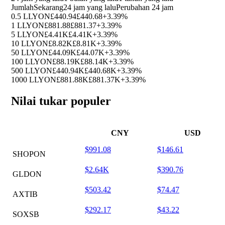
Jumlah
Sekarang
24 jam yang lalu
Perubahan 24 jam
0.5 LLYON
£440.94
£440.68
+3.39%
1 LLYON
£881.88
£881.37
+3.39%
5 LLYON
£4.41K
£4.41K
+3.39%
10 LLYON
£8.82K
£8.81K
+3.39%
50 LLYON
£44.09K
£44.07K
+3.39%
100 LLYON
£88.19K
£88.14K
+3.39%
500 LLYON
£440.94K
£440.68K
+3.39%
1000 LLYON
£881.88K
£881.37K
+3.39%
Nilai tukar populer
CNY
USD
$991.08
$146.61
SHOPON
$2.64K
$390.76
GLDON
$503.42
$74.47
AXTIB
$292.17
$43.22
SOXSB