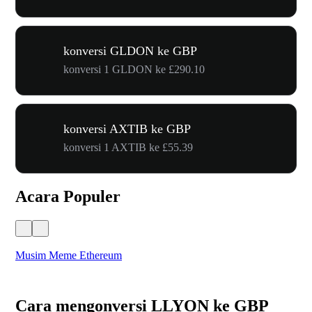
konversi GLDON ke GBP
konversi 1 GLDON ke £290.10
konversi AXTIB ke GBP
konversi 1 AXTIB ke £55.39
Acara Populer
Musim Meme Ethereum
Ka
Cara mengonversi LLYON ke GBP