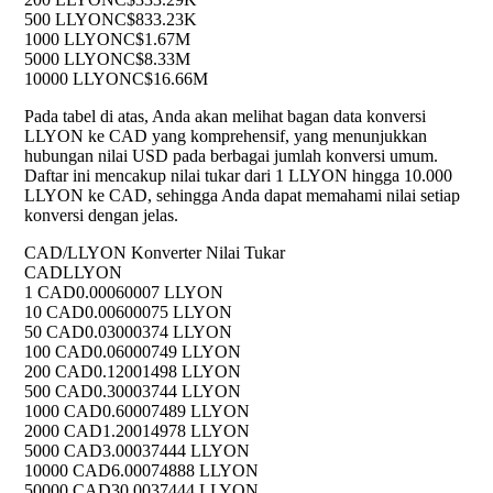
500 LLYON
C$833.23K
1000 LLYON
C$1.67M
5000 LLYON
C$8.33M
10000 LLYON
C$16.66M
Pada tabel di atas, Anda akan melihat bagan data konversi
LLYON ke CAD yang komprehensif, yang menunjukkan
hubungan nilai USD pada berbagai jumlah konversi umum.
Daftar ini mencakup nilai tukar dari 1 LLYON hingga 10.000
LLYON ke CAD, sehingga Anda dapat memahami nilai setiap
konversi dengan jelas.
CAD/LLYON Konverter Nilai Tukar
CAD
LLYON
1 CAD
0.00060007 LLYON
10 CAD
0.00600075 LLYON
50 CAD
0.03000374 LLYON
100 CAD
0.06000749 LLYON
200 CAD
0.12001498 LLYON
500 CAD
0.30003744 LLYON
1000 CAD
0.60007489 LLYON
2000 CAD
1.20014978 LLYON
5000 CAD
3.00037444 LLYON
10000 CAD
6.00074888 LLYON
50000 CAD
30.0037444 LLYON