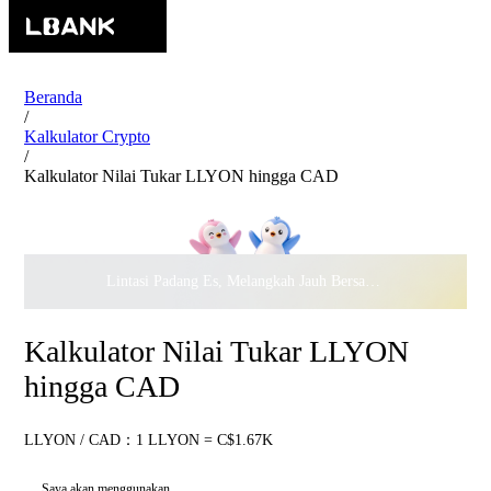
Beranda
/
Kalkulator Crypto
/
Kalkulator Nilai Tukar LLYON hingga CAD
Lintasi Padang Es, Melangkah Jauh Bersama · Rayakan
$500.
Kalkulator Nilai Tukar LLYON
hingga CAD
LLYON / CAD：1 LLYON = C$1.67K
Saya akan menggunakan