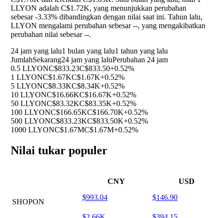
LLYON adalah C$1.72K, yang menunjukkan perubahan
sebesar
-3.33%
dibandingkan dengan nilai saat ini. Tahun lalu,
LLYON mengalami perubahan sebesar
--
, yang mengakibatkan
perubahan nilai sebesar
--
.
24 jam yang lalu
1 bulan yang lalu
1 tahun yang lalu
Jumlah
Sekarang
24 jam yang lalu
Perubahan 24 jam
0.5 LLYON
C$833.23
C$833.50
+0.52%
1 LLYON
C$1.67K
C$1.67K
+0.52%
5 LLYON
C$8.33K
C$8.34K
+0.52%
10 LLYON
C$16.66K
C$16.67K
+0.52%
50 LLYON
C$83.32K
C$83.35K
+0.52%
100 LLYON
C$166.65K
C$166.70K
+0.52%
500 LLYON
C$833.23K
C$833.50K
+0.52%
1000 LLYON
C$1.67M
C$1.67M
+0.52%
Nilai tukar populer
CNY
USD
$993.04
$146.90
SHOPON
$2.66K
$394.15