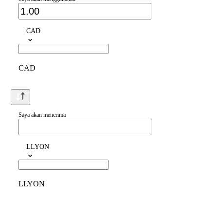
CAD
CAD
Saya akan menerima
LLYON
LLYON