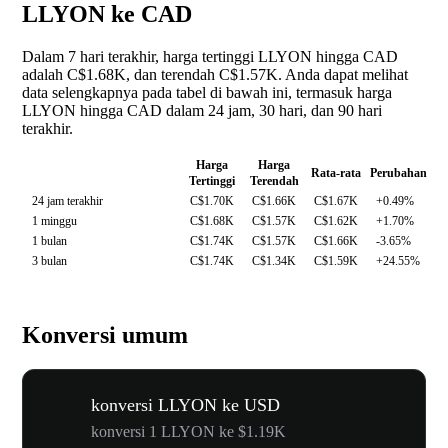
LLYON ke CAD
Dalam 7 hari terakhir, harga tertinggi LLYON hingga CAD
adalah C$1.68K, dan terendah C$1.57K. Anda dapat melihat
data selengkapnya pada tabel di bawah ini, termasuk harga
LLYON hingga CAD dalam 24 jam, 30 hari, dan 90 hari
terakhir.
Harga
Harga
Rata-rata
Perubahan
Tertinggi
Terendah
24 jam terakhir
C$1.70K
C$1.66K
C$1.67K
+0.49%
1 minggu
C$1.68K
C$1.57K
C$1.62K
+1.70%
1 bulan
C$1.74K
C$1.57K
C$1.66K
-3.65%
3 bulan
C$1.74K
C$1.34K
C$1.59K
+24.55%
Konversi umum
konversi LLYON ke USD
konversi 1 LLYON ke $1.19K