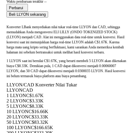
Waktu pembaruan terakhir --
Perbarui
Beli LLYON sekarang
Konverter LBank menyediakan nilai tukar real-time LLYON dan CAD, sehingga
memudahkan Anda mengonversi ELI LILLY (ONDO TOKENIZED STOCK)
(LLYON) menjadi CAD. Alat ini menggunakan data real-time untuk konversi. Hasil
konversi saat ini menunjukkan harga real-time LLYON adalah C$1.67K. Karena
harga mata uang kripto sering berfluktuasi, kami sarankan Anda memeriksa kembali
halaman ini sebelum bertransaksi untuk melihat hasil konversi terbaru.
1 LLYON saat ini bernilai C$1.67K, yang berarti membeli 5 LLYON akan dikenakan
biaya C$8.33K. Demikian pula, 1 CAD dapat dikonversi menjadi 0.00060007
LLYON, dan 50 CAD dapat dikonversi menjadi 0.0300035 LLYON. Hasil konversi
ini belum termasuk biaya platform atau biaya penambang.
LLYON/CAD Konverter Nilai Tukar
LLYON
CAD
1 LLYON
C$1.67K
2 LLYON
C$3.33K
5 LLYON
C$8.33K
10 LLYON
C$16.66K
20 LLYON
C$33.33K
50 LLYON
C$83.32K
100 LLYON
C$166.65K
200 LLYON
C$333.29K