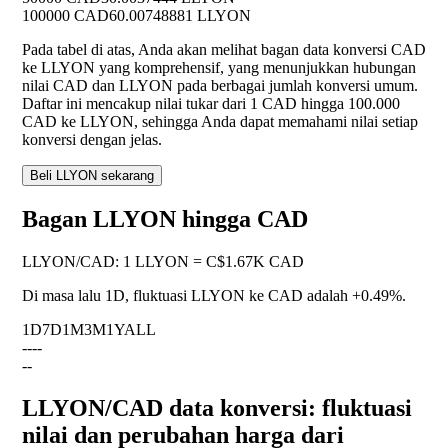
100000 CAD
60.00748881 LLYON
Pada tabel di atas, Anda akan melihat bagan data konversi CAD
ke LLYON yang komprehensif, yang menunjukkan hubungan
nilai CAD dan LLYON pada berbagai jumlah konversi umum.
Daftar ini mencakup nilai tukar dari 1 CAD hingga 100.000
CAD ke LLYON, sehingga Anda dapat memahami nilai setiap
konversi dengan jelas.
Beli LLYON sekarang
Bagan LLYON hingga CAD
LLYON
/
CAD
:
1 LLYON = C$1.67K CAD
Di masa lalu 1D, fluktuasi LLYON ke CAD adalah
+0.49%
.
1D
7D
1M
3M
1Y
ALL
--
--
--
LLYON/CAD data konversi: fluktuasi
nilai dan perubahan harga dari