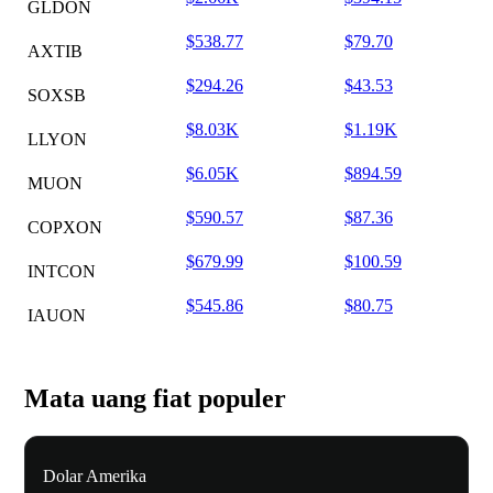
GLDON
$538.77
$79.70
AXTIB
$294.26
$43.53
SOXSB
$8.03K
$1.19K
LLYON
$6.05K
$894.59
MUON
$590.57
$87.36
COPXON
$679.99
$100.59
INTCON
$545.86
$80.75
IAUON
Mata uang fiat populer
Dolar Amerika