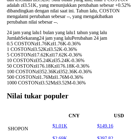
adalah zł3.51K, yang menunjukkan perubahan sebesar
+0.52%
dibandingkan dengan nilai saat ini. Tahun lalu, COSTON
mengalami perubahan sebesar
--
, yang mengakibatkan
perubahan nilai sebesar
--
.
24 jam yang lalu
1 bulan yang lalu
1 tahun yang lalu
Jumlah
Sekarang
24 jam yang lalu
Perubahan 24 jam
0.5 COSTON
zł1.76K
zł1.76K
-0.36%
1 COSTON
zł3.52K
zł3.52K
-0.36%
5 COSTON
zł17.62K
zł17.62K
-0.36%
10 COSTON
zł35.24K
zł35.24K
-0.36%
50 COSTON
zł176.18K
zł176.18K
-0.36%
100 COSTON
zł352.36K
zł352.36K
-0.36%
500 COSTON
zł1.76M
zł1.76M
-0.36%
1000 COSTON
zł3.52M
zł3.52M
-0.36%
Nilai tukar populer
CNY
USD
$1.01K
$149.16
SHOPON
$2.69K
$397.82