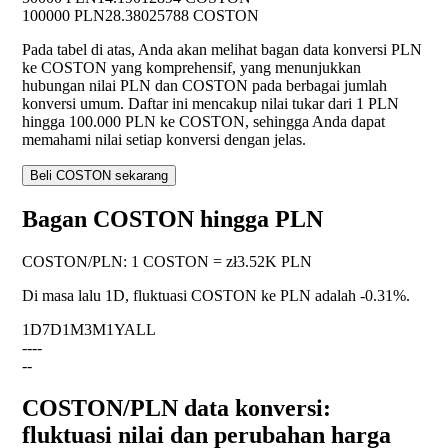
100000 PLN
28.38025788 COSTON
Pada tabel di atas, Anda akan melihat bagan data konversi PLN
ke COSTON yang komprehensif, yang menunjukkan
hubungan nilai PLN dan COSTON pada berbagai jumlah
konversi umum. Daftar ini mencakup nilai tukar dari 1 PLN
hingga 100.000 PLN ke COSTON, sehingga Anda dapat
memahami nilai setiap konversi dengan jelas.
Beli COSTON sekarang
Bagan COSTON hingga PLN
COSTON
/
PLN
:
1 COSTON = zł3.52K PLN
Di masa lalu 1D, fluktuasi COSTON ke PLN adalah
-0.31%
.
1D
7D
1M
3M
1Y
ALL
--
--
--
COSTON/PLN data konversi:
fluktuasi nilai dan perubahan harga