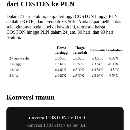
dari COSTON ke PLN
Dalam 7 hari terakhir, harga tertinggi COSTON hingga PLN
adalah zł3.61K, dan terendah zł3.50K. Anda dapat melihat data
selengkapnya pada tabel di bawah ini, termasuk harga
COSTON hingga PLN dalam 24 jam, 30 hari, dan 90 hari
terakhir.
Harga
Harga
Rata-rata
Perubahan
Tertinggi
Terendah
24 jam terakhir
zł3.55K
zł3.52K
zł3.53K
-0.32%
1 minggu
zł3.61K
zł3.50K
zł3.54K
-0.38%
1 bulan
zł4.02K
zł3.39K
zł3.51K
+3.59%
3 bulan
zł4.07K
zł3.39K
zł3.62K
-6.53%
Konversi umum
konversi COSTON ke USD
konversi 1 COSTON ke $948.43