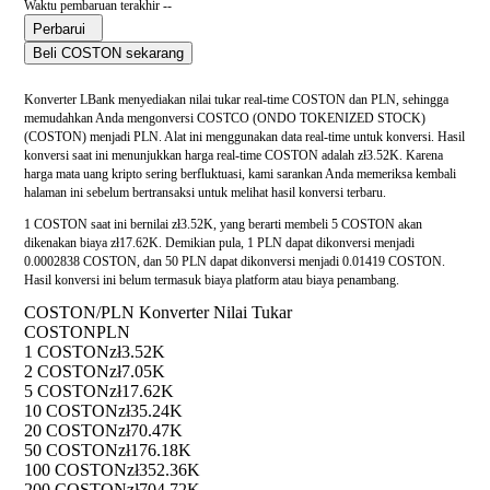
Waktu pembaruan terakhir --
Perbarui
Beli COSTON sekarang
Konverter LBank menyediakan nilai tukar real-time COSTON dan PLN, sehingga
memudahkan Anda mengonversi COSTCO (ONDO TOKENIZED STOCK)
(COSTON) menjadi PLN. Alat ini menggunakan data real-time untuk konversi. Hasil
konversi saat ini menunjukkan harga real-time COSTON adalah zł3.52K. Karena
harga mata uang kripto sering berfluktuasi, kami sarankan Anda memeriksa kembali
halaman ini sebelum bertransaksi untuk melihat hasil konversi terbaru.
1 COSTON saat ini bernilai zł3.52K, yang berarti membeli 5 COSTON akan
dikenakan biaya zł17.62K. Demikian pula, 1 PLN dapat dikonversi menjadi
0.0002838 COSTON, dan 50 PLN dapat dikonversi menjadi 0.01419 COSTON.
Hasil konversi ini belum termasuk biaya platform atau biaya penambang.
COSTON/PLN Konverter Nilai Tukar
COSTON
PLN
1 COSTON
zł3.52K
2 COSTON
zł7.05K
5 COSTON
zł17.62K
10 COSTON
zł35.24K
20 COSTON
zł70.47K
50 COSTON
zł176.18K
100 COSTON
zł352.36K
200 COSTON
zł704.72K