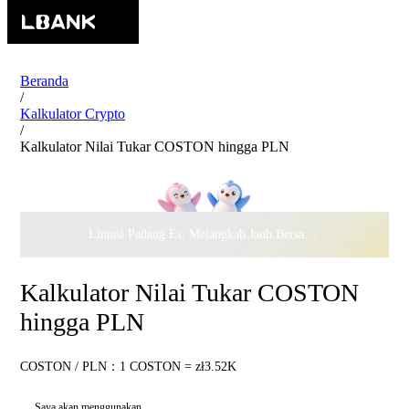
Beranda
/
Kalkulator Crypto
/
Kalkulator Nilai Tukar COSTON hingga PLN
Lintasi Padang Es, Melangkah Jauh Bersama · Rayakan
$500.
Kalkulator Nilai Tukar COSTON
hingga PLN
COSTON / PLN：1 COSTON = zł3.52K
Saya akan menggunakan