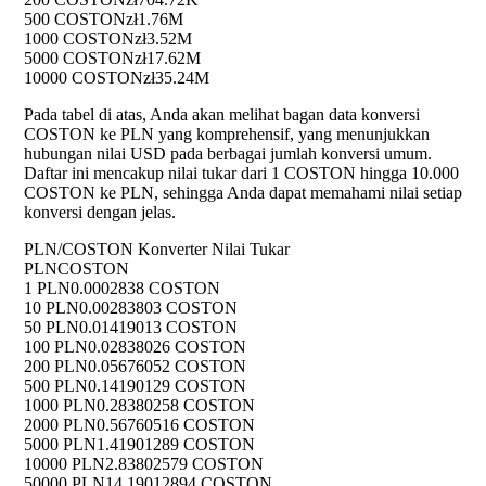
500 COSTON
zł1.76M
1000 COSTON
zł3.52M
5000 COSTON
zł17.62M
10000 COSTON
zł35.24M
Pada tabel di atas, Anda akan melihat bagan data konversi
COSTON ke PLN yang komprehensif, yang menunjukkan
hubungan nilai USD pada berbagai jumlah konversi umum.
Daftar ini mencakup nilai tukar dari 1 COSTON hingga 10.000
COSTON ke PLN, sehingga Anda dapat memahami nilai setiap
konversi dengan jelas.
PLN/COSTON Konverter Nilai Tukar
PLN
COSTON
1 PLN
0.0002838 COSTON
10 PLN
0.00283803 COSTON
50 PLN
0.01419013 COSTON
100 PLN
0.02838026 COSTON
200 PLN
0.05676052 COSTON
500 PLN
0.14190129 COSTON
1000 PLN
0.28380258 COSTON
2000 PLN
0.56760516 COSTON
5000 PLN
1.41901289 COSTON
10000 PLN
2.83802579 COSTON
50000 PLN
14.19012894 COSTON