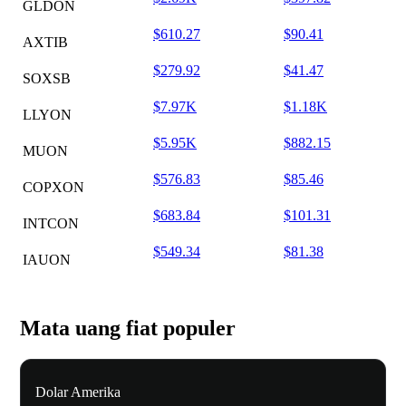
GLDON
$610.27
$90.41
AXTIB
$279.92
$41.47
SOXSB
$7.97K
$1.18K
LLYON
$5.95K
$882.15
MUON
$576.83
$85.46
COPXON
$683.84
$101.31
INTCON
$549.34
$81.38
IAUON
Mata uang fiat populer
Dolar Amerika