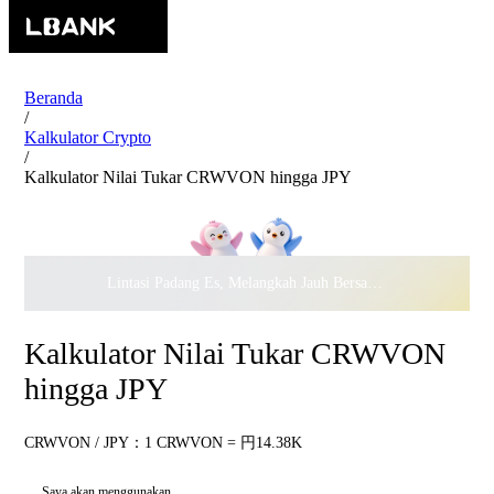
Beranda
/
Kalkulator Crypto
/
Kalkulator Nilai Tukar CRWVON hingga JPY
Lintasi Padang Es, Melangkah Jauh Bersama · Rayakan
$500.
Kalkulator Nilai Tukar CRWVON
hingga JPY
CRWVON / JPY：1 CRWVON = 円14.38K
Saya akan menggunakan