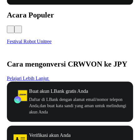
Acara Populer
Festival Robot Unitree
$50
Cara mengonversi CRWVON ke JPY
Pelajari Lebih Lanjut
Buat akun LBank gratis Anda
Daftar di LBank dengan alamat email/nomor telepon
Anda,dan buat kata sandi yang aman untuk melindungi
akun Anda
Verifikasi akun Anda