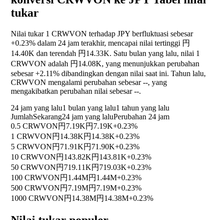
tukar
Nilai tukar 1 CRWVON terhadap JPY berfluktuasi sebesar
+0.23%
dalam 24 jam terakhir, mencapai nilai tertinggi 円
14.40K dan terendah 円14.33K. Satu bulan yang lalu, nilai 1
CRWVON adalah 円14.08K, yang menunjukkan perubahan
sebesar
+2.11%
dibandingkan dengan nilai saat ini. Tahun lalu,
CRWVON mengalami perubahan sebesar
--
, yang
mengakibatkan perubahan nilai sebesar
--
.
24 jam yang lalu
1 bulan yang lalu
1 tahun yang lalu
Jumlah
Sekarang
24 jam yang lalu
Perubahan 24 jam
0.5 CRWVON
円7.19K
円7.19K
+0.23%
1 CRWVON
円14.38K
円14.38K
+0.23%
5 CRWVON
円71.91K
円71.90K
+0.23%
10 CRWVON
円143.82K
円143.81K
+0.23%
50 CRWVON
円719.11K
円719.03K
+0.23%
100 CRWVON
円1.44M
円1.44M
+0.23%
500 CRWVON
円7.19M
円7.19M
+0.23%
1000 CRWVON
円14.38M
円14.38M
+0.23%