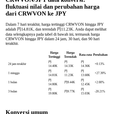
fluktuasi nilai dan perubahan harga
dari CRWVON ke JPY
Dalam 7 hari terakhir, harga tertinggi CRWVON hingga JPY
adalah 円14.81K, dan terendah 円11.23K. Anda dapat melihat
data selengkapnya pada tabel di bawah ini, termasuk harga
CRWVON hingga JPY dalam 24 jam, 30 hari, dan 90 hari
terakhir.
Harga
Harga
Rata-rata
Perubahan
Tertinggi
Terendah
円
円
円
24 jam terakhir
+0.13%
14.40K
14.33K
14.36K
円
円
円
1 minggu
+27.39%
14.81K
11.23K
13.68K
円
円
1 bulan
円9.44K
+2.00%
14.80K
12.45K
円
円
3 bulan
円9.77K
-20.21%
19.80K
15.03K
Konversi umum