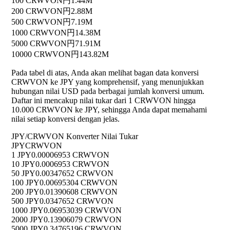
100 CRWVON
円1.44M
200 CRWVON
円2.88M
500 CRWVON
円7.19M
1000 CRWVON
円14.38M
5000 CRWVON
円71.91M
10000 CRWVON
円143.82M
Pada tabel di atas, Anda akan melihat bagan data konversi
CRWVON ke JPY yang komprehensif, yang menunjukkan
hubungan nilai USD pada berbagai jumlah konversi umum.
Daftar ini mencakup nilai tukar dari 1 CRWVON hingga
10.000 CRWVON ke JPY, sehingga Anda dapat memahami
nilai setiap konversi dengan jelas.
JPY/CRWVON Konverter Nilai Tukar
JPY
CRWVON
1 JPY
0.00006953 CRWVON
10 JPY
0.0006953 CRWVON
50 JPY
0.00347652 CRWVON
100 JPY
0.00695304 CRWVON
200 JPY
0.01390608 CRWVON
500 JPY
0.0347652 CRWVON
1000 JPY
0.06953039 CRWVON
2000 JPY
0.13906079 CRWVON
5000 JPY
0.34765196 CRWVON