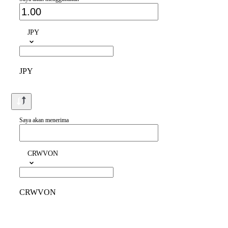
JPY
JPY
Saya akan menerima
CRWVON
CRWVON