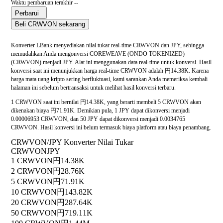
Waktu pembaruan terakhir --
Perbarui
Beli CRWVON sekarang
Konverter LBank menyediakan nilai tukar real-time CRWVON dan JPY, sehingga
memudahkan Anda mengonversi COREWEAVE (ONDO TOKENIZED)
(CRWVON) menjadi JPY. Alat ini menggunakan data real-time untuk konversi. Hasil
konversi saat ini menunjukkan harga real-time CRWVON adalah 円14.38K. Karena
harga mata uang kripto sering berfluktuasi, kami sarankan Anda memeriksa kembali
halaman ini sebelum bertransaksi untuk melihat hasil konversi terbaru.
1 CRWVON saat ini bernilai 円14.38K, yang berarti membeli 5 CRWVON akan
dikenakan biaya 円71.91K. Demikian pula, 1 JPY dapat dikonversi menjadi
0.00006953 CRWVON, dan 50 JPY dapat dikonversi menjadi 0.0034765
CRWVON. Hasil konversi ini belum termasuk biaya platform atau biaya penambang.
CRWVON/JPY Konverter Nilai Tukar
CRWVON
JPY
1 CRWVON
円14.38K
2 CRWVON
円28.76K
5 CRWVON
円71.91K
10 CRWVON
円143.82K
20 CRWVON
円287.64K
50 CRWVON
円719.11K