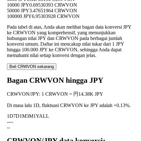
10000 JPY
0.69530393 CRWVON
50000 JPY
3.47651964 CRWVON
100000 JPY
6.95303928 CRWVON
Pada tabel di atas, Anda akan melihat bagan data konversi JPY
ke CRWVON yang komprehensif, yang menunjukkan
hubungan nilai JPY dan CRWVON pada berbagai jumlah
konversi umum. Daftar ini mencakup nilai tukar dari 1 JPY
hingga 100.000 JPY ke CRWVON, sehingga Anda dapat
memahami nilai setiap konversi dengan jelas.
Beli CRWVON sekarang
Bagan CRWVON hingga JPY
CRWVON
/
JPY
:
1 CRWVON = 円14.38K JPY
Di masa lalu 1D, fluktuasi CRWVON ke JPY adalah
+0.13%
.
1D
7D
1M
3M
1Y
ALL
--
--
--
CRWVON/JPY data konversi: