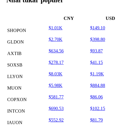
Nilai tukar populer
CNY
USD
$1.01K
$149.10
SHOPON
$2.70K
$398.80
GLDON
$634.56
$93.87
AXTIB
$278.17
$41.15
SOXSB
$8.03K
$1.19K
LLYON
$5.98K
$884.88
MUON
$581.77
$86.06
COPXON
$690.53
$102.15
INTCON
$552.92
$81.79
IAUON