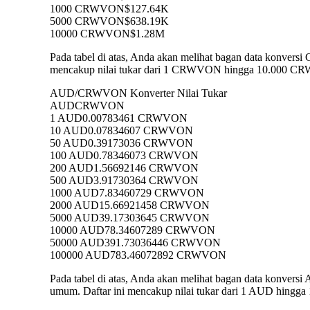
1000 CRWVON
$127.64K
5000 CRWVON
$638.19K
10000 CRWVON
$1.28M
Pada tabel di atas, Anda akan melihat bagan data konve
mencakup nilai tukar dari 1 CRWVON hingga 10.000 CRWV
AUD/CRWVON Konverter Nilai Tukar
AUD
CRWVON
1 AUD
0.00783461 CRWVON
10 AUD
0.07834607 CRWVON
50 AUD
0.39173036 CRWVON
100 AUD
0.78346073 CRWVON
200 AUD
1.56692146 CRWVON
500 AUD
3.91730364 CRWVON
1000 AUD
7.83460729 CRWVON
2000 AUD
15.66921458 CRWVON
5000 AUD
39.17303645 CRWVON
10000 AUD
78.34607289 CRWVON
50000 AUD
391.73036446 CRWVON
100000 AUD
783.46072892 CRWVON
Pada tabel di atas, Anda akan melihat bagan data kon
umum. Daftar ini mencakup nilai tukar dari 1 AUD hingg