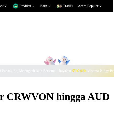
pot
Prediksi
Earn
TradFi
Acara Populer
si Padang Es, Melangkah Jauh Bersama · Rayakan
$500.000
Bersama Pudgy Pe
ukar CRWVON hingga AUD