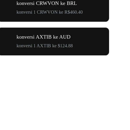
konversi CRWVON ke BRL
konversi 1 CRWVON ke R$460.40
konversi AXTIB ke AUD
konversi 1 AXTIB ke $124.88
$500.000 u