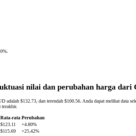
80%
.
ktuasi nilai dan perubahan harga d
 adalah $132.73, dan terendah $100.56. Anda dapat melihat data sele
terakhir.
Rata-rata
Perubahan
$123.11
+4.80%
$115.69
+25.42%