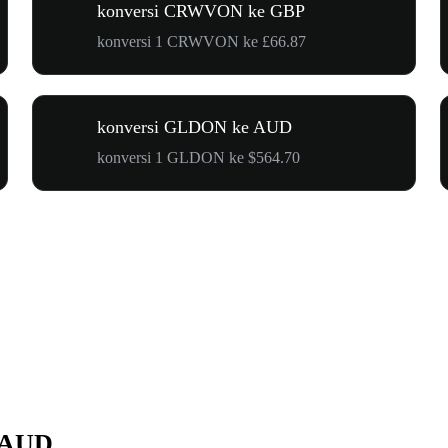
konversi CRWVON ke GBP
konversi 1 CRWVON ke £66.87
konversi GLDON ke AUD
konversi 1 GLDON ke $564.70
 AUD