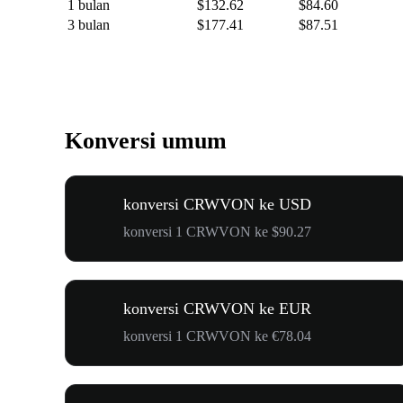
1 bulan
$132.62
$84.60
3 bulan
$177.41
$87.51
Konversi umum
konversi CRWVON ke USD
konversi 1 CRWVON ke $90.27
konversi CRWVON ke EUR
konversi 1 CRWVON ke €78.04