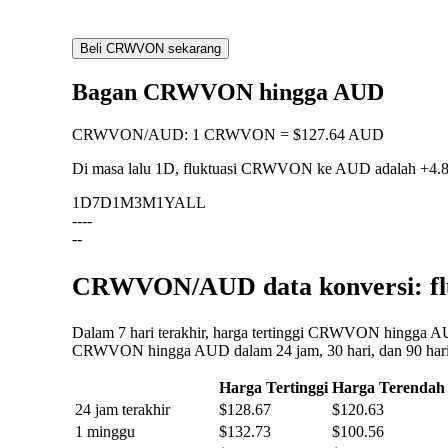
Beli CRWVON sekarang
Bagan CRWVON hingga AUD
CRWVON
/
AUD
:
1 CRWVON = $127.64 AUD
Di masa lalu 1D, fluktuasi CRWVON ke AUD adalah
+4.
1D
7D
1M
3M
1Y
ALL
--
--
--
CRWVON/AUD data konversi: flu
Dalam 7 hari terakhir, harga tertinggi CRWVON hingga AUD
CRWVON hingga AUD dalam 24 jam, 30 hari, dan 90 hari 
Harga Tertinggi
Harga Terendah
24 jam terakhir
$128.67
$120.63
1 minggu
$132.73
$100.56