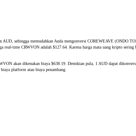
N dan AUD, sehingga memudahkan Anda mengonversi COREWEAVE (ONDO T
harga real-time CRWVON adalah $127.64. Karena harga mata uang kripto sering 
CRWVON akan dikenakan biaya $638.19. Demikian pula, 1 AUD dapat dikonve
biaya platform atau biaya penambang.