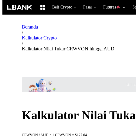
Beli Crypto
Pasar
Futures
S
Beranda
/
Kalkulator Crypto
/
Kalkulator Nilai Tukar CRWVON hingga AUD
Linta
Kalkulator Nilai T
CRWVON / AUD：1 CRWVON = $127.64