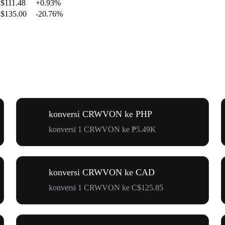
$111.48
+0.93%
$135.00
-20.76%
konversi CRWVON ke PHP
konversi 1 CRWVON ke ₱5.49K
konversi CRWVON ke CAD
konversi 1 CRWVON ke C$125.85