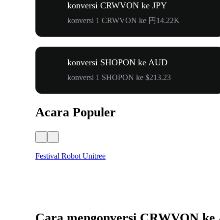
konversi CRWVON ke JPY
konversi 1 CRWVON ke 円14.22K
konversi SHOPON ke AUD
konversi 1 SHOPON ke $213.23
Acara Populer
Festival Robot Unitree
Cara mengonversi CRWVON ke