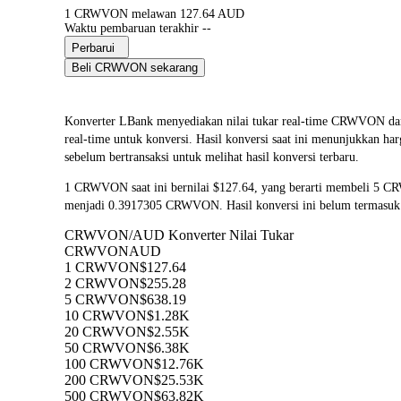
1 CRWVON melawan 127.64 AUD
Waktu pembaruan terakhir --
Perbarui
Beli CRWVON sekarang
Konverter LBank menyediakan nilai tukar real-time CRWVO
real-time untuk konversi. Hasil konversi saat ini menunjukkan 
sebelum bertransaksi untuk melihat hasil konversi terbaru.
1 CRWVON saat ini bernilai $127.64, yang berarti membeli 5 
menjadi 0.3917305 CRWVON. Hasil konversi ini belum termasuk 
CRWVON/AUD Konverter Nilai Tukar
CRWVON
AUD
1 CRWVON
$127.64
2 CRWVON
$255.28
5 CRWVON
$638.19
10 CRWVON
$1.28K
20 CRWVON
$2.55K
50 CRWVON
$6.38K
100 CRWVON
$12.76K
200 CRWVON
$25.53K
500 CRWVON
$63.82K