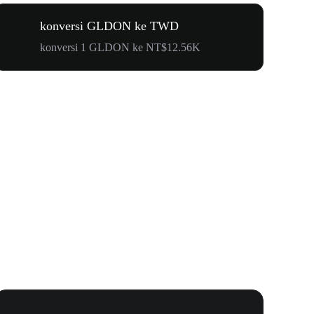
konversi GLDON ke TWD
konversi 1 GLDON ke NT$12.56K
Karnaval 