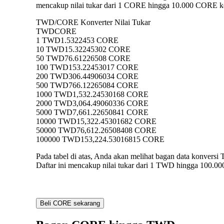
mencakup nilai tukar dari 1 CORE hingga 10.000 CORE ke
TWD/CORE Konverter Nilai Tukar
TWD
CORE
1 TWD
1.5322453 CORE
10 TWD
15.32245302 CORE
50 TWD
76.61226508 CORE
100 TWD
153.22453017 CORE
200 TWD
306.44906034 CORE
500 TWD
766.12265084 CORE
1000 TWD
1,532.24530168 CORE
2000 TWD
3,064.49060336 CORE
5000 TWD
7,661.22650841 CORE
10000 TWD
15,322.45301682 CORE
50000 TWD
76,612.26508408 CORE
100000 TWD
153,224.53016815 CORE
Pada tabel di atas, Anda akan melihat bagan data konv
Daftar ini mencakup nilai tukar dari 1 TWD hingga 100.0
Beli CORE sekarang