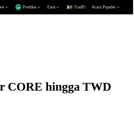
pot
Prediksi
Earn
TradFi
Acara Populer
kar CORE hingga TWD