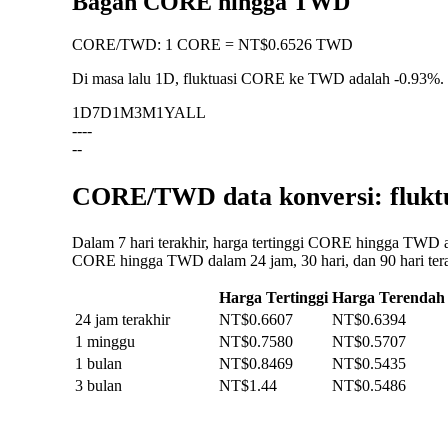
Bagan CORE hingga TWD
CORE
/
TWD
:
1 CORE = NT$0.6526 TWD
Di masa lalu 1D, fluktuasi CORE ke TWD adalah
-0.93%
.
1D
7D
1M
3M
1Y
ALL
--
--
--
CORE/TWD data konversi: flukt
Dalam 7 hari terakhir, harga tertinggi CORE hingga TWD 
CORE hingga TWD dalam 24 jam, 30 hari, dan 90 hari tera
Harga Tertinggi
Harga Terendah
24 jam terakhir
NT$0.6607
NT$0.6394
1 minggu
NT$0.7580
NT$0.5707
1 bulan
NT$0.8469
NT$0.5435
3 bulan
NT$1.44
NT$0.5486