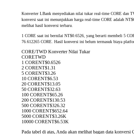
Konverter LBank menyediakan nilai tukar real-time CORE dan 
konversi saat ini menunjukkan harga real-time CORE adalah NT$0
melihat hasil konversi terbaru.
1 CORE saat ini bernilai NT$0.6526, yang berarti membeli 5 C
76.612265 CORE. Hasil konversi ini belum termasuk biaya platf
CORE/TWD Konverter Nilai Tukar
CORE
TWD
1 CORE
NT$0.6526
2 CORE
NT$1.31
5 CORE
NT$3.26
10 CORE
NT$6.53
20 CORE
NT$13.05
50 CORE
NT$32.63
100 CORE
NT$65.26
200 CORE
NT$130.53
500 CORE
NT$326.32
1000 CORE
NT$652.64
5000 CORE
NT$3.26K
10000 CORE
NT$6.53K
Pada tabel di atas, Anda akan melihat bagan data konve