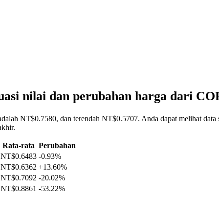
uasi nilai dan perubahan harga dari 
adalah NT$0.7580, dan terendah NT$0.5707. Anda dapat melihat data s
khir.
Rata-rata
Perubahan
NT$0.6483
-0.93%
NT$0.6362
+13.60%
NT$0.7092
-20.02%
NT$0.8861
-53.22%