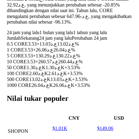
ع.د32.92, yang menunjukkan perubahan sebesar
-20.85%
dibandingkan dengan nilai saat ini. Tahun lalu, CORE
mengalami perubahan sebesar ع.د-647.96, yang mengakibatkan
perubahan nilai sebesar
-96.13%
.
24 jam yang lalu
1 bulan yang lalu
1 tahun yang lalu
Jumlah
Sekarang
24 jam yang lalu
Perubahan 24 jam
0.5 CORE
ع.د13.03
ع.د13.02
+3.53%
1 CORE
ع.د26.06
ع.د26.04
+3.53%
5 CORE
ع.د130.29
ع.د130.22
+3.53%
10 CORE
ع.د260.57
ع.د260.44
+3.53%
50 CORE
ع.د1.30K
ع.د1.30K
+3.53%
100 CORE
ع.د2.60K
ع.د2.61K
+3.53%
500 CORE
ع.د13.02K
ع.د13.03K
+3.53%
1000 CORE
ع.د26.04K
ع.د26.06K
+3.53%
Nilai tukar populer
CNY
USD
$1.01K
$149.06
SHOPON