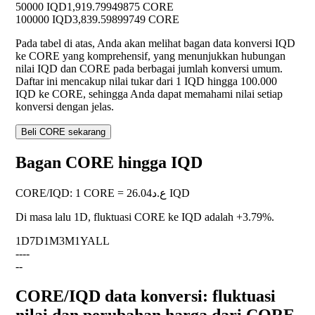
50000 IQD
1,919.79949875 CORE
100000 IQD
3,839.59899749 CORE
Pada tabel di atas, Anda akan melihat bagan data konversi IQD
ke CORE yang komprehensif, yang menunjukkan hubungan
nilai IQD dan CORE pada berbagai jumlah konversi umum.
Daftar ini mencakup nilai tukar dari 1 IQD hingga 100.000
IQD ke CORE, sehingga Anda dapat memahami nilai setiap
konversi dengan jelas.
Beli CORE sekarang
Bagan CORE hingga IQD
CORE
/
IQD
:
1 CORE = ع.د26.04 IQD
Di masa lalu 1D, fluktuasi CORE ke IQD adalah
+3.79%
.
1D
7D
1M
3M
1Y
ALL
--
--
--
CORE/IQD data konversi: fluktuasi