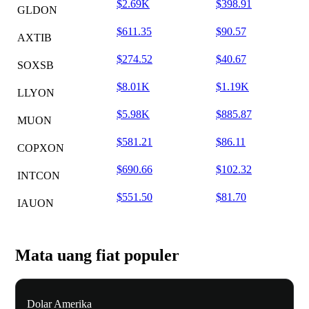
$2.69K
$398.91
GLDON
$611.35
$90.57
AXTIB
$274.52
$40.67
SOXSB
$8.01K
$1.19K
LLYON
$5.98K
$885.87
MUON
$581.21
$86.11
COPXON
$690.66
$102.32
INTCON
$551.50
$81.70
IAUON
Mata uang fiat populer
Dolar Amerika