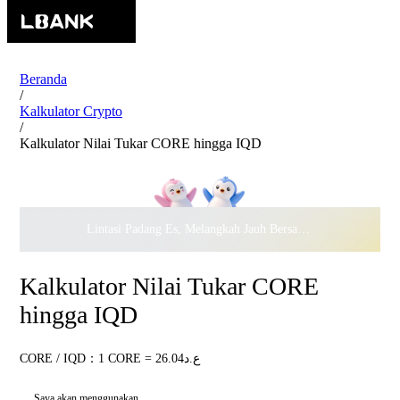
Beranda
/
Kalkulator Crypto
/
Kalkulator Nilai Tukar CORE hingga IQD
Lintasi Padang Es, Melangkah Jauh Bersama · Rayakan
$500.
Kalkulator Nilai Tukar CORE
hingga IQD
CORE / IQD：1 CORE = ع.د26.04
Saya akan menggunakan