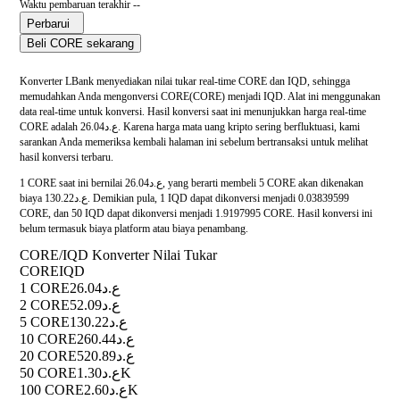
Waktu pembaruan terakhir --
Perbarui
Beli CORE sekarang
Konverter LBank menyediakan nilai tukar real-time CORE dan IQD, sehingga
memudahkan Anda mengonversi CORE(CORE) menjadi IQD. Alat ini menggunakan
data real-time untuk konversi. Hasil konversi saat ini menunjukkan harga real-time
CORE adalah ع.د26.04. Karena harga mata uang kripto sering berfluktuasi, kami
sarankan Anda memeriksa kembali halaman ini sebelum bertransaksi untuk melihat
hasil konversi terbaru.
1 CORE saat ini bernilai ع.د26.04, yang berarti membeli 5 CORE akan dikenakan
biaya ع.د130.22. Demikian pula, 1 IQD dapat dikonversi menjadi 0.03839599
CORE, dan 50 IQD dapat dikonversi menjadi 1.9197995 CORE. Hasil konversi ini
belum termasuk biaya platform atau biaya penambang.
CORE/IQD Konverter Nilai Tukar
CORE
IQD
1 CORE
ع.د26.04
2 CORE
ع.د52.09
5 CORE
ع.د130.22
10 CORE
ع.د260.44
20 CORE
ع.د520.89
50 CORE
ع.د1.30K
100 CORE
ع.د2.60K