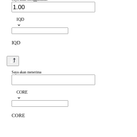
IQD
IQD
Saya akan menerima
CORE
CORE