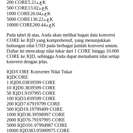
200 CORE
ع.د5.21K
500 CORE
ع.د13.02K
1000 CORE
ع.د26.04K
5000 CORE
ع.د130.22K
10000 CORE
ع.د260.44K
Pada tabel di atas, Anda akan melihat bagan data konversi
CORE ke IQD yang komprehensif, yang menunjukkan
hubungan nilai USD pada berbagai jumlah konversi umum.
Daftar ini mencakup nilai tukar dari 1 CORE hingga 10.000
CORE ke IQD, sehingga Anda dapat memahami nilai setiap
konversi dengan jelas.
IQD/CORE Konverter Nilai Tukar
IQD
CORE
1 IQD
0.03839599 CORE
10 IQD
0.3839599 CORE
50 IQD
1.9197995 CORE
100 IQD
3.839599 CORE
200 IQD
7.67919799 CORE
500 IQD
19.19799499 CORE
1000 IQD
38.39598997 CORE
2000 IQD
76.79197995 CORE
5000 IQD
191.97994987 CORE
10000 IQD
383.95989975 CORE