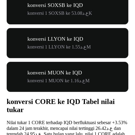
konversi SOXSB ke IQD
konversi 1 SOXSB ke ع.د53.08K
konversi LLYON ke IQD
konversi 1 LLYON ke ع.د1.55M
konversi MUON ke IQD
konversi 1 MUON ke ع.د1.16M
konversi CORE ke IQD Tabel nilai
tukar
Nilai tukar 1 CORE terhadap IQD berfluktuasi sebesar
+3.53%
dalam 24 jam terakhir, mencapai nilai tertinggi ع.د26.42 dan
terendah ع.د24.95. Satu bulan yang lalu, nilai 1 CORE adalah