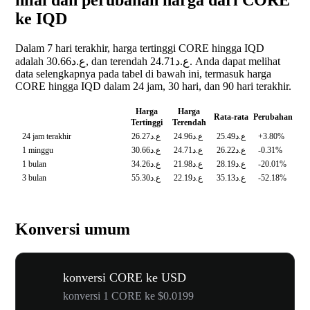
nilai dan perubahan harga dari CORE
ke IQD
Dalam 7 hari terakhir, harga tertinggi CORE hingga IQD
adalah ع.د30.66, dan terendah ع.د24.71. Anda dapat melihat
data selengkapnya pada tabel di bawah ini, termasuk harga
CORE hingga IQD dalam 24 jam, 30 hari, dan 90 hari terakhir.
Harga
Harga
Rata-rata
Perubahan
Tertinggi
Terendah
24 jam terakhir
ع.د26.27
ع.د24.96
ع.د25.49
+3.80%
1 minggu
ع.د30.66
ع.د24.71
ع.د26.22
-0.31%
1 bulan
ع.د34.26
ع.د21.98
ع.د28.19
-20.01%
3 bulan
ع.د55.30
ع.د22.19
ع.د35.13
-52.18%
Konversi umum
konversi CORE ke USD
konversi 1 CORE ke $0.0199