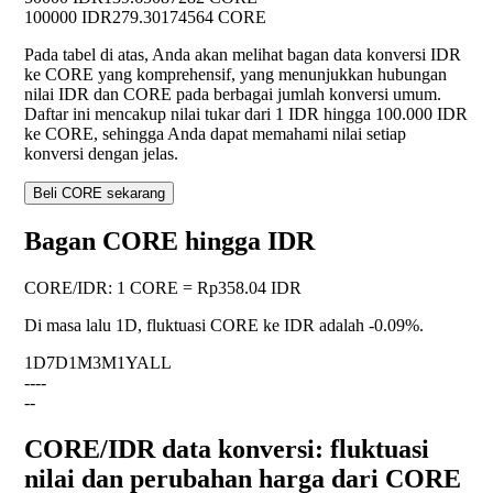
100000 IDR
279.30174564 CORE
Pada tabel di atas, Anda akan melihat bagan data konversi IDR
ke CORE yang komprehensif, yang menunjukkan hubungan
nilai IDR dan CORE pada berbagai jumlah konversi umum.
Daftar ini mencakup nilai tukar dari 1 IDR hingga 100.000 IDR
ke CORE, sehingga Anda dapat memahami nilai setiap
konversi dengan jelas.
Beli CORE sekarang
Bagan CORE hingga IDR
CORE
/
IDR
:
1 CORE = Rp358.04 IDR
Di masa lalu 1D, fluktuasi CORE ke IDR adalah
-0.09%
.
1D
7D
1M
3M
1Y
ALL
--
--
--
CORE/IDR data konversi: fluktuasi
nilai dan perubahan harga dari CORE