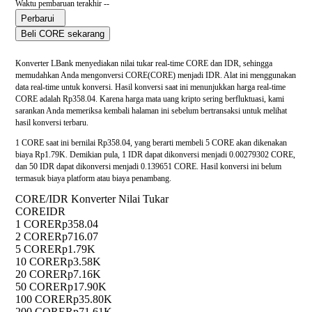
Waktu pembaruan terakhir --
Perbarui
Beli CORE sekarang
Konverter LBank menyediakan nilai tukar real-time CORE dan IDR, sehingga
memudahkan Anda mengonversi CORE(CORE) menjadi IDR. Alat ini menggunakan
data real-time untuk konversi. Hasil konversi saat ini menunjukkan harga real-time
CORE adalah Rp358.04. Karena harga mata uang kripto sering berfluktuasi, kami
sarankan Anda memeriksa kembali halaman ini sebelum bertransaksi untuk melihat
hasil konversi terbaru.
1 CORE saat ini bernilai Rp358.04, yang berarti membeli 5 CORE akan dikenakan
biaya Rp1.79K. Demikian pula, 1 IDR dapat dikonversi menjadi 0.00279302 CORE,
dan 50 IDR dapat dikonversi menjadi 0.139651 CORE. Hasil konversi ini belum
termasuk biaya platform atau biaya penambang.
CORE/IDR Konverter Nilai Tukar
CORE
IDR
1 CORE
Rp358.04
2 CORE
Rp716.07
5 CORE
Rp1.79K
10 CORE
Rp3.58K
20 CORE
Rp7.16K
50 CORE
Rp17.90K
100 CORE
Rp35.80K
200 CORE
Rp71.61K