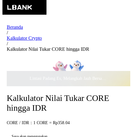
Beranda
/
Kalkulator Crypto
/
Kalkulator Nilai Tukar CORE hingga IDR
Lintasi Padang Es, Melangkah Jauh Bersama · Rayakan
$500.
Kalkulator Nilai Tukar CORE
hingga IDR
CORE / IDR：1 CORE = Rp358.04
Saya akan menggunakan