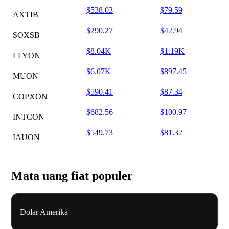
$538.03
$79.59
AXTIB
$290.27
$42.94
SOXSB
$8.04K
$1.19K
LLYON
$6.07K
$897.45
MUON
$590.41
$87.34
COPXON
$682.56
$100.97
INTCON
$549.73
$81.32
IAUON
Mata uang fiat populer
Dolar Amerika