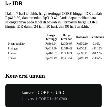
ke IDR
Dalam 7 hari terakhir, harga tertinggi CORE hingga IDR adalah
Rp419.39, dan terendah Rp319.42. Anda dapat melihat data
selengkapnya pada tabel di bawah ini, termasuk harga CORE
hingga IDR dalam 24 jam, 30 hari, dan 90 hari terakhir.
Harga
Harga
Rata-rata
Perubahan
Tertinggi
Terendah
24 jam terakhir
Rp364.64
Rp356.07
Rp359.10
-0.10%
1 minggu
Rp419.39
Rp319.42
Rp356.11
+11.19%
1 bulan
Rp468.57
Rp300.71
Rp390.41
-18.25%
3 bulan
Rp795.49
Rp303.54
Rp490.19
-53.67%
Konversi umum
konversi CORE ke USD
konversi 1 CORE ke $0.0200