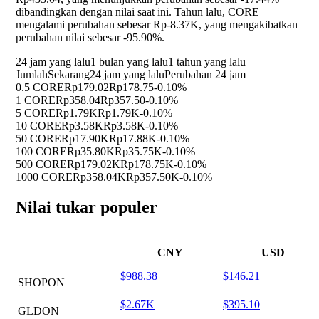
dibandingkan dengan nilai saat ini. Tahun lalu, CORE
mengalami perubahan sebesar Rp-8.37K, yang mengakibatkan
perubahan nilai sebesar
-95.90%
.
24 jam yang lalu
1 bulan yang lalu
1 tahun yang lalu
Jumlah
Sekarang
24 jam yang lalu
Perubahan 24 jam
0.5 CORE
Rp179.02
Rp178.75
-0.10%
1 CORE
Rp358.04
Rp357.50
-0.10%
5 CORE
Rp1.79K
Rp1.79K
-0.10%
10 CORE
Rp3.58K
Rp3.58K
-0.10%
50 CORE
Rp17.90K
Rp17.88K
-0.10%
100 CORE
Rp35.80K
Rp35.75K
-0.10%
500 CORE
Rp179.02K
Rp178.75K
-0.10%
1000 CORE
Rp358.04K
Rp357.50K
-0.10%
Nilai tukar populer
CNY
USD
$988.38
$146.21
SHOPON
$2.67K
$395.10
GLDON