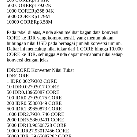
500 CORE
Rp179.02K
1000 CORE
Rp358.04K
5000 CORE
Rp1.79M
10000 CORE
Rp3.58M
Pada tabel di atas, Anda akan melihat bagan data konversi
CORE ke IDR yang komprehensif, yang menunjukkan
hubungan nilai USD pada berbagai jumlah konversi umum.
Daftar ini mencakup nilai tukar dari 1 CORE hingga 10.000
CORE ke IDR, sehingga Anda dapat memahami nilai setiap
konversi dengan jelas.
IDR/CORE Konverter Nilai Tukar
IDR
CORE
1 IDR
0.00279302 CORE
10 IDR
0.02793017 CORE
50 IDR
0.13965087 CORE
100 IDR
0.27930175 CORE
200 IDR
0.55860349 CORE
500 IDR
1.39650873 CORE
1000 IDR
2.79301746 CORE
2000 IDR
5.58603491 CORE
5000 IDR
13.96508728 CORE
10000 IDR
27.93017456 CORE
50000 IDR
139.65087282 CORE