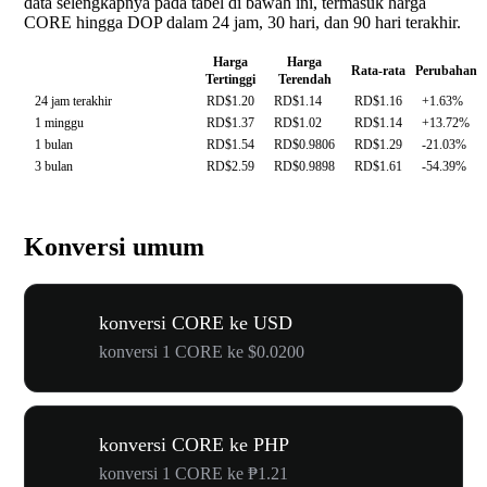
data selengkapnya pada tabel di bawah ini, termasuk harga
CORE hingga DOP dalam 24 jam, 30 hari, dan 90 hari terakhir.
Harga
Harga
Rata-rata
Perubahan
Tertinggi
Terendah
24 jam terakhir
RD$1.20
RD$1.14
RD$1.16
+1.63%
1 minggu
RD$1.37
RD$1.02
RD$1.14
+13.72%
1 bulan
RD$1.54
RD$0.9806
RD$1.29
-21.03%
3 bulan
RD$2.59
RD$0.9898
RD$1.61
-54.39%
Konversi umum
konversi CORE ke USD
konversi 1 CORE ke $0.0200
konversi CORE ke PHP
konversi 1 CORE ke ₱1.21