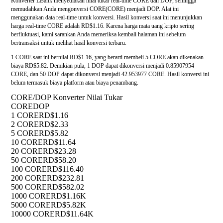
Konverter LBank menyediakan nilai tukar real-time CORE dan DOP, sehingga
memudahkan Anda mengonversi CORE(CORE) menjadi DOP. Alat ini
menggunakan data real-time untuk konversi. Hasil konversi saat ini menunjukkan
harga real-time CORE adalah RD$1.16. Karena harga mata uang kripto sering
berfluktuasi, kami sarankan Anda memeriksa kembali halaman ini sebelum
bertransaksi untuk melihat hasil konversi terbaru.
1 CORE saat ini bernilai RD$1.16, yang berarti membeli 5 CORE akan dikenakan
biaya RD$5.82. Demikian pula, 1 DOP dapat dikonversi menjadi 0.85907954
CORE, dan 50 DOP dapat dikonversi menjadi 42.953977 CORE. Hasil konversi ini
belum termasuk biaya platform atau biaya penambang.
CORE/DOP Konverter Nilai Tukar
CORE
DOP
1 CORE
RD$1.16
2 CORE
RD$2.33
5 CORE
RD$5.82
10 CORE
RD$11.64
20 CORE
RD$23.28
50 CORE
RD$58.20
100 CORE
RD$116.40
200 CORE
RD$232.81
500 CORE
RD$582.02
1000 CORE
RD$1.16K
5000 CORE
RD$5.82K
10000 CORE
RD$11.64K