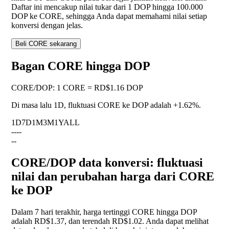
Daftar ini mencakup nilai tukar dari 1 DOP hingga 100.000
DOP ke CORE, sehingga Anda dapat memahami nilai setiap
konversi dengan jelas.
Beli CORE sekarang
Bagan CORE hingga DOP
CORE
/
DOP
:
1 CORE = RD$1.16 DOP
Di masa lalu 1D, fluktuasi CORE ke DOP adalah
+1.62%
.
1D
7D
1M
3M
1Y
ALL
--
--
--
CORE/DOP data konversi: fluktuasi
nilai dan perubahan harga dari CORE
ke DOP
Dalam 7 hari terakhir, harga tertinggi CORE hingga DOP
adalah RD$1.37, dan terendah RD$1.02. Anda dapat melihat