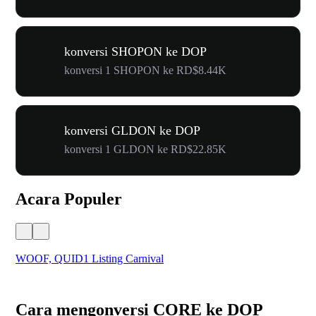
konversi SHOPON ke DOP
konversi 1 SHOPON ke RD$8.44K
konversi GLDON ke DOP
konversi 1 GLDON ke RD$22.85K
Acara Populer
WOOF, QUID1 Listing Carnival
You
Cara mengonversi CORE ke DOP