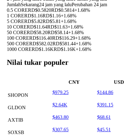
Jumlah
Sekarang
24 jam yang lalu
Perubahan 24 jam
0.5 CORE
RD$0.5820
RD$0.5814
+1.68%
1 CORE
RD$1.16
RD$1.16
+1.68%
5 CORE
RD$5.82
RD$5.81
+1.68%
10 CORE
RD$11.64
RD$11.63
+1.68%
50 CORE
RD$58.20
RD$58.14
+1.68%
100 CORE
RD$116.40
RD$116.29
+1.68%
500 CORE
RD$582.02
RD$581.44
+1.68%
1000 CORE
RD$1.16K
RD$1.16K
+1.68%
Nilai tukar populer
CNY
USD
$979.25
$144.86
SHOPON
$2.64K
$391.15
GLDON
$463.80
$68.61
AXTIB
$307.65
$45.51
SOXSB