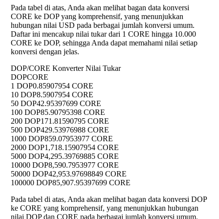
Pada tabel di atas, Anda akan melihat bagan data konversi
CORE ke DOP yang komprehensif, yang menunjukkan
hubungan nilai USD pada berbagai jumlah konversi umum.
Daftar ini mencakup nilai tukar dari 1 CORE hingga 10.000
CORE ke DOP, sehingga Anda dapat memahami nilai setiap
konversi dengan jelas.
DOP/CORE Konverter Nilai Tukar
DOP
CORE
1 DOP
0.85907954 CORE
10 DOP
8.5907954 CORE
50 DOP
42.95397699 CORE
100 DOP
85.90795398 CORE
200 DOP
171.81590795 CORE
500 DOP
429.53976988 CORE
1000 DOP
859.07953977 CORE
2000 DOP
1,718.15907954 CORE
5000 DOP
4,295.39769885 CORE
10000 DOP
8,590.7953977 CORE
50000 DOP
42,953.97698849 CORE
100000 DOP
85,907.95397699 CORE
Pada tabel di atas, Anda akan melihat bagan data konversi DOP
ke CORE yang komprehensif, yang menunjukkan hubungan
nilai DOP dan CORE pada berbagai jumlah konversi umum.