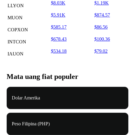
$8.03K
$1.19K
LLYON
$5.91K
$874.57
MUON
$585.17
$86.56
COPXON
$678.43
$100.36
INTCON
$534.18
$79.02
IAUON
Mata uang fiat populer
Dolar Amerika
Peso Filipina (PHP)