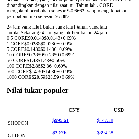
dibandingkan dengan nilai saat ini. Tahun lalu, CORE
mengalami perubahan sebesar $-0.6662, yang mengakibatkan
perubahan nilai sebesar
-95.88%
.
24 jam yang lalu
1 bulan yang lalu
1 tahun yang lalu
Jumlah
Sekarang
24 jam yang lalu
Perubahan 24 jam
0.5 CORE
$0.0143
$0.0143
+0.69%
1 CORE
$0.0286
$0.0286
+0.69%
5 CORE
$0.1430
$0.1430
+0.69%
10 CORE
$0.2859
$0.2859
+0.69%
50 CORE
$1.43
$1.43
+0.69%
100 CORE
$2.86
$2.86
+0.69%
500 CORE
$14.30
$14.30
+0.69%
1000 CORE
$28.59
$28.59
+0.69%
Nilai tukar populer
CNY
USD
$995.61
$147.28
SHOPON
$2.67K
$394.58
GLDON