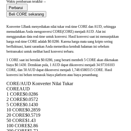
Waktu pembaruan terakhir --
Perbarui
Beli CORE sekarang
Konverter LBank menyediakan nilai tukar real-time CORE dan AUD, sehingga
memudahkan Anda mengonversi CORE(CORE) menjadi AUD. Alat ini
menggunakan data real-time untuk konversi. Hasil konversi saat ini menunjukkan
harga real-time CORE adalah $0.0286. Karena harga mata uang kripto sering
berfluktuasi, kami sarankan Anda memeriksa kembali halaman ini sebelum
bertransaksi untuk melihat hasil konversi terbaru.
1 CORE saat ini bernilai $0.0286, yang berarti membeli 5 CORE akan dikenakan
biaya $0.1430. Demikian pula, 1 AUD dapat dikonversi menjadi 34.97316103
CORE, dan 50 AUD dapat dikonversi menjadi 1,748.6580515 CORE. Hasil
konversi ini belum termasuk biaya platform atau biaya penambang.
CORE/AUD Konverter Nilai Tukar
CORE
AUD
1 CORE
$0.0286
2 CORE
$0.0572
5 CORE
$0.1430
10 CORE
$0.2859
20 CORE
$0.5719
50 CORE
$1.43
100 CORE
$2.86
200 CORE
$5.72