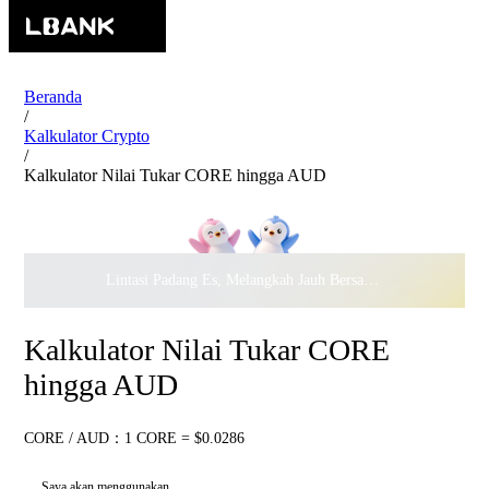
Beranda
/
Kalkulator Crypto
/
Kalkulator Nilai Tukar CORE hingga AUD
Lintasi Padang Es, Melangkah Jauh Bersama · Rayakan
$500.
Kalkulator Nilai Tukar CORE
hingga AUD
CORE / AUD：1 CORE = $0.0286
Saya akan menggunakan