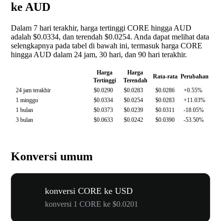
ke AUD
Dalam 7 hari terakhir, harga tertinggi CORE hingga AUD
adalah $0.0334, dan terendah $0.0254. Anda dapat melihat data
selengkapnya pada tabel di bawah ini, termasuk harga CORE
hingga AUD dalam 24 jam, 30 hari, dan 90 hari terakhir.
Harga
Harga
Rata-rata
Perubahan
Tertinggi
Terendah
24 jam terakhir
$0.0290
$0.0283
$0.0286
+0.55%
1 minggu
$0.0334
$0.0254
$0.0283
+11.03%
1 bulan
$0.0373
$0.0239
$0.0311
-18.05%
3 bulan
$0.0633
$0.0242
$0.0390
-53.50%
Konversi umum
konversi CORE ke USD
konversi 1 CORE ke $0.0201