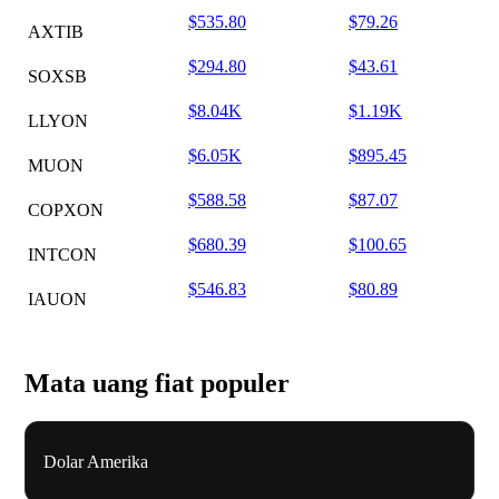
$535.80
$79.26
AXTIB
$294.80
$43.61
SOXSB
$8.04K
$1.19K
LLYON
$6.05K
$895.45
MUON
$588.58
$87.07
COPXON
$680.39
$100.65
INTCON
$546.83
$80.89
IAUON
Mata uang fiat populer
Dolar Amerika