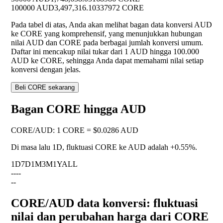
100000 AUD
3,497,316.10337972 CORE
Pada tabel di atas, Anda akan melihat bagan data konversi AUD
ke CORE yang komprehensif, yang menunjukkan hubungan
nilai AUD dan CORE pada berbagai jumlah konversi umum.
Daftar ini mencakup nilai tukar dari 1 AUD hingga 100.000
AUD ke CORE, sehingga Anda dapat memahami nilai setiap
konversi dengan jelas.
Beli CORE sekarang
Bagan CORE hingga AUD
CORE
/
AUD
:
1 CORE = $0.0286 AUD
Di masa lalu 1D, fluktuasi CORE ke AUD adalah
+0.55%
.
1D
7D
1M
3M
1Y
ALL
--
--
--
CORE/AUD data konversi: fluktuasi
nilai dan perubahan harga dari CORE