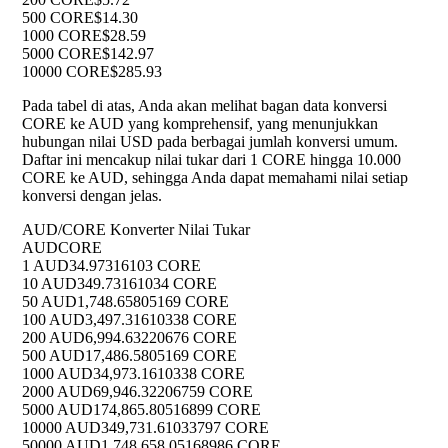
500 CORE
$14.30
1000 CORE
$28.59
5000 CORE
$142.97
10000 CORE
$285.93
Pada tabel di atas, Anda akan melihat bagan data konversi
CORE ke AUD yang komprehensif, yang menunjukkan
hubungan nilai USD pada berbagai jumlah konversi umum.
Daftar ini mencakup nilai tukar dari 1 CORE hingga 10.000
CORE ke AUD, sehingga Anda dapat memahami nilai setiap
konversi dengan jelas.
AUD/CORE Konverter Nilai Tukar
AUD
CORE
1 AUD
34.97316103 CORE
10 AUD
349.73161034 CORE
50 AUD
1,748.65805169 CORE
100 AUD
3,497.31610338 CORE
200 AUD
6,994.63220676 CORE
500 AUD
17,486.5805169 CORE
1000 AUD
34,973.1610338 CORE
2000 AUD
69,946.32206759 CORE
5000 AUD
174,865.80516899 CORE
10000 AUD
349,731.61033797 CORE
50000 AUD
1,748,658.05168986 CORE