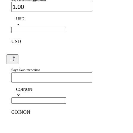
USD
USD
Saya akan menerima
COINON
COINON