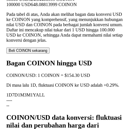
100000 USD
648.08813999 COINON
Pada tabel di atas, Anda akan melihat bagan data konversi USD
ke COINON yang komprehensif, yang menunjukkan hubungan
nilai USD dan COINON pada berbagai jumlah konversi umum.
Daftar ini mencakup nilai tukar dari 1 USD hingga 100.000
USD ke COINON, sehingga Anda dapat memahami nilai setiap
konversi dengan jelas.
Beli COINON sekarang
Bagan COINON hingga USD
COINON
/
USD
:
1 COINON = $154.30 USD
Di masa lalu 1D, fluktuasi COINON ke USD adalah
+0.29%
.
1D
7D
1M
3M
1Y
ALL
--
--
--
COINON/USD data konversi: fluktuasi
nilai dan perubahan harga dari