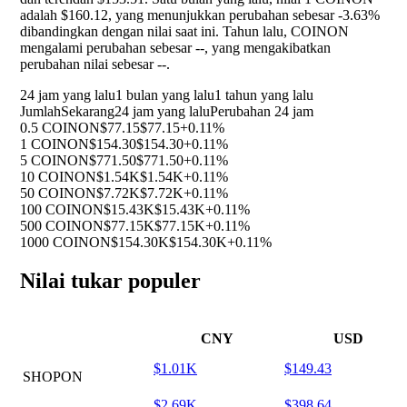
adalah $160.12, yang menunjukkan perubahan sebesar
-3.63%
dibandingkan dengan nilai saat ini. Tahun lalu, COINON
mengalami perubahan sebesar
--
, yang mengakibatkan
perubahan nilai sebesar
--
.
24 jam yang lalu
1 bulan yang lalu
1 tahun yang lalu
Jumlah
Sekarang
24 jam yang lalu
Perubahan 24 jam
0.5 COINON
$77.15
$77.15
+0.11%
1 COINON
$154.30
$154.30
+0.11%
5 COINON
$771.50
$771.50
+0.11%
10 COINON
$1.54K
$1.54K
+0.11%
50 COINON
$7.72K
$7.72K
+0.11%
100 COINON
$15.43K
$15.43K
+0.11%
500 COINON
$77.15K
$77.15K
+0.11%
1000 COINON
$154.30K
$154.30K
+0.11%
Nilai tukar populer
CNY
USD
$1.01K
$149.43
SHOPON
$2.69K
$398.64