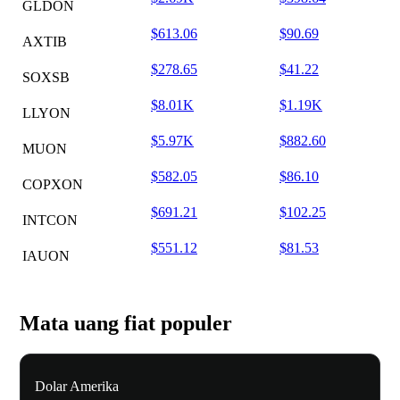
GLDON
$613.06
$90.69
AXTIB
$278.65
$41.22
SOXSB
$8.01K
$1.19K
LLYON
$5.97K
$882.60
MUON
$582.05
$86.10
COPXON
$691.21
$102.25
INTCON
$551.12
$81.53
IAUON
Mata uang fiat populer
Dolar Amerika