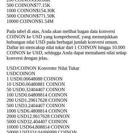
500 COINON
$77.15K
1000 COINON
$154.30K
5000 COINON
$771.50K
10000 COINON
$1.54M
Pada tabel di atas, Anda akan melihat bagan data konversi
COINON ke USD yang komprehensif, yang menunjukkan
hubungan nilai USD pada berbagai jumlah konversi umum.
Daftar ini mencakup nilai tukar dari 1 COINON hingga 10.000
COINON ke USD, sehingga Anda dapat memahami nilai setiap
konversi dengan jelas.
USD/COINON Konverter Nilai Tukar
USD
COINON
1 USD
0.00648088 COINON
10 USD
0.06480881 COINON
50 USD
0.32404407 COINON
100 USD
0.64808814 COINON
200 USD
1.29617628 COINON
500 USD
3.2404407 COINON
1000 USD
6.4808814 COINON
2000 USD
12.9617628 COINON
5000 USD
32.404407 COINON
10000 USD
64.808814 COINON
50000 USD
324.04406999 COINON