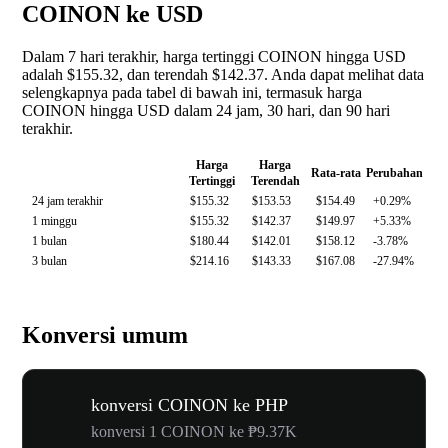
COINON ke USD
Dalam 7 hari terakhir, harga tertinggi COINON hingga USD
adalah $155.32, dan terendah $142.37. Anda dapat melihat data
selengkapnya pada tabel di bawah ini, termasuk harga
COINON hingga USD dalam 24 jam, 30 hari, dan 90 hari
terakhir.
Harga
Harga
Rata-rata
Perubahan
Tertinggi
Terendah
24 jam terakhir
$155.32
$153.53
$154.49
+0.29%
1 minggu
$155.32
$142.37
$149.97
+5.33%
1 bulan
$180.44
$142.01
$158.12
-3.78%
3 bulan
$214.16
$143.33
$167.08
-27.94%
Konversi umum
konversi COINON ke PHP
konversi 1 COINON ke ₱9.37K