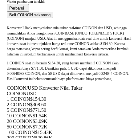
Waktu pembaruan terakhir --
Perbarui
Beli COINON sekarang
Konverter LBank menyediakan nilai tukar real-time COINON dan USD, sehingga
memudahkan Anda mengonversi COINBASE (ONDO TOKENIZED STOCK)
(COINON) menjadi USD. Alat ini menggunakan data real-time untuk konversi. Hasil
konversi saat ini menunjukkan harga real-time COINON adalah $154.30. Karena
harga mata uang kripto sering berfluktuasi, kami sarankan Anda memeriksa kembali
halaman ini sebelum bertransaksi untuk melihat hasil konversi terbaru.
1 COINON saat ini bernilai $154.30, yang berarti membeli 5 COINON akan
dikenakan biaya $771.50. Demikian pula, 1 USD dapat dikonversi menjadi
0.00648088 COINON, dan 50 USD dapat dikonversi menjadi 0.324044 COINON.
Hasil konversi ini belum termasuk biaya platform atau biaya penambang.
COINON/USD Konverter Nilai Tukar
COINON
USD
1 COINON
$154.30
2 COINON
$308.60
5 COINON
$771.50
10 COINON
$1.54K
20 COINON
$3.09K
50 COINON
$7.72K
100 COINON
$15.43K
200 COINON
$30.86K