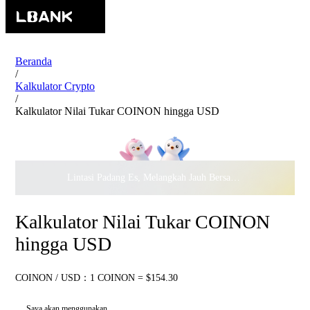
Beranda
/
Kalkulator Crypto
/
Kalkulator Nilai Tukar COINON hingga USD
Lintasi Padang Es, Melangkah Jauh Bersama · Rayakan
$500.
Kalkulator Nilai Tukar COINON
hingga USD
COINON / USD：1 COINON = $154.30
Saya akan menggunakan