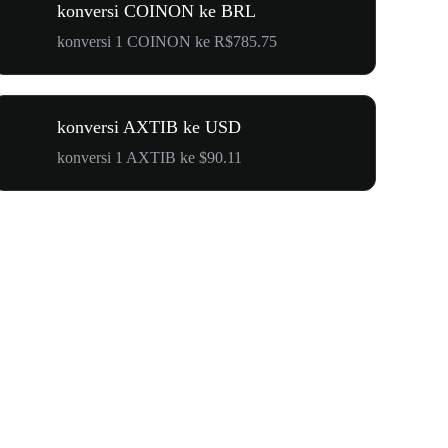
konversi COINON ke BRL
konversi 1 COINON ke R$785.75
konversi AXTIB ke USD
konversi 1 AXTIB ke $90.11
$500.000 u