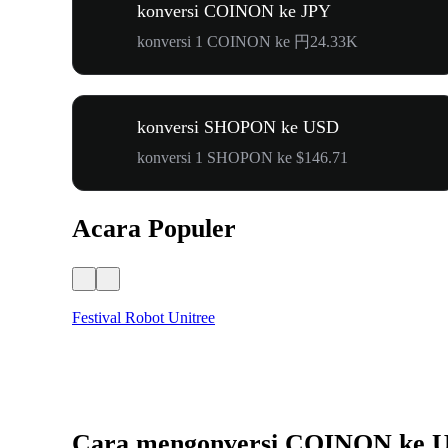
konversi COINON ke JPY
konversi 1 COINON ke 円24.33K
konversi SHOPON ke USD
konversi 1 SHOPON ke $146.71
Acara Populer
Festival Robot Unitree
Cara mengonversi COINON ke 