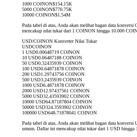
1000 COINON
$154.15K
5000 COINON
$770.75K
10000 COINON
$1.54M
Pada tabel di atas, Anda akan melihat bagan data konve
mencakup nilai tukar dari 1 COINON hingga 10.000 COINO
USD/COINON Konverter Nilai Tukar
USD
COINON
1 USD
0.00648719 COINON
10 USD
0.06487188 COINON
50 USD
0.32435939 COINON
100 USD
0.64871878 COINON
200 USD
1.29743756 COINON
500 USD
3.2435939 COINON
1000 USD
6.4871878 COINON
2000 USD
12.97437561 COINON
5000 USD
32.43593902 COINON
10000 USD
64.87187804 COINON
50000 USD
324.3593902 COINON
100000 USD
648.71878041 COINON
Pada tabel di atas, Anda akan melihat bagan data konv
umum. Daftar ini mencakup nilai tukar dari 1 USD hingga