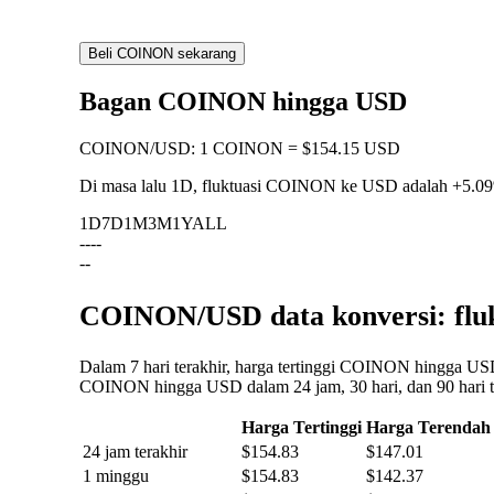
Beli COINON sekarang
Bagan COINON hingga USD
COINON
/
USD
:
1 COINON = $154.15 USD
Di masa lalu 1D, fluktuasi COINON ke USD adalah
+5.0
1D
7D
1M
3M
1Y
ALL
--
--
--
COINON/USD data konversi: fluk
Dalam 7 hari terakhir, harga tertinggi COINON hingga USD
COINON hingga USD dalam 24 jam, 30 hari, dan 90 hari te
Harga Tertinggi
Harga Terendah
24 jam terakhir
$154.83
$147.01
1 minggu
$154.83
$142.37