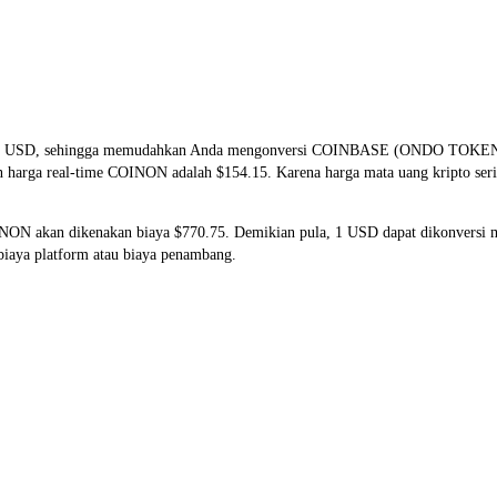
N dan USD, sehingga memudahkan Anda mengonversi COINBASE (ONDO TOK
kan harga real-time COINON adalah $154.15. Karena harga mata uang kripto se
OINON akan dikenakan biaya $770.75. Demikian pula, 1 USD dapat dikonvers
iaya platform atau biaya penambang.