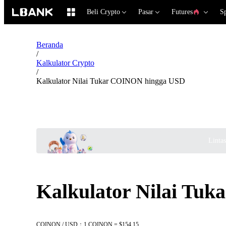
Beli Crypto
Pasar
Futures
S
Beranda
/
Kalkulator Crypto
/
Kalkulator Nilai Tukar COINON hingga USD
Linta
Kalkulator Nilai Tu
COINON / USD：1 COINON = $154.15