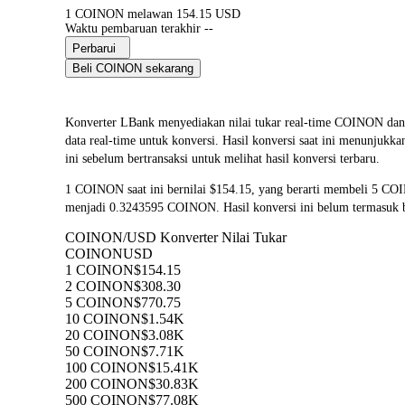
1 COINON melawan 154.15 USD
Waktu pembaruan terakhir --
Perbarui
Beli COINON sekarang
Konverter LBank menyediakan nilai tukar real-time COINO
data real-time untuk konversi. Hasil konversi saat ini menunjuk
ini sebelum bertransaksi untuk melihat hasil konversi terbaru.
1 COINON saat ini bernilai $154.15, yang berarti membeli 5 C
menjadi 0.3243595 COINON. Hasil konversi ini belum termasuk b
COINON/USD Konverter Nilai Tukar
COINON
USD
1 COINON
$154.15
2 COINON
$308.30
5 COINON
$770.75
10 COINON
$1.54K
20 COINON
$3.08K
50 COINON
$7.71K
100 COINON
$15.41K
200 COINON
$30.83K
500 COINON
$77.08K