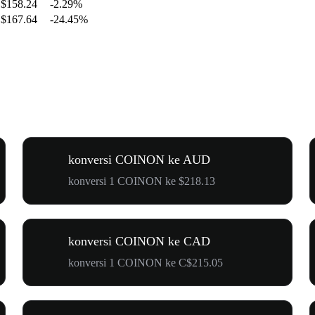
$158.24
-2.29%
$167.64
-24.45%
konversi COINON ke AUD
konversi 1 COINON ke $218.13
konversi COINON ke CAD
konversi 1 COINON ke C$215.05