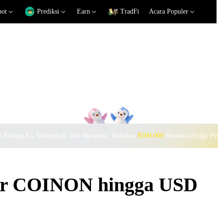
pot
Prediksi
Earn
TradFi
Acara Populer
si Padang Es, Melangkah Jauh Bersama · Rayakan
$500.000
Bersama Pudgy Pe
kar COINON hingga USD