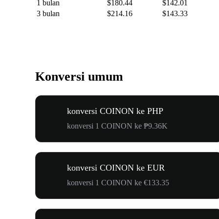
1 bulan
$180.44
$142.01
3 bulan
$214.16
$143.33
Konversi umum
konversi COINON ke PHP
konversi 1 COINON ke ₱9.36K
konversi COINON ke EUR
konversi 1 COINON ke €133.35