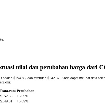
9%
.
tuasi nilai dan perubahan harga dari
 adalah $154.83, dan terendah $142.37. Anda dapat melihat data selen
rakhir.
Rata-rata
Perubahan
$152.88
+5.09%
$149.01
+5.09%