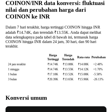
COINON/INR data konversi: fluktuasi
nilai dan perubahan harga dari
COINON ke INR
Dalam 7 hari terakhir, harga tertinggi COINON hingga INR
adalah ₹14.74K, dan terendah ₹13.55K. Anda dapat melihat
data selengkapnya pada tabel di bawah ini, termasuk harga
COINON hingga INR dalam 24 jam, 30 hari, dan 90 hari
terakhir.
Harga
Harga
Rata-rata
Perubahan
Tertinggi
Terendah
24 jam terakhir
₹14.74K
₹13.88K
₹14.08K
+2.48%
1 minggu
₹14.74K
₹13.55K
₹14.12K
+1.70%
1 bulan
₹17.18K
₹13.52K
₹15.08K
-5.58%
3 bulan
₹20.39K
₹13.65K
₹15.96K
-26.13%
Konversi umum