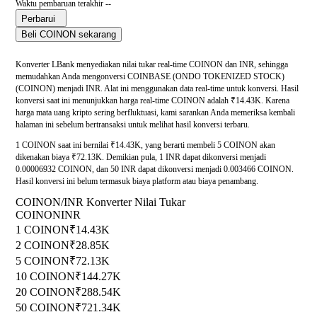
Waktu pembaruan terakhir --
Perbarui
Beli COINON sekarang
Konverter LBank menyediakan nilai tukar real-time COINON dan INR, sehingga
memudahkan Anda mengonversi COINBASE (ONDO TOKENIZED STOCK)
(COINON) menjadi INR. Alat ini menggunakan data real-time untuk konversi. Hasil
konversi saat ini menunjukkan harga real-time COINON adalah ₹14.43K. Karena
harga mata uang kripto sering berfluktuasi, kami sarankan Anda memeriksa kembali
halaman ini sebelum bertransaksi untuk melihat hasil konversi terbaru.
1 COINON saat ini bernilai ₹14.43K, yang berarti membeli 5 COINON akan
dikenakan biaya ₹72.13K. Demikian pula, 1 INR dapat dikonversi menjadi
0.00006932 COINON, dan 50 INR dapat dikonversi menjadi 0.003466 COINON.
Hasil konversi ini belum termasuk biaya platform atau biaya penambang.
COINON/INR Konverter Nilai Tukar
COINON
INR
1 COINON
₹14.43K
2 COINON
₹28.85K
5 COINON
₹72.13K
10 COINON
₹144.27K
20 COINON
₹288.54K
50 COINON
₹721.34K