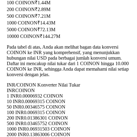
100 COINON
₹1.44M
200 COINON
₹2.89M
500 COINON
₹7.21M
1000 COINON
₹14.43M
5000 COINON
₹72.13M
10000 COINON
₹144.27M
Pada tabel di atas, Anda akan melihat bagan data konversi
COINON ke INR yang komprehensif, yang menunjukkan
hubungan nilai USD pada berbagai jumlah konversi umum.
Daftar ini mencakup nilai tukar dari 1 COINON hingga 10.000
COINON ke INR, sehingga Anda dapat memahami nilai setiap
konversi dengan jelas.
INR/COINON Konverter Nilai Tukar
INR
COINON
1 INR
0.00006932 COINON
10 INR
0.00069315 COINON
50 INR
0.00346575 COINON
100 INR
0.0069315 COINON
200 INR
0.01386301 COINON
500 INR
0.03465752 COINON
1000 INR
0.06931503 COINON
2000 INR
0.13863006 COINON