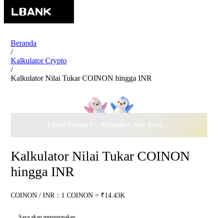
Beranda
/
Kalkulator Crypto
/
Kalkulator Nilai Tukar COINON hingga INR
Lintasi Padang Es, Melangkah Jauh Bersama · Rayakan
$500.
Kalkulator Nilai Tukar COINON
hingga INR
COINON / INR：1 COINON = ₹14.43K
Saya akan menggunakan