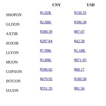
CNY
USD
$1.02K
$150.35
SHOPON
$2.68K
$396.38
GLDON
$588.59
$87.07
AXTIB
$287.84
$42.58
SOXSB
$7.99K
$1.18K
LLYON
$5.89K
$871.95
MUON
$596.02
$88.17
COPXON
$679.92
$100.58
INTCON
$551.35
$81.56
IAUON