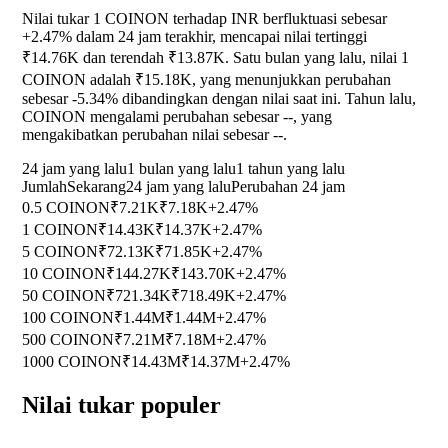
Nilai tukar 1 COINON terhadap INR berfluktuasi sebesar
+2.47%
dalam 24 jam terakhir, mencapai nilai tertinggi
₹14.76K dan terendah ₹13.87K. Satu bulan yang lalu, nilai 1
COINON adalah ₹15.18K, yang menunjukkan perubahan
sebesar
-5.34%
dibandingkan dengan nilai saat ini. Tahun lalu,
COINON mengalami perubahan sebesar
--
, yang
mengakibatkan perubahan nilai sebesar
--
.
24 jam yang lalu
1 bulan yang lalu
1 tahun yang lalu
Jumlah
Sekarang
24 jam yang lalu
Perubahan 24 jam
0.5 COINON
₹7.21K
₹7.18K
+2.47%
1 COINON
₹14.43K
₹14.37K
+2.47%
5 COINON
₹72.13K
₹71.85K
+2.47%
10 COINON
₹144.27K
₹143.70K
+2.47%
50 COINON
₹721.34K
₹718.49K
+2.47%
100 COINON
₹1.44M
₹1.44M
+2.47%
500 COINON
₹7.21M
₹7.18M
+2.47%
1000 COINON
₹14.43M
₹14.37M
+2.47%
Nilai tukar populer