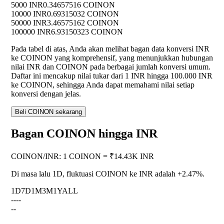
5000 INR
0.34657516 COINON
10000 INR
0.69315032 COINON
50000 INR
3.46575162 COINON
100000 INR
6.93150323 COINON
Pada tabel di atas, Anda akan melihat bagan data konversi INR
ke COINON yang komprehensif, yang menunjukkan hubungan
nilai INR dan COINON pada berbagai jumlah konversi umum.
Daftar ini mencakup nilai tukar dari 1 INR hingga 100.000 INR
ke COINON, sehingga Anda dapat memahami nilai setiap
konversi dengan jelas.
Beli COINON sekarang
Bagan COINON hingga INR
COINON
/
INR
:
1 COINON = ₹14.43K INR
Di masa lalu 1D, fluktuasi COINON ke INR adalah
+2.47%
.
1D
7D
1M
3M
1Y
ALL
--
--
--