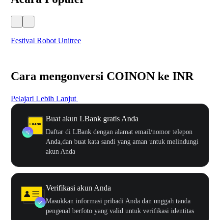
Festival Robot Unitree
$50
Cara mengonversi COINON ke INR
Pelajari Lebih Lanjut
Buat akun LBank gratis Anda
Daftar di LBank dengan alamat email/nomor telepon
Anda,dan buat kata sandi yang aman untuk melindungi
akun Anda
Verifikasi akun Anda
Masukkan informasi pribadi Anda dan unggah tanda
pengenal berfoto yang valid untuk verifikasi identitas