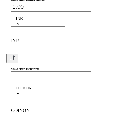
INR
INR
Saya akan menerima
COINON
COINON