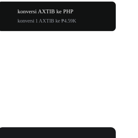
konversi AXTIB ke PHP
konversi 1 AXTIB ke ₱4.59K
Karnaval 