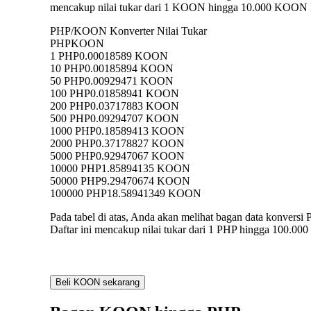
mencakup nilai tukar dari 1 KOON hingga 10.000 KOON ke
PHP/KOON Konverter Nilai Tukar
PHP
KOON
1 PHP
0.00018589 KOON
10 PHP
0.00185894 KOON
50 PHP
0.00929471 KOON
100 PHP
0.01858941 KOON
200 PHP
0.03717883 KOON
500 PHP
0.09294707 KOON
1000 PHP
0.18589413 KOON
2000 PHP
0.37178827 KOON
5000 PHP
0.92947067 KOON
10000 PHP
1.85894135 KOON
50000 PHP
9.29470674 KOON
100000 PHP
18.58941349 KOON
Pada tabel di atas, Anda akan melihat bagan data konv
Daftar ini mencakup nilai tukar dari 1 PHP hingga 100.00
Beli KOON sekarang