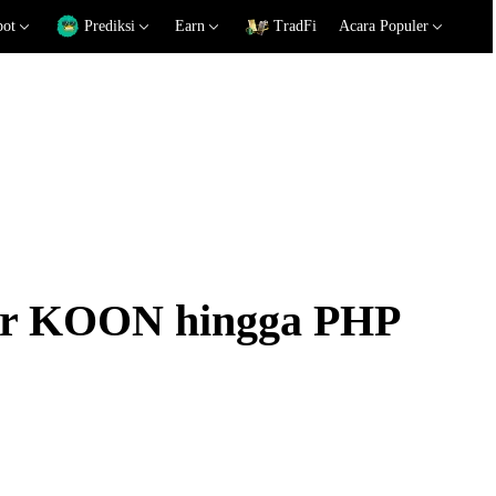
pot
Prediksi
Earn
TradFi
Acara Populer
kar KOON hingga PHP