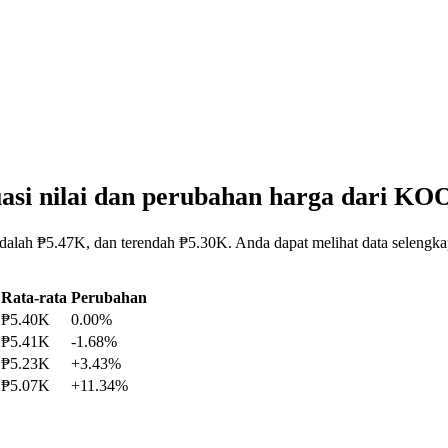
asi nilai dan perubahan harga dari K
adalah ₱5.47K, dan terendah ₱5.30K. Anda dapat melihat data selengk
Rata-rata
Perubahan
₱5.40K
0.00%
₱5.41K
-1.68%
₱5.23K
+3.43%
₱5.07K
+11.34%