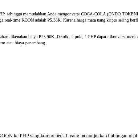
an PHP, sehingga memudahkan Anda mengonversi COCA-COLA (ONDO TOKEN
arga real-time KOON adalah ₱5.38K. Karena harga mata uang kripto sering ber
 akan dikenakan biaya ₱26.90K. Demikian pula, 1 PHP dapat dikonversi menj
orm atau biaya penambang.
si KOON ke PHP yang komprehensif, yang menunjukkan hubungan nilai