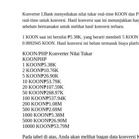
Konverter LBank menyediakan nilai tukar real-time KOON d
real-time untuk konversi. Hasil konversi saat ini menunjukkan h
sebelum bertransaksi untuk melihat hasil konversi terbaru.
1 KOON saat ini bernilai ₱5.38K, yang berarti membeli 5 KOON
0.0092945 KOON. Hasil konversi ini belum termasuk biaya platf
KOON/PHP Konverter Nilai Tukar
KOON
PHP
1 KOON
₱5.38K
2 KOON
₱10.76K
5 KOON
₱26.90K
10 KOON
₱53.79K
20 KOON
₱107.59K
50 KOON
₱268.97K
100 KOON
₱537.94K
200 KOON
₱1.08M
500 KOON
₱2.69M
1000 KOON
₱5.38M
5000 KOON
₱26.90M
10000 KOON
₱53.79M
Pada tabel di atas, Anda akan melihat bagan data konver