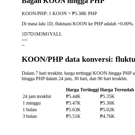
Bagan KOON hingga PHP
KOON
/
PHP
:
1 KOON = ₱5.38K PHP
Di masa lalu 1D, fluktuasi KOON ke PHP adalah
+0.00%
.
1D
7D
1M
3M
1Y
ALL
--
--
--
KOON/PHP data konversi: fluktu
Dalam 7 hari terakhir, harga tertinggi KOON hingga PHP 
hingga PHP dalam 24 jam, 30 hari, dan 90 hari terakhir.
Harga Tertinggi
Harga Terendah
24 jam terakhir
₱5.44K
₱5.35K
1 minggu
₱5.47K
₱5.30K
1 bulan
₱5.63K
₱5.02K
3 bulan
₱5.51K
₱4.76K