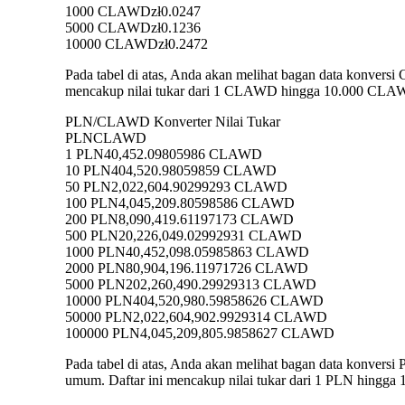
1000 CLAWD
zł0.0247
5000 CLAWD
zł0.1236
10000 CLAWD
zł0.2472
Pada tabel di atas, Anda akan melihat bagan data konve
mencakup nilai tukar dari 1 CLAWD hingga 10.000 CLAWD 
PLN/CLAWD Konverter Nilai Tukar
PLN
CLAWD
1 PLN
40,452.09805986 CLAWD
10 PLN
404,520.98059859 CLAWD
50 PLN
2,022,604.90299293 CLAWD
100 PLN
4,045,209.80598586 CLAWD
200 PLN
8,090,419.61197173 CLAWD
500 PLN
20,226,049.02992931 CLAWD
1000 PLN
40,452,098.05985863 CLAWD
2000 PLN
80,904,196.11971726 CLAWD
5000 PLN
202,260,490.29929313 CLAWD
10000 PLN
404,520,980.59858626 CLAWD
50000 PLN
2,022,604,902.9929314 CLAWD
100000 PLN
4,045,209,805.9858627 CLAWD
Pada tabel di atas, Anda akan melihat bagan data konv
umum. Daftar ini mencakup nilai tukar dari 1 PLN hingga