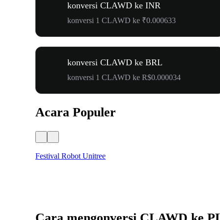
konversi CLAWD ke INR
konversi 1 CLAWD ke ₹0.000633
konversi CLAWD ke BRL
konversi 1 CLAWD ke R$0.000034
Acara Populer
Festival Robot Unitree
Cara mengonversi CLAWD ke P