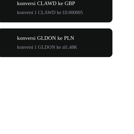
konversi CLAWD ke GBP
konversi 1 CLAWD ke £0.000005
konversi GLDON ke PLN
konversi 1 GLDON ke zł1.48K
$500.000 u