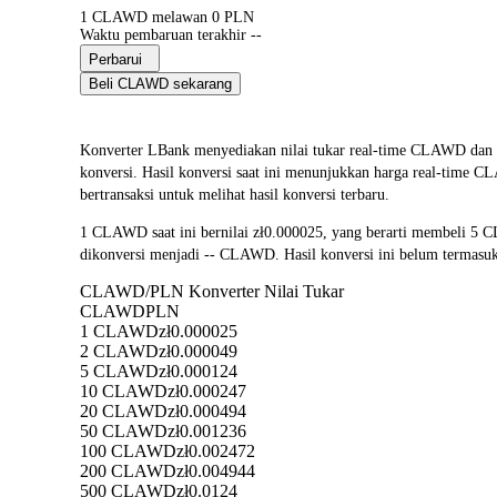
1 CLAWD melawan 0 PLN
Waktu pembaruan terakhir --
Perbarui
Beli CLAWD sekarang
Konverter LBank menyediakan nilai tukar real-time CLAWD d
konversi. Hasil konversi saat ini menunjukkan harga real-time 
bertransaksi untuk melihat hasil konversi terbaru.
1 CLAWD saat ini bernilai zł0.000025, yang berarti membeli 5
dikonversi menjadi -- CLAWD. Hasil konversi ini belum termasuk
CLAWD/PLN Konverter Nilai Tukar
CLAWD
PLN
1 CLAWD
zł0.000025
2 CLAWD
zł0.000049
5 CLAWD
zł0.000124
10 CLAWD
zł0.000247
20 CLAWD
zł0.000494
50 CLAWD
zł0.001236
100 CLAWD
zł0.002472
200 CLAWD
zł0.004944
500 CLAWD
zł0.0124