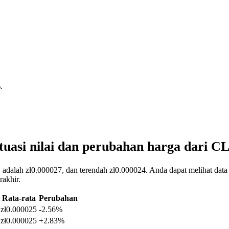
%
.
tuasi nilai dan perubahan harga dari
adalah zł0.000027, dan terendah zł0.000024. Anda dapat melihat data 
akhir.
Rata-rata
Perubahan
zł0.000025
-2.56%
zł0.000025
+2.83%