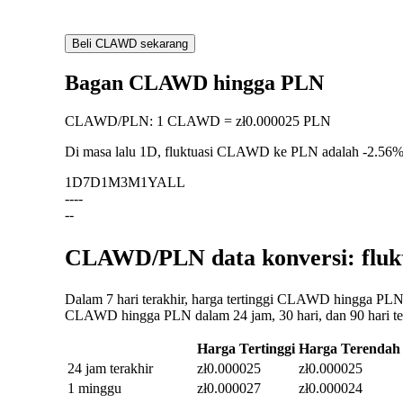
Beli CLAWD sekarang
Bagan CLAWD hingga PLN
CLAWD
/
PLN
:
1 CLAWD = zł0.000025 PLN
Di masa lalu 1D, fluktuasi CLAWD ke PLN adalah
-2.56
1D
7D
1M
3M
1Y
ALL
--
--
--
CLAWD/PLN data konversi: fluk
Dalam 7 hari terakhir, harga tertinggi CLAWD hingga PLN 
CLAWD hingga PLN dalam 24 jam, 30 hari, dan 90 hari ter
Harga Tertinggi
Harga Terendah
24 jam terakhir
zł0.000025
zł0.000025
1 minggu
zł0.000027
zł0.000024