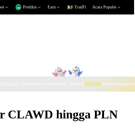
pot
Prediksi
Earn
TradFi
Acara Populer
si Padang Es, Melangkah Jauh Bersama · Rayakan
$500.000
Bersama Pudgy Pe
kar CLAWD hingga PLN