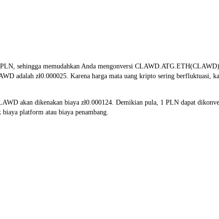
an PLN, sehingga memudahkan Anda mengonversi CLAWD.ATG.ETH(CLAWD) men
CLAWD adalah zł0.000025. Karena harga mata uang kripto sering berfluktuasi,
 CLAWD akan dikenakan biaya zł0.000124. Demikian pula, 1 PLN dapat diko
 biaya platform atau biaya penambang.