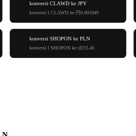
konversi CLAWD ke JPY
konversi 1 CLAWD ke 円0.001049
konversi SHOPON ke PLN
konversi 1 SHOPON ke zł555.46
LN