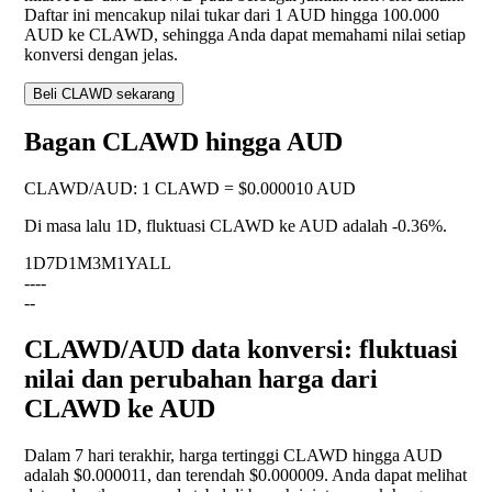
Daftar ini mencakup nilai tukar dari 1 AUD hingga 100.000
AUD ke CLAWD, sehingga Anda dapat memahami nilai setiap
konversi dengan jelas.
Beli CLAWD sekarang
Bagan CLAWD hingga AUD
CLAWD
/
AUD
:
1 CLAWD = $0.000010 AUD
Di masa lalu 1D, fluktuasi CLAWD ke AUD adalah
-0.36%
.
1D
7D
1M
3M
1Y
ALL
--
--
--
CLAWD/AUD data konversi: fluktuasi
nilai dan perubahan harga dari
CLAWD ke AUD
Dalam 7 hari terakhir, harga tertinggi CLAWD hingga AUD
adalah $0.000011, dan terendah $0.000009. Anda dapat melihat