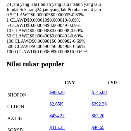
24 jam yang lalu
1 bulan yang lalu
1 tahun yang lalu
Jumlah
Sekarang
24 jam yang lalu
Perubahan 24 jam
0.5 CLAWD
$0.000005
$0.000005
-0.69%
1 CLAWD
$0.000010
$0.000010
-0.69%
5 CLAWD
$0.000049
$0.000049
-0.69%
10 CLAWD
$0.000098
$0.000098
-0.69%
50 CLAWD
$0.000490
$0.000491
-0.69%
100 CLAWD
$0.000981
$0.000982
-0.69%
500 CLAWD
$0.004904
$0.004908
-0.69%
1000 CLAWD
$0.009808
$0.009816
-0.69%
Nilai tukar populer
CNY
USD
$980.20
$145.00
SHOPON
$2.65K
$392.36
GLDON
$454.27
$67.20
AXTIB
$315.35
$46.65
SOXSB