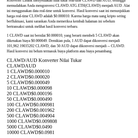
Konverter LBank menyediakan nilai tukar real-time CLAWD dan AUD, sehingga
memudahkan Anda mengonversi CLAWD.ATG.ETH(CLAWD) menjadi AUD. Alat
ini menggunakan data real-time untuk konversi. Hasil konversi saat ini menunjukkan
harga real-time CLAWD adalah $0.000010. Karena harga mata uang kripto sering
berfluktuasi, kami sarankan Anda memeriksa kembali halaman ini sebelum
bertransaksi untuk melihat hasil konversi terbaru.
1 CLAWD saat ini bernilai $0.000010, yang berarti membeli 5 CLAWD akan
dikenakan biaya $0.000049. Demikian pula, 1 AUD dapat dikonversi menjadi
101,962.19035202 CLAWD, dan 50 AUD dapat dikonversi menjadi -- CLAWD.
Hasil konversi ini belum termasuk biaya platform atau biaya penambang.
CLAWD/AUD Konverter Nilai Tukar
CLAWD
AUD
1 CLAWD
$0.000010
2 CLAWD
$0.000020
5 CLAWD
$0.000049
10 CLAWD
$0.000098
20 CLAWD
$0.000196
50 CLAWD
$0.000490
100 CLAWD
$0.000981
200 CLAWD
$0.001962
500 CLAWD
$0.004904
1000 CLAWD
$0.009808
5000 CLAWD
$0.0490
10000 CLAWD
$0.0981