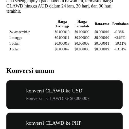
data selengkapnya pada tabel di bawah ini, termasuk harga
CLAWD hingga AUD dalam 24 jam, 30 hari, dan 90 hari
terakhir.
Harga
Harga
Rata-rata
Perubahan
Tertinggi
Terendah
24 jam terakhir
$0.000010
$0.000009
$0.000010
-0.36%
1 minggu
$0.000011
$0.000009
$0.000010
+3.66%
1 bulan
$0.000018
$0.000008
$0.000011
-39.11%
3 bulan
$0.000047
$0.000008
$0.000019
-63.31%
Konversi umum
konversi CLAWD ke USD
konversi 1 CLAWD ke $0.000007
konversi CLAWD ke PHP