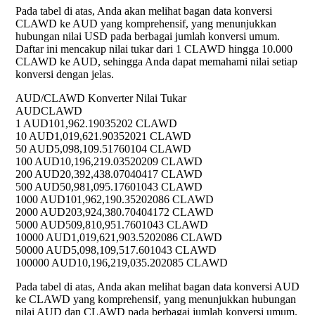
Pada tabel di atas, Anda akan melihat bagan data konversi
CLAWD ke AUD yang komprehensif, yang menunjukkan
hubungan nilai USD pada berbagai jumlah konversi umum.
Daftar ini mencakup nilai tukar dari 1 CLAWD hingga 10.000
CLAWD ke AUD, sehingga Anda dapat memahami nilai setiap
konversi dengan jelas.
AUD/CLAWD Konverter Nilai Tukar
AUD
CLAWD
1 AUD
101,962.19035202 CLAWD
10 AUD
1,019,621.90352021 CLAWD
50 AUD
5,098,109.51760104 CLAWD
100 AUD
10,196,219.03520209 CLAWD
200 AUD
20,392,438.07040417 CLAWD
500 AUD
50,981,095.17601043 CLAWD
1000 AUD
101,962,190.35202086 CLAWD
2000 AUD
203,924,380.70404172 CLAWD
5000 AUD
509,810,951.7601043 CLAWD
10000 AUD
1,019,621,903.5202086 CLAWD
50000 AUD
5,098,109,517.601043 CLAWD
100000 AUD
10,196,219,035.202085 CLAWD
Pada tabel di atas, Anda akan melihat bagan data konversi AUD
ke CLAWD yang komprehensif, yang menunjukkan hubungan
nilai AUD dan CLAWD pada berbagai jumlah konversi umum.