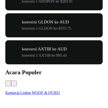
konversi 1 SHOPON ke $205.91
konversi GLDON ke AUD
konversi 1 GLDON ke $555.75
konversi AXTIB ke AUD
konversi 1 AXTIB ke $95.43
Acara Populer
Karnaval Listing WOOF & QUID1
Un