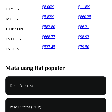
$8.00K
$1.18K
LLYON
$5.82K
$860.25
MUON
$582.80
$86.21
COPXON
$668.77
$98.93
INTCON
$537.45
$79.50
IAUON
Mata uang fiat populer
Dolar Amerika
Peso Filipina (PHP)