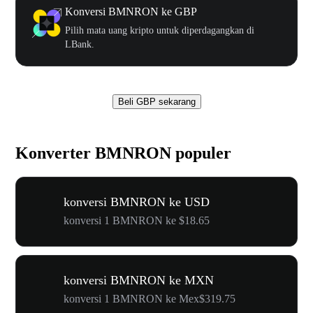
Konversi BMNRON ke GBP
Pilih mata uang kripto untuk diperdagangkan di
LBank.
Beli GBP sekarang
Konverter BMNRON populer
konversi BMNRON ke USD
konversi 1 BMNRON ke $18.65
konversi BMNRON ke MXN
konversi 1 BMNRON ke Mex$319.75