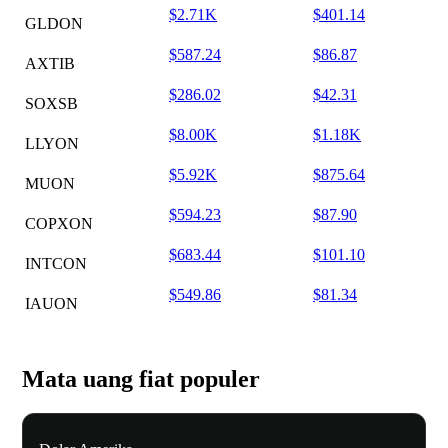
$2.71K
$401.14
GLDON
$587.24
$86.87
AXTIB
$286.02
$42.31
SOXSB
$8.00K
$1.18K
LLYON
$5.92K
$875.64
MUON
$594.23
$87.90
COPXON
$683.44
$101.10
INTCON
$549.86
$81.34
IAUON
Mata uang fiat populer