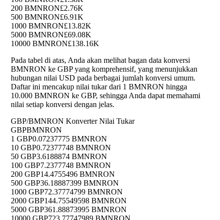
200 BMNRON
£2.76K
500 BMNRON
£6.91K
1000 BMNRON
£13.82K
5000 BMNRON
£69.08K
10000 BMNRON
£138.16K
Pada tabel di atas, Anda akan melihat bagan data konversi
BMNRON ke GBP yang komprehensif, yang menunjukkan
hubungan nilai USD pada berbagai jumlah konversi umum.
Daftar ini mencakup nilai tukar dari 1 BMNRON hingga
10.000 BMNRON ke GBP, sehingga Anda dapat memahami
nilai setiap konversi dengan jelas.
GBP/BMNRON Konverter Nilai Tukar
GBP
BMNRON
1 GBP
0.07237775 BMNRON
10 GBP
0.72377748 BMNRON
50 GBP
3.6188874 BMNRON
100 GBP
7.2377748 BMNRON
200 GBP
14.4755496 BMNRON
500 GBP
36.18887399 BMNRON
1000 GBP
72.37774799 BMNRON
2000 GBP
144.75549598 BMNRON
5000 GBP
361.88873995 BMNRON
10000 GBP
723.77747989 BMNRON