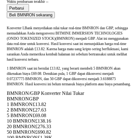
Waktu pembaruan terakhir --
Perbarui
Beli BMNRON sekarang
Konverter LBank menyediakan nilai tukar real-time BMNRON dan GBP, sehingga
memudahkan Anda mengonversi BITMINE IMMERSION TECHNOLOGIES
(ONDO TOKENIZED STOCK)(BMNRON) menjadi GBP. Alat ini menggunakan
data real-time untuk konversi. Hasil konversi saat ini menunjukkan harga real-time
BMNRON adalah £13.82. Karena harga mata uang kripto sering berfluktuasi, kami
sarankan Anda memeriksa kembali halaman ini sebelum bertransaksi untuk melihat
hasil konversi terbaru.
1 BMNRON saat ini bernilai £13.82, yang berarti membeli 5 BMNRON akan
dikenakan biaya £69.08. Demikian pula, 1 GBP dapat dikonversi menjadi
0.07237775 BMNRON, dan 50 GBP dapat dikonversi menjadi 3.6188875
BMNRON. Hasil konversi ini belum termasuk biaya platform atau biaya penambang.
BMNRON/GBP Konverter Nilai Tukar
BMNRON
GBP
1 BMNRON
£13.82
2 BMNRON
£27.63
5 BMNRON
£69.08
10 BMNRON
£138.16
20 BMNRON
£276.33
50 BMNRON
£690.82
100 BMNRON
£1.38K