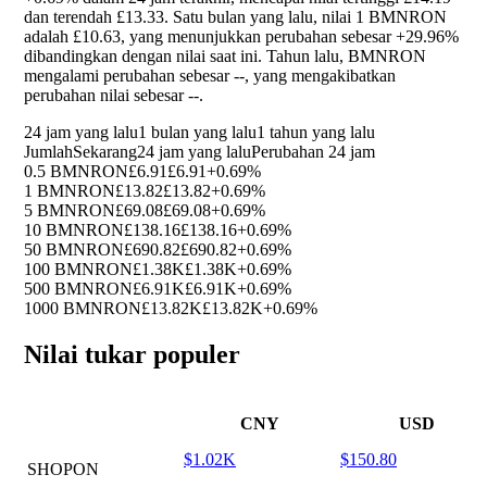
dan terendah £13.33. Satu bulan yang lalu, nilai 1 BMNRON
adalah £10.63, yang menunjukkan perubahan sebesar
+29.96%
dibandingkan dengan nilai saat ini. Tahun lalu, BMNRON
mengalami perubahan sebesar
--
, yang mengakibatkan
perubahan nilai sebesar
--
.
24 jam yang lalu
1 bulan yang lalu
1 tahun yang lalu
Jumlah
Sekarang
24 jam yang lalu
Perubahan 24 jam
0.5 BMNRON
£6.91
£6.91
+0.69%
1 BMNRON
£13.82
£13.82
+0.69%
5 BMNRON
£69.08
£69.08
+0.69%
10 BMNRON
£138.16
£138.16
+0.69%
50 BMNRON
£690.82
£690.82
+0.69%
100 BMNRON
£1.38K
£1.38K
+0.69%
500 BMNRON
£6.91K
£6.91K
+0.69%
1000 BMNRON
£13.82K
£13.82K
+0.69%
Nilai tukar populer
CNY
USD
$1.02K
$150.80
SHOPON