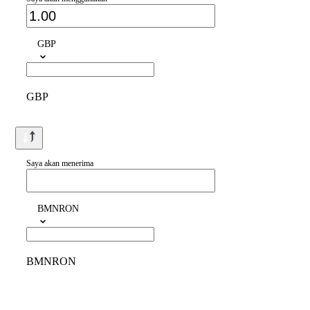
GBP
GBP
Saya akan menerima
BMNRON
BMNRON