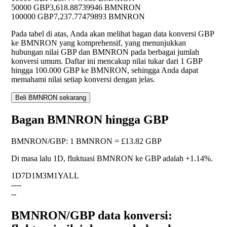
50000 GBP
3,618.88739946 BMNRON
100000 GBP
7,237.77479893 BMNRON
Pada tabel di atas, Anda akan melihat bagan data konversi GBP
ke BMNRON yang komprehensif, yang menunjukkan
hubungan nilai GBP dan BMNRON pada berbagai jumlah
konversi umum. Daftar ini mencakup nilai tukar dari 1 GBP
hingga 100.000 GBP ke BMNRON, sehingga Anda dapat
memahami nilai setiap konversi dengan jelas.
Beli BMNRON sekarang
Bagan BMNRON hingga GBP
BMNRON
/
GBP
:
1 BMNRON = £13.82 GBP
Di masa lalu 1D, fluktuasi BMNRON ke GBP adalah
+1.14%
.
1D
7D
1M
3M
1Y
ALL
--
--
--
BMNRON/GBP data konversi: