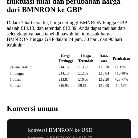
fluktuasi nilai dan perubahan harga
dari BMNRON ke GBP
Dalam 7 hari terakhir, harga tertinggi BMNRON hingga GBP
adalah £14.13, dan terendah £12.39. Anda dapat melihat data
selengkapnya pada tabel di bawah ini, termasuk harga
BMNRON hingga GBP dalam 24 jam, 30 hari, dan 90 hari
terakhir.
Harga
Harga
Rata-
Perubahan
Tertinggi
Terendah
rata
24 jam terakhir
£14.13
£13.35
£13.58
+1.13%
1 minggu
£14.13
£12.39
£13.04
+10.48%
1 bulan
£13.87
£10.68
£12.20
+28.77%
3 bulan
£16.93
£9.81
£12.60
-15.45%
Konversi umum
konversi BMNRON ke USD