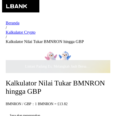
Beranda
/
Kalkulator Crypto
/
Kalkulator Nilai Tukar BMNRON hingga GBP
Lintasi Padang Es, Melangkah Jauh Bersama · Rayakan
$500.
Kalkulator Nilai Tukar BMNRON
hingga GBP
BMNRON / GBP：1 BMNRON = £13.82
Saya akan menggunakan