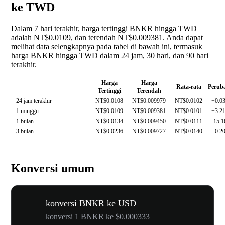
ke TWD
Dalam 7 hari terakhir, harga tertinggi BNKR hingga TWD
adalah NT$0.0109, dan terendah NT$0.009381. Anda dapat
melihat data selengkapnya pada tabel di bawah ini, termasuk
harga BNKR hingga TWD dalam 24 jam, 30 hari, dan 90 hari
terakhir.
Harga
Harga
Rata-rata
Perub
Tertinggi
Terendah
24 jam terakhir
NT$0.0108
NT$0.009979
NT$0.0102
+0.0
1 minggu
NT$0.0109
NT$0.009381
NT$0.0101
+3.2
1 bulan
NT$0.0134
NT$0.009450
NT$0.0111
-15.
3 bulan
NT$0.0236
NT$0.009727
NT$0.0140
+0.2
Konversi umum
konversi BNKR ke USD
konversi 1 BNKR ke $0.000333