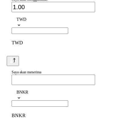
TWD
TWD
Saya akan menerima
BNKR
BNKR