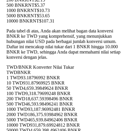
500 BNKR
NT$5.37
1000 BNKR
NT$10.73
5000 BNKR
NT$53.65
10000 BNKR
NT$107.31
Pada tabel di atas, Anda akan melihat bagan data konversi
BNKR ke TWD yang komprehensif, yang menunjukkan
hubungan nilai USD pada berbagai jumlah konversi umum.
Daftar ini mencakup nilai tukar dari 1 BNKR hingga 10.000
BNKR ke TWD, sehingga Anda dapat memahami nilai setiap
konversi dengan jelas.
TWD/BNKR Konverter Nilai Tukar
TWD
BNKR
1 TWD
93.18796992 BNKR
10 TWD
931.87969925 BNKR
50 TWD
4,659.39849624 BNKR
100 TWD
9,318.79699248 BNKR
200 TWD
18,637.59398496 BNKR
500 TWD
46,593.98496241 BNKR
1000 TWD
93,187.96992481 BNKR
2000 TWD
186,375.93984962 BNKR
5000 TWD
465,939.84962406 BNKR
10000 TWD
931,879.69924812 BNKR
50000 TWD
4,659,398.4962406 BNKR