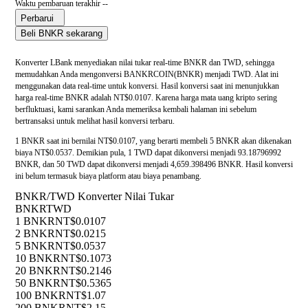
Waktu pembaruan terakhir --
Perbarui
Beli BNKR sekarang
Konverter LBank menyediakan nilai tukar real-time BNKR dan TWD, sehingga
memudahkan Anda mengonversi BANKRCOIN(BNKR) menjadi TWD. Alat ini
menggunakan data real-time untuk konversi. Hasil konversi saat ini menunjukkan
harga real-time BNKR adalah NT$0.0107. Karena harga mata uang kripto sering
berfluktuasi, kami sarankan Anda memeriksa kembali halaman ini sebelum
bertransaksi untuk melihat hasil konversi terbaru.
1 BNKR saat ini bernilai NT$0.0107, yang berarti membeli 5 BNKR akan dikenakan
biaya NT$0.0537. Demikian pula, 1 TWD dapat dikonversi menjadi 93.18796992
BNKR, dan 50 TWD dapat dikonversi menjadi 4,659.398496 BNKR. Hasil konversi
ini belum termasuk biaya platform atau biaya penambang.
BNKR/TWD Konverter Nilai Tukar
BNKR
TWD
1 BNKR
NT$0.0107
2 BNKR
NT$0.0215
5 BNKR
NT$0.0537
10 BNKR
NT$0.1073
20 BNKR
NT$0.2146
50 BNKR
NT$0.5365
100 BNKR
NT$1.07
200 BNKR
NT$2.15