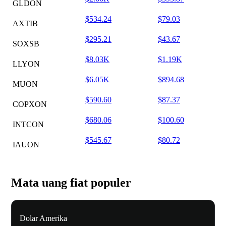
GLDON
$534.24
$79.03
AXTIB
$295.21
$43.67
SOXSB
$8.03K
$1.19K
LLYON
$6.05K
$894.68
MUON
$590.60
$87.37
COPXON
$680.06
$100.60
INTCON
$545.67
$80.72
IAUON
Mata uang fiat populer
Dolar Amerika