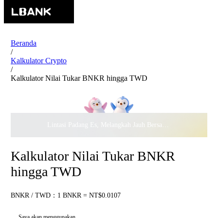
Beranda
/
Kalkulator Crypto
/
Kalkulator Nilai Tukar BNKR hingga TWD
Lintasi Padang Es, Melangkah Jauh Bersama · Rayakan
$500.
Kalkulator Nilai Tukar BNKR
hingga TWD
BNKR / TWD：1 BNKR = NT$0.0107
Saya akan menggunakan