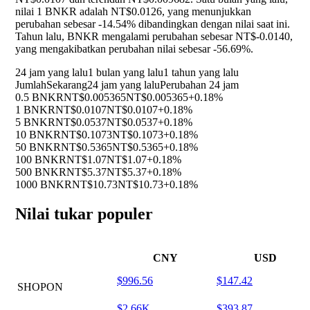
nilai 1 BNKR adalah NT$0.0126, yang menunjukkan
perubahan sebesar
-14.54%
dibandingkan dengan nilai saat ini.
Tahun lalu, BNKR mengalami perubahan sebesar NT$-0.0140,
yang mengakibatkan perubahan nilai sebesar
-56.69%
.
24 jam yang lalu
1 bulan yang lalu
1 tahun yang lalu
Jumlah
Sekarang
24 jam yang lalu
Perubahan 24 jam
0.5 BNKR
NT$0.005365
NT$0.005365
+0.18%
1 BNKR
NT$0.0107
NT$0.0107
+0.18%
5 BNKR
NT$0.0537
NT$0.0537
+0.18%
10 BNKR
NT$0.1073
NT$0.1073
+0.18%
50 BNKR
NT$0.5365
NT$0.5365
+0.18%
100 BNKR
NT$1.07
NT$1.07
+0.18%
500 BNKR
NT$5.37
NT$5.37
+0.18%
1000 BNKR
NT$10.73
NT$10.73
+0.18%
Nilai tukar populer
CNY
USD
$996.56
$147.42
SHOPON
$2.66K
$393.87