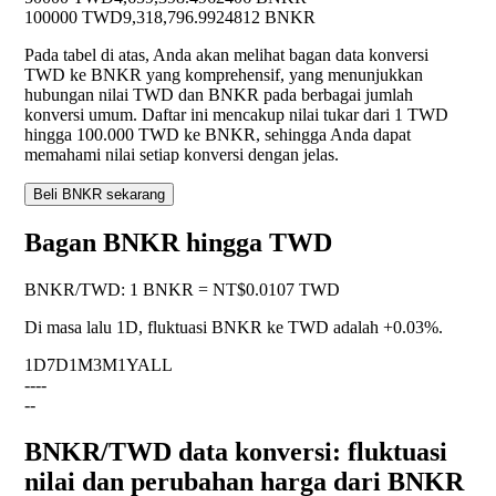
100000 TWD
9,318,796.9924812 BNKR
Pada tabel di atas, Anda akan melihat bagan data konversi
TWD ke BNKR yang komprehensif, yang menunjukkan
hubungan nilai TWD dan BNKR pada berbagai jumlah
konversi umum. Daftar ini mencakup nilai tukar dari 1 TWD
hingga 100.000 TWD ke BNKR, sehingga Anda dapat
memahami nilai setiap konversi dengan jelas.
Beli BNKR sekarang
Bagan BNKR hingga TWD
BNKR
/
TWD
:
1 BNKR = NT$0.0107 TWD
Di masa lalu 1D, fluktuasi BNKR ke TWD adalah
+0.03%
.
1D
7D
1M
3M
1Y
ALL
--
--
--
BNKR/TWD data konversi: fluktuasi
nilai dan perubahan harga dari BNKR