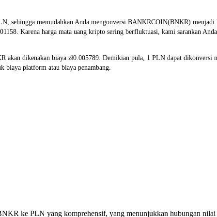
PLN, sehingga memudahkan Anda mengonversi BANKRCOIN(BNKR) menjadi PLN.
01158. Karena harga mata uang kripto sering berfluktuasi, kami sarankan And
NKR akan dikenakan biaya zł0.005789. Demikian pula, 1 PLN dapat dikonvers
k biaya platform atau biaya penambang.
si BNKR ke PLN yang komprehensif, yang menunjukkan hubungan nilai