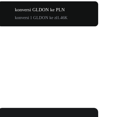
konversi GLDON ke PLN
konversi 1 GLDON ke zł1.46K
Karnaval 