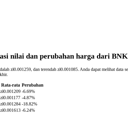
asi nilai dan perubahan harga dari BN
alah zł0.001259, dan terendah zł0.001085. Anda dapat melihat data se
khir.
Rata-rata
Perubahan
zł0.001209
-6.69%
zł0.001177
-4.87%
zł0.001284
-18.82%
zł0.001613
-6.24%