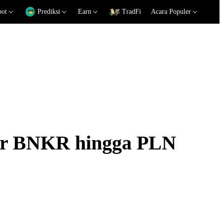
pot
Prediksi
Earn
TradFi
Acara Populer
kar BNKR hingga PLN