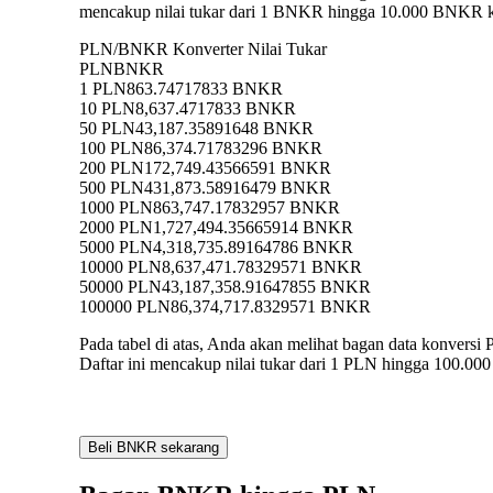
mencakup nilai tukar dari 1 BNKR hingga 10.000 BNKR ke
PLN/BNKR Konverter Nilai Tukar
PLN
BNKR
1 PLN
863.74717833 BNKR
10 PLN
8,637.4717833 BNKR
50 PLN
43,187.35891648 BNKR
100 PLN
86,374.71783296 BNKR
200 PLN
172,749.43566591 BNKR
500 PLN
431,873.58916479 BNKR
1000 PLN
863,747.17832957 BNKR
2000 PLN
1,727,494.35665914 BNKR
5000 PLN
4,318,735.89164786 BNKR
10000 PLN
8,637,471.78329571 BNKR
50000 PLN
43,187,358.91647855 BNKR
100000 PLN
86,374,717.8329571 BNKR
Pada tabel di atas, Anda akan melihat bagan data konv
Daftar ini mencakup nilai tukar dari 1 PLN hingga 100.00
Beli BNKR sekarang