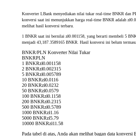
Konverter LBank menyediakan nilai tukar real-time BNKR dan 
konversi saat ini menunjukkan harga real-time BNKR adalah zł0.0
melihat hasil konversi terbaru.
1 BNKR saat ini bernilai zł0.001158, yang berarti membeli 5 B
menjadi 43,187.3589165 BNKR. Hasil konversi ini belum termasu
BNKR/PLN Konverter Nilai Tukar
BNKR
PLN
1 BNKR
zł0.001158
2 BNKR
zł0.002315
5 BNKR
zł0.005789
10 BNKR
zł0.0116
20 BNKR
zł0.0232
50 BNKR
zł0.0579
100 BNKR
zł0.1158
200 BNKR
zł0.2315
500 BNKR
zł0.5789
1000 BNKR
zł1.16
5000 BNKR
zł5.79
10000 BNKR
zł11.58
Pada tabel di atas, Anda akan melihat bagan data konver