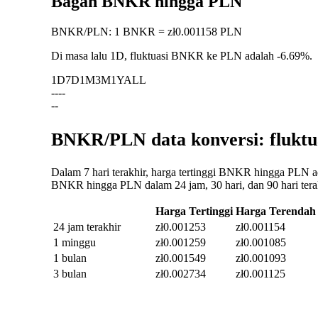
Bagan BNKR hingga PLN
BNKR
/
PLN
:
1 BNKR = zł0.001158 PLN
Di masa lalu 1D, fluktuasi BNKR ke PLN adalah
-6.69%
.
1D
7D
1M
3M
1Y
ALL
--
--
--
BNKR/PLN data konversi: fluktu
Dalam 7 hari terakhir, harga tertinggi BNKR hingga PLN ad
BNKR hingga PLN dalam 24 jam, 30 hari, dan 90 hari tera
Harga Tertinggi
Harga Terendah
24 jam terakhir
zł0.001253
zł0.001154
1 minggu
zł0.001259
zł0.001085
1 bulan
zł0.001549
zł0.001093
3 bulan
zł0.002734
zł0.001125