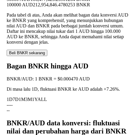
100000 AUD
212,954,846.4780253 BNKR
Pada tabel di atas, Anda akan melihat bagan data konversi AUD
ke BNKR yang komprehensif, yang menunjukkan hubungan
nilai AUD dan BNKR pada berbagai jumlah konversi umum.
Daftar ini mencakup nilai tukar dari 1 AUD hingga 100.000
AUD ke BNKR, sehingga Anda dapat memahami nilai setiap
konversi dengan jelas.
Beli BNKR sekarang
Bagan BNKR hingga AUD
BNKR
/
AUD
:
1 BNKR = $0.000470 AUD
Di masa lalu 1D, fluktuasi BNKR ke AUD adalah
+7.26%
.
1D
7D
1M
3M
1Y
ALL
--
--
--
BNKR/AUD data konversi: fluktuasi
nilai dan perubahan harga dari BNKR