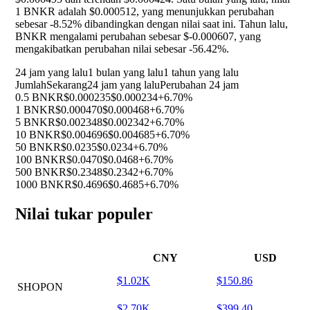
1 BNKR adalah $0.000512, yang menunjukkan perubahan
sebesar
-8.52%
dibandingkan dengan nilai saat ini. Tahun lalu,
BNKR mengalami perubahan sebesar $-0.000607, yang
mengakibatkan perubahan nilai sebesar
-56.42%
.
24 jam yang lalu
1 bulan yang lalu
1 tahun yang lalu
Jumlah
Sekarang
24 jam yang lalu
Perubahan 24 jam
0.5 BNKR
$0.000235
$0.000234
+6.70%
1 BNKR
$0.000470
$0.000468
+6.70%
5 BNKR
$0.002348
$0.002342
+6.70%
10 BNKR
$0.004696
$0.004685
+6.70%
50 BNKR
$0.0235
$0.0234
+6.70%
100 BNKR
$0.0470
$0.0468
+6.70%
500 BNKR
$0.2348
$0.2342
+6.70%
1000 BNKR
$0.4696
$0.4685
+6.70%
Nilai tukar populer
CNY
USD
$1.02K
$150.86
SHOPON
$2.70K
$399.40