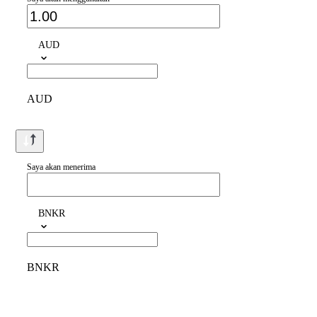
AUD
AUD
Saya akan menerima
BNKR
BNKR