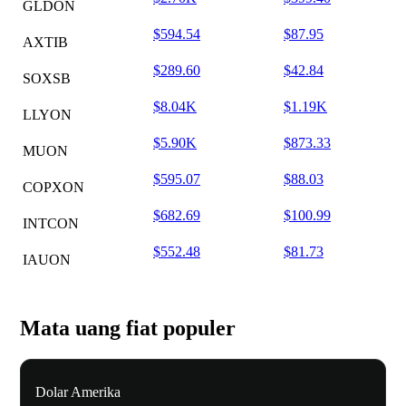
GLDON
$594.54
$87.95
AXTIB
$289.60
$42.84
SOXSB
$8.04K
$1.19K
LLYON
$5.90K
$873.33
MUON
$595.07
$88.03
COPXON
$682.69
$100.99
INTCON
$552.48
$81.73
IAUON
Mata uang fiat populer
Dolar Amerika