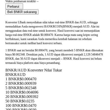
Waktu pembaruan terakhir --
Perbarui
Beli BNKR sekarang
Konverter LBank menyediakan nilai tukar real-time BNKR dan AUD, sehingga
memudahkan Anda mengonversi BANKRCOIN(BNKR) menjadi AUD. Alat ini
menggunakan data real-time untuk konversi. Hasil konversi saat ini menunjukkan
harga real-time BNKR adalah $0.000470. Karena harga mata uang kripto sering
berfluktuasi, kami sarankan Anda memeriksa kembali halaman ini sebelum
bertransaksi untuk melihat hasil konversi terbaru.
1 BNKR saat ini bernilai $0.000470, yang berarti membeli 5 BNKR akan dikenakan
biaya $0.002348. Demikian pula, 1 AUD dapat dikonversi menjadi 2,129.54846478
BNKR, dan 50 AUD dapat dikonversi menjadi -- BNKR. Hasil konversi ini belum
termasuk biaya platform atau biaya penambang.
BNKR/AUD Konverter Nilai Tukar
BNKR
AUD
1 BNKR
$0.000470
2 BNKR
$0.000939
5 BNKR
$0.002348
10 BNKR
$0.004696
20 BNKR
$0.009392
50 BNKR
$0.0235
100 BNKR
$0.0470
200 BNKR
$0.0939