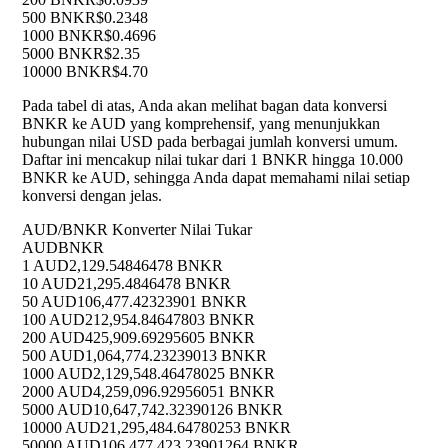
500 BNKR
$0.2348
1000 BNKR
$0.4696
5000 BNKR
$2.35
10000 BNKR
$4.70
Pada tabel di atas, Anda akan melihat bagan data konversi
BNKR ke AUD yang komprehensif, yang menunjukkan
hubungan nilai USD pada berbagai jumlah konversi umum.
Daftar ini mencakup nilai tukar dari 1 BNKR hingga 10.000
BNKR ke AUD, sehingga Anda dapat memahami nilai setiap
konversi dengan jelas.
AUD/BNKR Konverter Nilai Tukar
AUD
BNKR
1 AUD
2,129.54846478 BNKR
10 AUD
21,295.4846478 BNKR
50 AUD
106,477.42323901 BNKR
100 AUD
212,954.84647803 BNKR
200 AUD
425,909.69295605 BNKR
500 AUD
1,064,774.23239013 BNKR
1000 AUD
2,129,548.46478025 BNKR
2000 AUD
4,259,096.92956051 BNKR
5000 AUD
10,647,742.32390126 BNKR
10000 AUD
21,295,484.64780253 BNKR
50000 AUD
106,477,423.23901264 BNKR