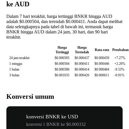
ke AUD
Dalam 7 hari terakhir, harga tertinggi BNKR hingga AUD
adalah $0.000504, dan terendah $0.000411. Anda dapat melihat
data selengkapnya pada tabel di bawah ini, termasuk harga
BNKR hingga AUD dalam 24 jam, 30 hari, dan 90 hari
terakhir.
Harga
Harga
Rata-rata
Perubahan
Tertinggi
Terendah
24 jam terakhir
$0.000505
$0.000437
$0.000459
+7.27%
1 minggu
$0.000504
$0.000411
$0.000446
+2.20%
1 bulan
$0.000586
$0.000414
$0.000484
-9.53%
3 bulan
$0.001035
$0.000426
$0.000611
-0.91%
Konversi umum
konversi BNKR ke USD
konversi 1 BNKR ke $0.000332