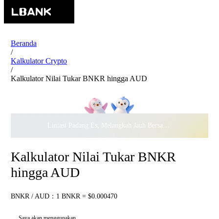
Beranda
/
Kalkulator Crypto
/
Kalkulator Nilai Tukar BNKR hingga AUD
Lintasi Padang Es, Melangkah Jauh Bersama · Rayakan
$500.
Kalkulator Nilai Tukar BNKR
hingga AUD
BNKR / AUD：1 BNKR = $0.000470
Saya akan menggunakan