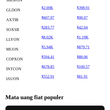
SHOPON
$2.69K
$398.91
GLDON
$607.97
$90.07
AXTIB
$283.77
$42.04
SOXSB
$8.02K
$1.19K
LLYON
$5.94K
$879.71
MUON
$594.41
$88.06
COPXON
$678.85
$100.57
INTCON
$552.91
$81.91
IAUON
Mata uang fiat populer