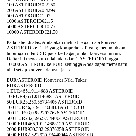
100 ASTEROID
€0.2150
200 ASTEROID
€0.4299
500 ASTEROID
€1.07
1000 ASTEROID
€2.15
5000 ASTEROID
€10.75
10000 ASTEROID
€21.50
Pada tabel di atas, Anda akan melihat bagan data konversi
ASTEROID ke EUR yang komprehensif, yang menunjukkan
hubungan nilai USD pada berbagai jumlah konversi umum.
Daftar ini mencakup nilai tukar dari 1 ASTEROID hingga
10.000 ASTEROID ke EUR, sehingga Anda dapat memahami
nilai setiap konversi dengan jelas.
EUR/ASTEROID Konverter Nilai Tukar
EUR
ASTEROID
1 EUR
465.19114688 ASTEROID
10 EUR
4,651.91146881 ASTEROID
50 EUR
23,259.55734406 ASTEROID
100 EUR
46,519.11468813 ASTEROID
200 EUR
93,038.22937626 ASTEROID
500 EUR
232,595.57344064 ASTEROID
1000 EUR
465,191.14688129 ASTEROID
2000 EUR
930,382.29376258 ASTEROID
5000 EUR
2,325,955.73440644 ASTEROID