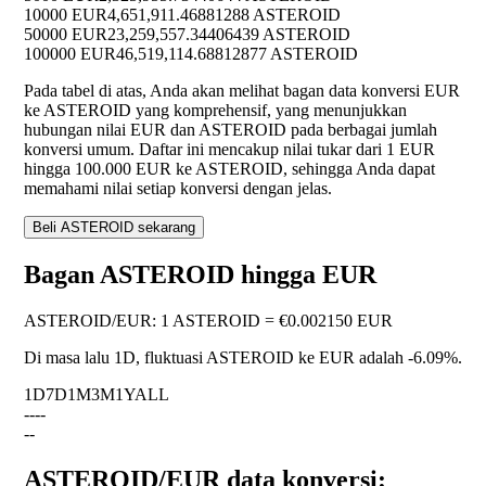
10000 EUR
4,651,911.46881288 ASTEROID
50000 EUR
23,259,557.34406439 ASTEROID
100000 EUR
46,519,114.68812877 ASTEROID
Pada tabel di atas, Anda akan melihat bagan data konversi EUR
ke ASTEROID yang komprehensif, yang menunjukkan
hubungan nilai EUR dan ASTEROID pada berbagai jumlah
konversi umum. Daftar ini mencakup nilai tukar dari 1 EUR
hingga 100.000 EUR ke ASTEROID, sehingga Anda dapat
memahami nilai setiap konversi dengan jelas.
Beli ASTEROID sekarang
Bagan ASTEROID hingga EUR
ASTEROID
/
EUR
:
1 ASTEROID = €0.002150 EUR
Di masa lalu 1D, fluktuasi ASTEROID ke EUR adalah
-6.09%
.
1D
7D
1M
3M
1Y
ALL
--
--
--
ASTEROID/EUR data konversi: