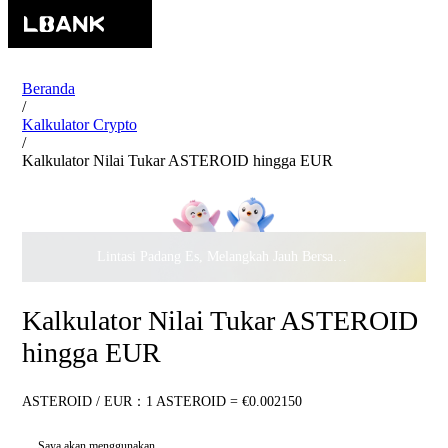
Beranda
/
Kalkulator Crypto
/
Kalkulator Nilai Tukar ASTEROID hingga EUR
Lintasi Padang Es, Melangkah Jauh Bersama · Rayakan
$500.
Kalkulator Nilai Tukar ASTEROID
hingga EUR
ASTEROID / EUR：1 ASTEROID = €0.002150
Saya akan menggunakan