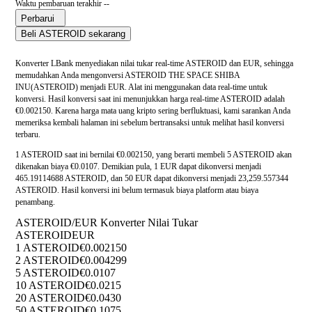
Waktu pembaruan terakhir --
Perbarui
Beli ASTEROID sekarang
Konverter LBank menyediakan nilai tukar real-time ASTEROID dan EUR, sehingga
memudahkan Anda mengonversi ASTEROID THE SPACE SHIBA
INU(ASTEROID) menjadi EUR. Alat ini menggunakan data real-time untuk
konversi. Hasil konversi saat ini menunjukkan harga real-time ASTEROID adalah
€0.002150. Karena harga mata uang kripto sering berfluktuasi, kami sarankan Anda
memeriksa kembali halaman ini sebelum bertransaksi untuk melihat hasil konversi
terbaru.
1 ASTEROID saat ini bernilai €0.002150, yang berarti membeli 5 ASTEROID akan
dikenakan biaya €0.0107. Demikian pula, 1 EUR dapat dikonversi menjadi
465.19114688 ASTEROID, dan 50 EUR dapat dikonversi menjadi 23,259.557344
ASTEROID. Hasil konversi ini belum termasuk biaya platform atau biaya
penambang.
ASTEROID/EUR Konverter Nilai Tukar
ASTEROID
EUR
1 ASTEROID
€0.002150
2 ASTEROID
€0.004299
5 ASTEROID
€0.0107
10 ASTEROID
€0.0215
20 ASTEROID
€0.0430
50 ASTEROID
€0.1075