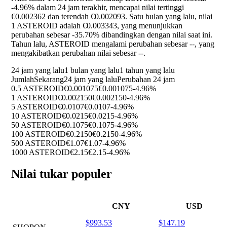
-4.96%
dalam 24 jam terakhir, mencapai nilai tertinggi
€0.002362 dan terendah €0.002093. Satu bulan yang lalu, nilai
1 ASTEROID adalah €0.003343, yang menunjukkan
perubahan sebesar
-35.70%
dibandingkan dengan nilai saat ini.
Tahun lalu, ASTEROID mengalami perubahan sebesar
--
, yang
mengakibatkan perubahan nilai sebesar
--
.
24 jam yang lalu
1 bulan yang lalu
1 tahun yang lalu
Jumlah
Sekarang
24 jam yang lalu
Perubahan 24 jam
0.5 ASTEROID
€0.001075
€0.001075
-4.96%
1 ASTEROID
€0.002150
€0.002150
-4.96%
5 ASTEROID
€0.0107
€0.0107
-4.96%
10 ASTEROID
€0.0215
€0.0215
-4.96%
50 ASTEROID
€0.1075
€0.1075
-4.96%
100 ASTEROID
€0.2150
€0.2150
-4.96%
500 ASTEROID
€1.07
€1.07
-4.96%
1000 ASTEROID
€2.15
€2.15
-4.96%
Nilai tukar populer
CNY
USD
$993.53
$147.19