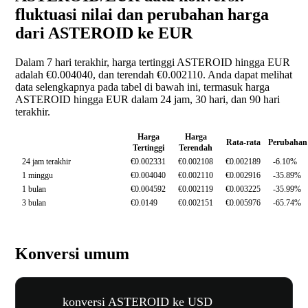
fluktuasi nilai dan perubahan harga
dari ASTEROID ke EUR
Dalam 7 hari terakhir, harga tertinggi ASTEROID hingga EUR
adalah €0.004040, dan terendah €0.002110. Anda dapat melihat
data selengkapnya pada tabel di bawah ini, termasuk harga
ASTEROID hingga EUR dalam 24 jam, 30 hari, dan 90 hari
terakhir.
Harga
Harga
Rata-rata
Perubahan
Tertinggi
Terendah
24 jam terakhir
€0.002331
€0.002108
€0.002189
-6.10%
1 minggu
€0.004040
€0.002110
€0.002916
-35.89%
1 bulan
€0.004592
€0.002119
€0.003225
-35.99%
3 bulan
€0.0149
€0.002151
€0.005976
-65.74%
Konversi umum
konversi ASTEROID ke USD