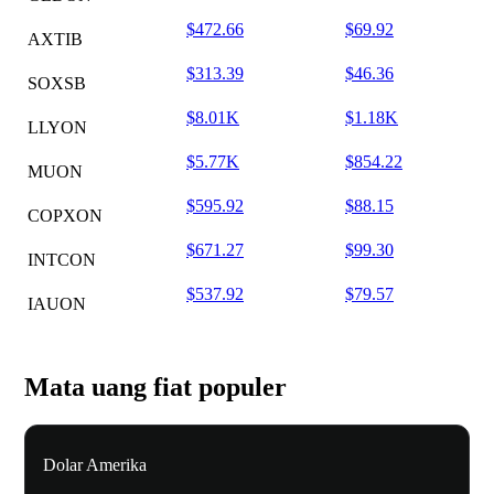
$472.66
$69.92
AXTIB
$313.39
$46.36
SOXSB
$8.01K
$1.18K
LLYON
$5.77K
$854.22
MUON
$595.92
$88.15
COPXON
$671.27
$99.30
INTCON
$537.92
$79.57
IAUON
Mata uang fiat populer
Dolar Amerika