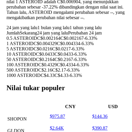
nilai 1 ASTEROID adalah C$0.006904, yang menunjukkan
perubahan sebesar
-37.22%
dibandingkan dengan nilai saat ini.
Tahun lalu, ASTEROID mengalami perubahan sebesar
--
, yang
mengakibatkan perubahan nilai sebesar
--
.
24 jam yang lalu
1 bulan yang lalu
1 tahun yang lalu
Jumlah
Sekarang
24 jam yang lalu
Perubahan 24 jam
0.5 ASTEROID
C$0.002164
C$0.002167
-6.33%
1 ASTEROID
C$0.004329
C$0.004334
-6.33%
5 ASTEROID
C$0.0216
C$0.0217
-6.33%
10 ASTEROID
C$0.0433
C$0.0433
-6.33%
50 ASTEROID
C$0.2164
C$0.2167
-6.33%
100 ASTEROID
C$0.4329
C$0.4334
-6.33%
500 ASTEROID
C$2.16
C$2.17
-6.33%
1000 ASTEROID
C$4.33
C$4.33
-6.33%
Nilai tukar populer
CNY
USD
$975.87
$144.36
SHOPON
$2.64K
$390.87
GLDON