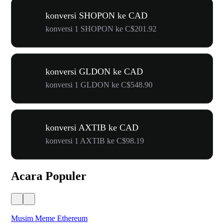
konversi SHOPON ke CAD
konversi 1 SHOPON ke C$201.92
konversi GLDON ke CAD
konversi 1 GLDON ke C$548.90
konversi AXTIB ke CAD
konversi 1 AXTIB ke C$98.19
Acara Populer
Musim Meme Ethereum
Ka