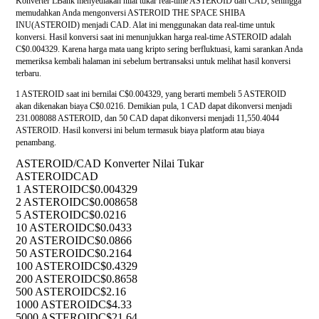
Konverter LBank menyediakan nilai tukar real-time ASTEROID dan CAD, sehingga
memudahkan Anda mengonversi ASTEROID THE SPACE SHIBA
INU(ASTEROID) menjadi CAD. Alat ini menggunakan data real-time untuk
konversi. Hasil konversi saat ini menunjukkan harga real-time ASTEROID adalah
C$0.004329. Karena harga mata uang kripto sering berfluktuasi, kami sarankan Anda
memeriksa kembali halaman ini sebelum bertransaksi untuk melihat hasil konversi
terbaru.
1 ASTEROID saat ini bernilai C$0.004329, yang berarti membeli 5 ASTEROID
akan dikenakan biaya C$0.0216. Demikian pula, 1 CAD dapat dikonversi menjadi
231.008088 ASTEROID, dan 50 CAD dapat dikonversi menjadi 11,550.4044
ASTEROID. Hasil konversi ini belum termasuk biaya platform atau biaya
penambang.
ASTEROID/CAD Konverter Nilai Tukar
ASTEROID
CAD
1 ASTEROID
C$0.004329
2 ASTEROID
C$0.008658
5 ASTEROID
C$0.0216
10 ASTEROID
C$0.0433
20 ASTEROID
C$0.0866
50 ASTEROID
C$0.2164
100 ASTEROID
C$0.4329
200 ASTEROID
C$0.8658
500 ASTEROID
C$2.16
1000 ASTEROID
C$4.33
5000 ASTEROID
C$21.64