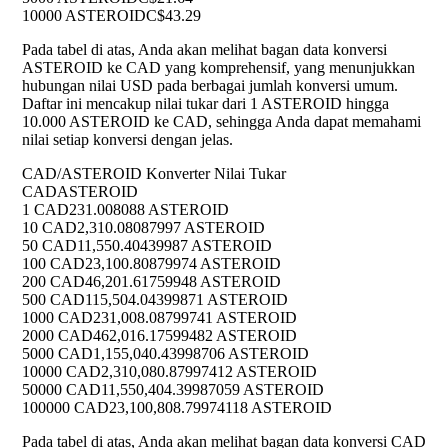
10000 ASTEROID
C$43.29
Pada tabel di atas, Anda akan melihat bagan data konversi
ASTEROID ke CAD yang komprehensif, yang menunjukkan
hubungan nilai USD pada berbagai jumlah konversi umum.
Daftar ini mencakup nilai tukar dari 1 ASTEROID hingga
10.000 ASTEROID ke CAD, sehingga Anda dapat memahami
nilai setiap konversi dengan jelas.
CAD/ASTEROID Konverter Nilai Tukar
CAD
ASTEROID
1 CAD
231.008088 ASTEROID
10 CAD
2,310.08087997 ASTEROID
50 CAD
11,550.40439987 ASTEROID
100 CAD
23,100.80879974 ASTEROID
200 CAD
46,201.61759948 ASTEROID
500 CAD
115,504.04399871 ASTEROID
1000 CAD
231,008.08799741 ASTEROID
2000 CAD
462,016.17599482 ASTEROID
5000 CAD
1,155,040.43998706 ASTEROID
10000 CAD
2,310,080.87997412 ASTEROID
50000 CAD
11,550,404.39987059 ASTEROID
100000 CAD
23,100,808.79974118 ASTEROID
Pada tabel di atas, Anda akan melihat bagan data konversi CAD