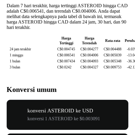
Dalam 7 hari terakhir, harga tertinggi ASTEROID hingga CAD
adalah C$0.006541, dan terendah C$0.004006. Anda dapat
melihat data selengkapnya pada tabel di bawah ini, termasuk
harga ASTEROID hingga CAD dalam 24 jam, 30 hari, dan 90
hari terakhir.
Harga
Harga
Rata-rata
Perub
Tertinggi
Terendah
24 jam terakhir
C$0.004745
C$0.004277
C$0.004488
-6.0
1 minggu
C$0.006541
C$0.004006
C$0.005039
-13.
1 bulan
C$0.007434
C$0.004093
C$0.005348
-36.
3 bulan
C$0.0242
C$0.004327
C$0.009753
-42.
Konversi umum
konversi ASTEROID ke USD
konversi 1 ASTEROID ke $0.003091