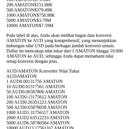
200 AMATON
$151.80K
500 AMATON
$379.49K
1000 AMATON
$758.98K
5000 AMATON
$3.79M
10000 AMATON
$7.59M
Pada tabel di atas, Anda akan melihat bagan data konversi
AMATON ke AUD yang komprehensif, yang menunjukkan
hubungan nilai USD pada berbagai jumlah konversi umum.
Daftar ini mencakup nilai tukar dari 1 AMATON hingga 10.000
AMATON ke AUD, sehingga Anda dapat memahami nilai
setiap konversi dengan jelas.
AUD/AMATON Konverter Nilai Tukar
AUD
AMATON
1 AUD
0.00131756 AMATON
10 AUD
0.01317561 AMATON
50 AUD
0.06587806 AMATON
100 AUD
0.13175612 AMATON
200 AUD
0.26351223 AMATON
500 AUD
0.65878058 AMATON
1000 AUD
1.31756117 AMATON
2000 AUD
2.63512233 AMATON
5000 AUD
6.58780584 AMATON
10000 AUD
13.17561167 AMATON