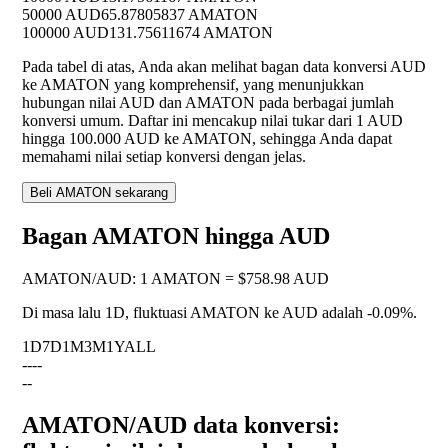
50000 AUD
65.87805837 AMATON
100000 AUD
131.75611674 AMATON
Pada tabel di atas, Anda akan melihat bagan data konversi AUD
ke AMATON yang komprehensif, yang menunjukkan
hubungan nilai AUD dan AMATON pada berbagai jumlah
konversi umum. Daftar ini mencakup nilai tukar dari 1 AUD
hingga 100.000 AUD ke AMATON, sehingga Anda dapat
memahami nilai setiap konversi dengan jelas.
Beli AMATON sekarang
Bagan AMATON hingga AUD
AMATON
/
AUD
:
1 AMATON = $758.98 AUD
Di masa lalu 1D, fluktuasi AMATON ke AUD adalah
-0.09%
.
1D
7D
1M
3M
1Y
ALL
--
--
--
AMATON/AUD data konversi: