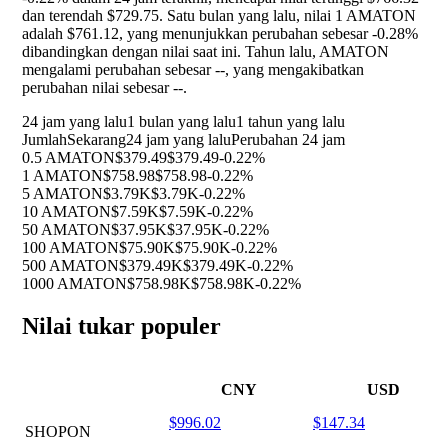
dan terendah $729.75. Satu bulan yang lalu, nilai 1 AMATON
adalah $761.12, yang menunjukkan perubahan sebesar
-0.28%
dibandingkan dengan nilai saat ini. Tahun lalu, AMATON
mengalami perubahan sebesar
--
, yang mengakibatkan
perubahan nilai sebesar
--
.
24 jam yang lalu
1 bulan yang lalu
1 tahun yang lalu
Jumlah
Sekarang
24 jam yang lalu
Perubahan 24 jam
0.5 AMATON
$379.49
$379.49
-0.22%
1 AMATON
$758.98
$758.98
-0.22%
5 AMATON
$3.79K
$3.79K
-0.22%
10 AMATON
$7.59K
$7.59K
-0.22%
50 AMATON
$37.95K
$37.95K
-0.22%
100 AMATON
$75.90K
$75.90K
-0.22%
500 AMATON
$379.49K
$379.49K
-0.22%
1000 AMATON
$758.98K
$758.98K
-0.22%
Nilai tukar populer
CNY
USD
$996.02
$147.34
SHOPON