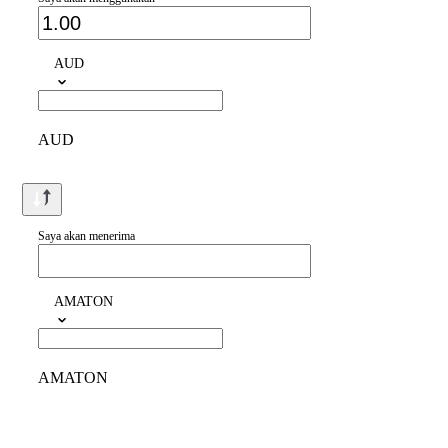
AUD
AUD
Saya akan menerima
AMATON
AMATON