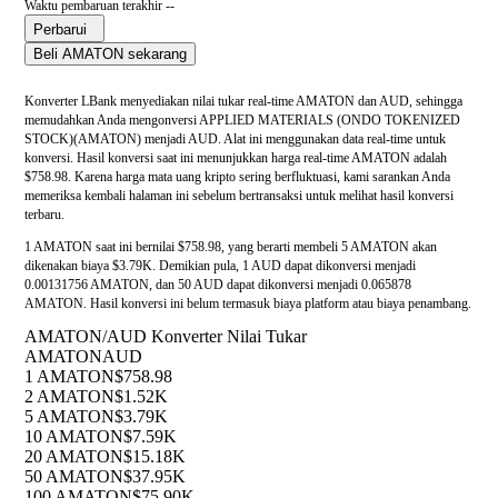
Waktu pembaruan terakhir --
Perbarui
Beli AMATON sekarang
Konverter LBank menyediakan nilai tukar real-time AMATON dan AUD, sehingga
memudahkan Anda mengonversi APPLIED MATERIALS (ONDO TOKENIZED
STOCK)(AMATON) menjadi AUD. Alat ini menggunakan data real-time untuk
konversi. Hasil konversi saat ini menunjukkan harga real-time AMATON adalah
$758.98. Karena harga mata uang kripto sering berfluktuasi, kami sarankan Anda
memeriksa kembali halaman ini sebelum bertransaksi untuk melihat hasil konversi
terbaru.
1 AMATON saat ini bernilai $758.98, yang berarti membeli 5 AMATON akan
dikenakan biaya $3.79K. Demikian pula, 1 AUD dapat dikonversi menjadi
0.00131756 AMATON, dan 50 AUD dapat dikonversi menjadi 0.065878
AMATON. Hasil konversi ini belum termasuk biaya platform atau biaya penambang.
AMATON/AUD Konverter Nilai Tukar
AMATON
AUD
1 AMATON
$758.98
2 AMATON
$1.52K
5 AMATON
$3.79K
10 AMATON
$7.59K
20 AMATON
$15.18K
50 AMATON
$37.95K
100 AMATON
$75.90K