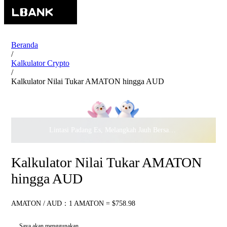
Beranda
/
Kalkulator Crypto
/
Kalkulator Nilai Tukar AMATON hingga AUD
Lintasi Padang Es, Melangkah Jauh Bersama · Rayakan
$500.
Kalkulator Nilai Tukar AMATON
hingga AUD
AMATON / AUD：1 AMATON = $758.98
Saya akan menggunakan