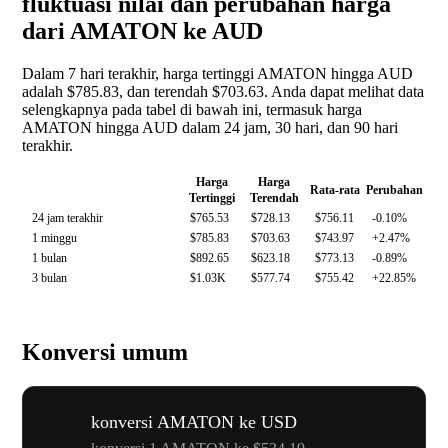
fluktuasi nilai dan perubahan harga
dari AMATON ke AUD
Dalam 7 hari terakhir, harga tertinggi AMATON hingga AUD
adalah $785.83, dan terendah $703.63. Anda dapat melihat data
selengkapnya pada tabel di bawah ini, termasuk harga
AMATON hingga AUD dalam 24 jam, 30 hari, dan 90 hari
terakhir.
Harga
Harga
Rata-rata
Perubahan
Tertinggi
Terendah
24 jam terakhir
$765.53
$728.13
$756.11
-0.10%
1 minggu
$785.83
$703.63
$743.97
+2.47%
1 bulan
$892.65
$623.18
$773.13
-0.89%
3 bulan
$1.03K
$577.74
$755.42
+22.85%
Konversi umum
konversi AMATON ke USD