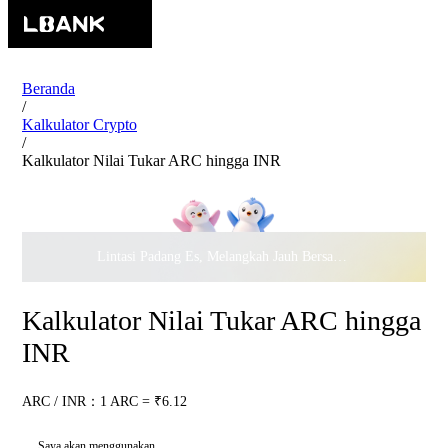
Beranda
/
Kalkulator Crypto
/
Kalkulator Nilai Tukar ARC hingga INR
Lintasi Padang Es, Melangkah Jauh Bersama · Rayakan
$500.
Kalkulator Nilai Tukar ARC hingga
INR
ARC / INR：1 ARC = ₹6.12
Saya akan menggunakan