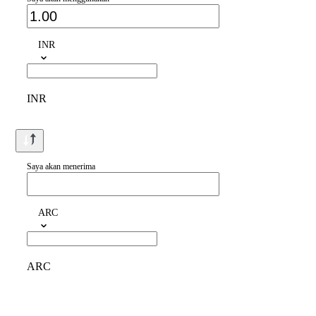
INR
INR
Saya akan menerima
ARC
ARC