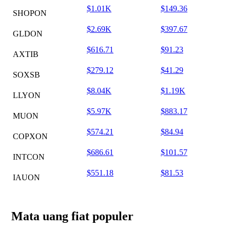
$1.01K
$149.36
SHOPON
$2.69K
$397.67
GLDON
$616.71
$91.23
AXTIB
$279.12
$41.29
SOXSB
$8.04K
$1.19K
LLYON
$5.97K
$883.17
MUON
$574.21
$84.94
COPXON
$686.61
$101.57
INTCON
$551.18
$81.53
IAUON
Mata uang fiat populer