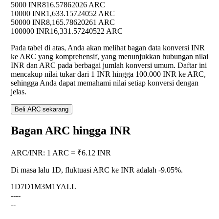
5000 INR
816.57862026 ARC
10000 INR
1,633.15724052 ARC
50000 INR
8,165.78620261 ARC
100000 INR
16,331.57240522 ARC
Pada tabel di atas, Anda akan melihat bagan data konversi INR
ke ARC yang komprehensif, yang menunjukkan hubungan nilai
INR dan ARC pada berbagai jumlah konversi umum. Daftar ini
mencakup nilai tukar dari 1 INR hingga 100.000 INR ke ARC,
sehingga Anda dapat memahami nilai setiap konversi dengan
jelas.
Beli ARC sekarang
Bagan ARC hingga INR
ARC
/
INR
:
1 ARC = ₹6.12 INR
Di masa lalu 1D, fluktuasi ARC ke INR adalah
-9.05%
.
1D
7D
1M
3M
1Y
ALL
--
--
--