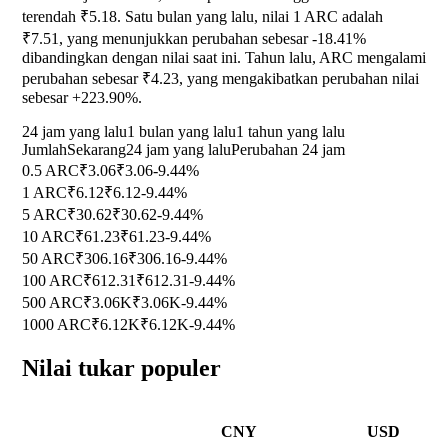
terendah ₹5.18. Satu bulan yang lalu, nilai 1 ARC adalah
₹7.51, yang menunjukkan perubahan sebesar
-18.41%
dibandingkan dengan nilai saat ini. Tahun lalu, ARC mengalami
perubahan sebesar ₹4.23, yang mengakibatkan perubahan nilai
sebesar
+223.90%
.
24 jam yang lalu
1 bulan yang lalu
1 tahun yang lalu
Jumlah
Sekarang
24 jam yang lalu
Perubahan 24 jam
0.5 ARC
₹3.06
₹3.06
-9.44%
1 ARC
₹6.12
₹6.12
-9.44%
5 ARC
₹30.62
₹30.62
-9.44%
10 ARC
₹61.23
₹61.23
-9.44%
50 ARC
₹306.16
₹306.16
-9.44%
100 ARC
₹612.31
₹612.31
-9.44%
500 ARC
₹3.06K
₹3.06K
-9.44%
1000 ARC
₹6.12K
₹6.12K
-9.44%
Nilai tukar populer
CNY
USD