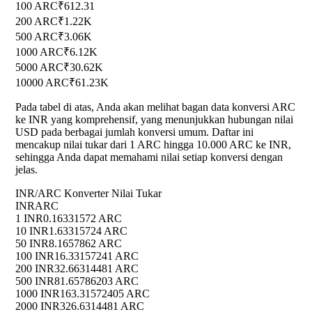
100 ARC
₹612.31
200 ARC
₹1.22K
500 ARC
₹3.06K
1000 ARC
₹6.12K
5000 ARC
₹30.62K
10000 ARC
₹61.23K
Pada tabel di atas, Anda akan melihat bagan data konversi ARC
ke INR yang komprehensif, yang menunjukkan hubungan nilai
USD pada berbagai jumlah konversi umum. Daftar ini
mencakup nilai tukar dari 1 ARC hingga 10.000 ARC ke INR,
sehingga Anda dapat memahami nilai setiap konversi dengan
jelas.
INR/ARC Konverter Nilai Tukar
INR
ARC
1 INR
0.16331572 ARC
10 INR
1.63315724 ARC
50 INR
8.1657862 ARC
100 INR
16.33157241 ARC
200 INR
32.66314481 ARC
500 INR
81.65786203 ARC
1000 INR
163.31572405 ARC
2000 INR
326.6314481 ARC