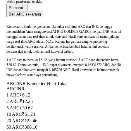
Waktu pembaruan terakhir --
Perbarui
Beli ARC sekarang
Konverter LBank menyediakan nilai tukar real-time ARC dan INR, sehingga
memudahkan Anda mengonversi AI RIG COMPLEX(ARC) menjadi INR. Alat ini
menggunakan data real-time untuk konversi. Hasil konversi saat ini menunjukkan
harga real-time ARC adalah ₹6.12. Karena harga mata uang kripto sering
berfluktuasi, kami sarankan Anda memeriksa kembali halaman ini sebelum
bertransaksi untuk melihat hasil konversi terbaru.
1 ARC saat ini bernilai ₹6.12, yang berarti membeli 5 ARC akan dikenakan biaya
₹30.62. Demikian pula, 1 INR dapat dikonversi menjadi 0.16331572 ARC, dan 50
INR dapat dikonversi menjadi 8.165786 ARC. Hasil konversi ini belum termasuk
biaya platform atau biaya penambang.
ARC/INR Konverter Nilai Tukar
ARC
INR
1 ARC
₹6.12
2 ARC
₹12.25
5 ARC
₹30.62
10 ARC
₹61.23
20 ARC
₹122.46
50 ARC
₹306.16