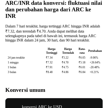
ARC/INR data konversi: fluktuasi nilai
dan perubahan harga dari ARC ke
INR
Dalam 7 hari terakhir, harga tertinggi ARC hingga INR adalah
₹7.32, dan terendah ₹4.70. Anda dapat melihat data
selengkapnya pada tabel di bawah ini, termasuk harga ARC
hingga INR dalam 24 jam, 30 hari, dan 90 hari terakhir.
Harga
Harga
Rata-
Perubahan
Tertinggi
Terendah
rata
24 jam terakhir
₹7.34
₹5.22
₹6.05
-9.06%
1 minggu
₹7.32
₹4.70
₹5.18
+26.64%
1 bulan
₹7.91
₹4.75
₹6.01
-20.48%
3 bulan
₹8.48
₹4.86
₹6.84
+0.21%
Konversi umum
konversi ARC ke USD