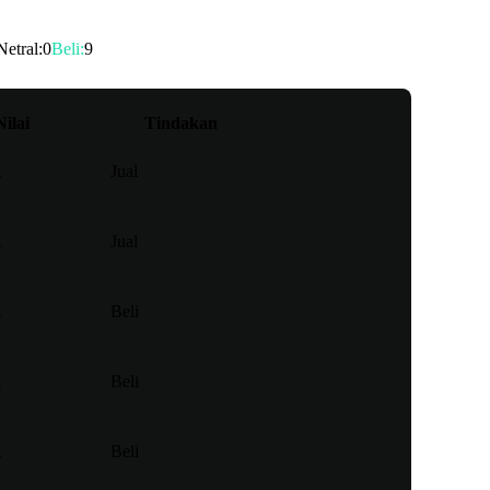
Netral
:
0
Beli
:
9
Nilai
Tindakan
K
Jual
K
Jual
K
Beli
K
Beli
K
Beli