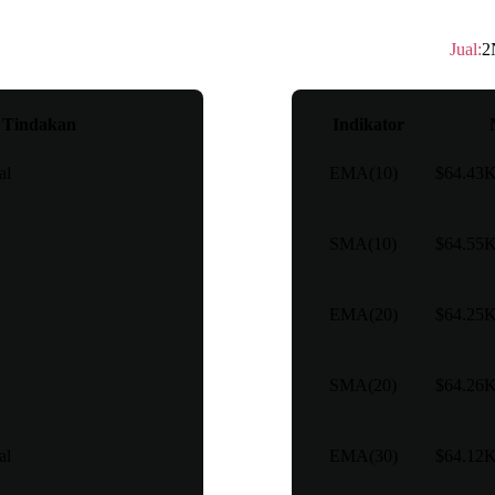
Peringkat teknis
：
Beli
Jual
:
2
Tindakan
Indikator
al
EMA(10)
$64.43
SMA(10)
$64.55
EMA(20)
$64.25
SMA(20)
$64.26
al
EMA(30)
$64.12