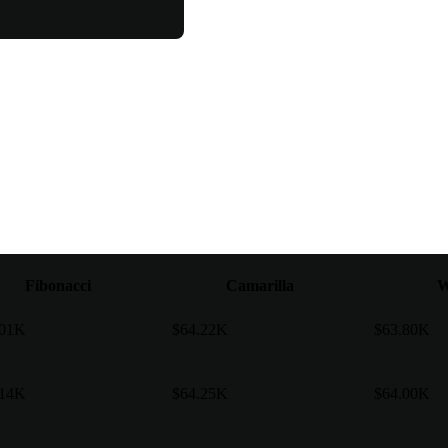
Fibonacci
Camarilla
W
.01K
$64.22K
$63.80K
.14K
$64.25K
$64.00K