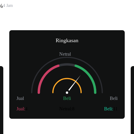
%
4 Jam
Ringkasan
Netral
Jual
Beli
Beli
Jual
:
4
Netral
:
8
Beli
:
11