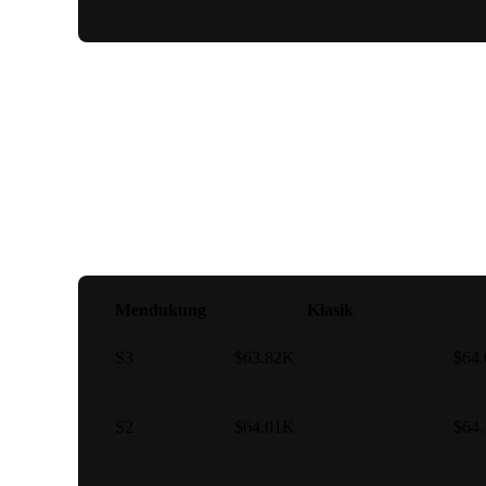
Titik poros
Mendukung
Klasik
S3
$63.82K
$64
S2
$64.01K
$64