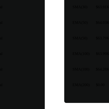
al
SMA(30)
$63.91
al
EMA(50)
$64.03
al
SMA(50)
$63.79
al
EMA(100)
$63.99
al
SMA(100)
$64.28
al
EMA(200)
$0.00