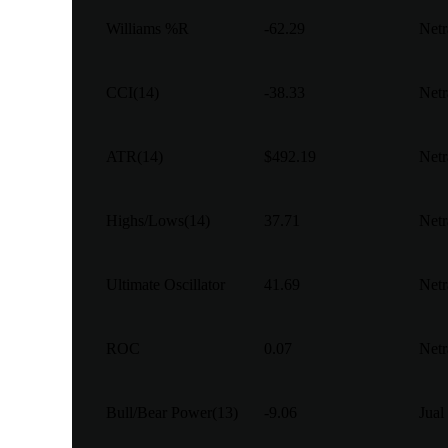
Williams %R
-62.29
Netr
CCI(14)
-38.33
Netr
ATR(14)
$492.19
Netr
Highs/Lows(14)
37.71
Netr
Ultimate Oscillator
41.69
Netr
ROC
0.07
Netr
Bull/Bear Power(13)
-9.06
Jual