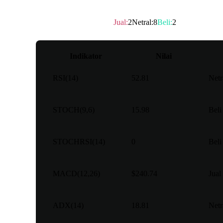
Peringkat teknis
：
Netral
Jual
:
2
Netral
:
8
Beli
:
2
Indikator
Nilai
RSI(14)
52.81
Netr
STOCH(9,6)
15.98
Beli
STOCHRSI(14)
0
Beli
MACD(12,26)
$240.74
Jual
ADX(14)
18.81
Netr