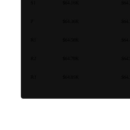
S1
$64.16K
$64
P
$64.36K
$64
R1
$64.50K
$64
R2
$64.70K
$64
R3
$64.85K
$64
Berbagai jenis perdaganga