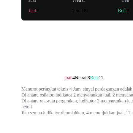
Jual
Netral
Beli
Jual
:
2
Netral
:
8
Beli
:
2
Ringkasan
Peringkat teknis
：
Beli
Jual
:
4
Netral
:
8
Beli
:
11
Menurut peringkat teknis 4 Jam, sinyal perdagangan adalah
Di antara osilator, indikator 2 menyarankan jual, 2 menyaran
Di antara rata-rata pergerakan, indikator 2 menyarankan jua
netral.
Jika semua indikator dijumlahkan, 4 menunjukkan jual, 11 m
Osilator