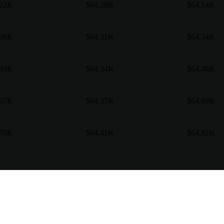
.22K
$64.28K
$64.14K
.36K
$64.31K
$64.34K
.49K
$64.34K
$64.48K
.57K
$64.37K
$64.69K
.70K
$64.41K
$64.82K
n untuk Anda