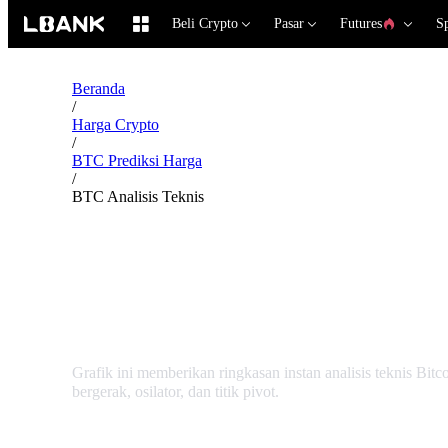
Beli Crypto
Pasar
Futures
S
Beranda
/
Harga Crypto
/
BTC Prediksi Harga
/
BTC Analisis Teknis
Bitcoin BTC Analisis T
Grafik ini memberikan ringkasan instan analisis teknis Bit
bergerak, osilator, dan titik pivot.