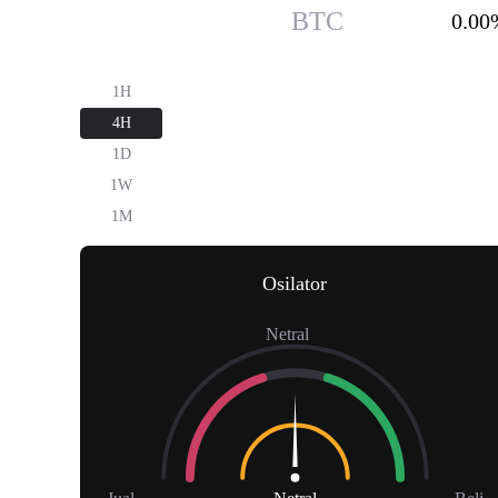
Bitcoin
$64.30K
BTC
0.00
1H
4H
1D
1W
1M
Osilator
Netral