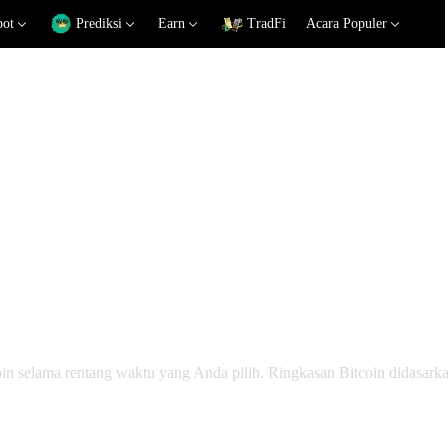
pot
Prediksi
Earn
TradFi
Acara Populer
eknis
coin selama rentang waktu yang Anda pilih. Ringkasan Bitcoin didasark