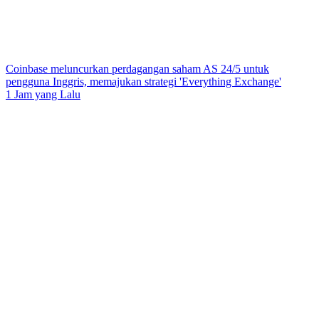
Coinbase meluncurkan perdagangan saham AS 24/5 untuk
pengguna Inggris, memajukan strategi 'Everything Exchange'
1 Jam yang Lalu