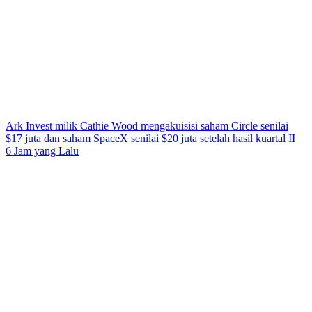
Ark Invest milik Cathie Wood mengakuisisi saham Circle senilai
$17 juta dan saham SpaceX senilai $20 juta setelah hasil kuartal II
6 Jam yang Lalu