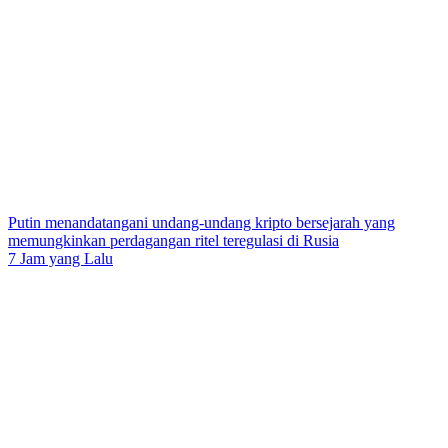
Putin menandatangani undang-undang kripto bersejarah yang
memungkinkan perdagangan ritel teregulasi di Rusia
7 Jam yang Lalu