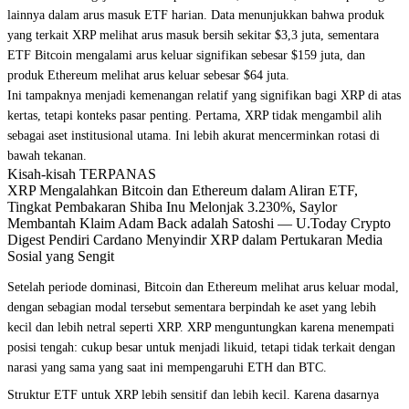
lainnya dalam arus masuk ETF harian. Data menunjukkan bahwa produk
yang terkait XRP melihat arus masuk bersih sekitar $3,3 juta, sementara
ETF Bitcoin mengalami arus keluar signifikan sebesar $159 juta, dan
produk Ethereum melihat arus keluar sebesar $64 juta.
Ini tampaknya menjadi kemenangan relatif yang signifikan bagi XRP di atas
kertas, tetapi konteks pasar penting. Pertama, XRP tidak mengambil alih
sebagai aset institusional utama. Ini lebih akurat mencerminkan rotasi di
bawah tekanan.
Kisah-kisah TERPANAS
XRP Mengalahkan Bitcoin dan Ethereum dalam Aliran ETF,
Tingkat Pembakaran Shiba Inu Melonjak 3.230%, Saylor
Membantah Klaim Adam Back adalah Satoshi — U.Today Crypto
Digest Pendiri Cardano Menyindir XRP dalam Pertukaran Media
Sosial yang Sengit
Setelah periode dominasi, Bitcoin dan Ethereum melihat arus keluar modal,
dengan sebagian modal tersebut sementara berpindah ke aset yang lebih
kecil dan lebih netral seperti XRP. XRP menguntungkan karena menempati
posisi tengah: cukup besar untuk menjadi likuid, tetapi tidak terkait dengan
narasi yang sama yang saat ini mempengaruhi ETH dan BTC.
Struktur ETF untuk XRP lebih sensitif dan lebih kecil. Karena dasarnya