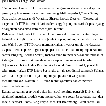
yang melacak harga spot Bitcoin.
“Peluncuran keenam ETF ini menandai pergeseran strategis dari eksposur
pasar yang luas menuju eksposur aset yang lebih terperinci,” kata Sunny
Sun, analis pemasaran di Volatility Shares, kepada
Decrypt
. “Demografi
target untuk ETF ini terdiri dari trader canggih yang mencari eksposur yang
ditargetkan pada ekosistem aset digital tertentu.”
Pada awal 2024, debut ETF spot Bitcoin mewakili momen penting bagi
industri aset digital, menciptakan jembatan penghubung antara dunia kripto
dan Wall Street. ETF Bitcoin memungkinkan investor untuk mendapatkan
eksposur terhadap aset digital tanpa perlu membeli dan menyimpan Bitcoin
secara langsung. Seiring waktu, mereka telah
muncul sebagai alat pilihan
di
kalangan institusi untuk mendapatkan eksposur ke kelas aset tersebut.
Sejak masa jabatan kedua Presiden AS Donald Trump dimulai, penerbit
telah menawarkan ETF kripto berjangka untuk aset digital termasuk Solana,
XRP, dan
Dogecoin
di tengah lingkungan peraturan yang lebih
menguntungkan. Namun, SEC telah mengisyaratkan bahwa mereka
memiliki batasannya.
Dalam panggilan grup awal bulan ini, SEC meminta penerbit ETF untuk
tidak meluncurkan produk yang menawarkan eksposur 5x terhadap aset dan
indeks, termasuk mata uang kripto, menurut
Bloomberg
. Akhir tahun lalu,