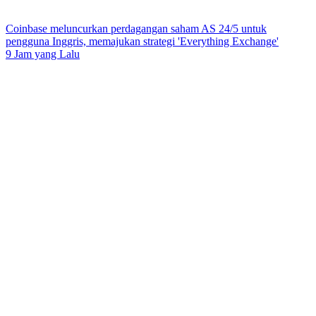
Coinbase meluncurkan perdagangan saham AS 24/5 untuk
pengguna Inggris, memajukan strategi 'Everything Exchange'
9 Jam yang Lalu