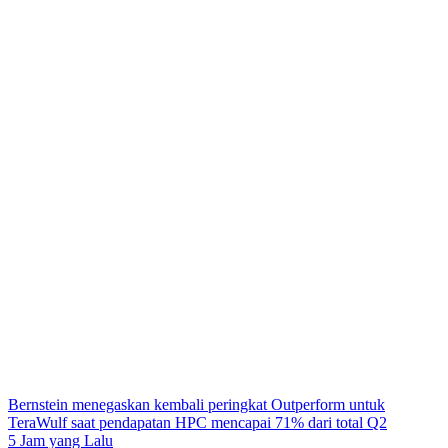
Bernstein menegaskan kembali peringkat Outperform untuk
TeraWulf saat pendapatan HPC mencapai 71% dari total Q2
5 Jam yang Lalu