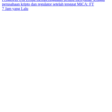
perusahaan kripto dan regulator setelah tenggat MiCA: FT
7 Jam yang Lalu