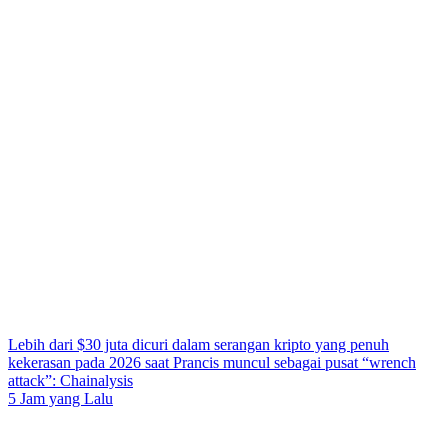
Lebih dari $30 juta dicuri dalam serangan kripto yang penuh
kekerasan pada 2026 saat Prancis muncul sebagai pusat “wrench
attack”: Chainalysis
5 Jam yang Lalu