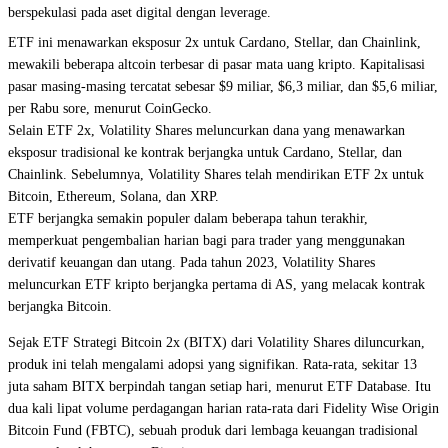
berspekulasi pada aset digital dengan leverage.
ETF ini menawarkan eksposur 2x untuk
Cardano
,
Stellar
, dan
Chainlink
,
mewakili beberapa altcoin terbesar di pasar mata uang kripto. Kapitalisasi
pasar masing-masing tercatat sebesar $9 miliar, $6,3 miliar, dan $5,6 miliar,
per Rabu sore, menurut
CoinGecko
.
Selain ETF 2x, Volatility Shares meluncurkan dana yang menawarkan
eksposur tradisional ke kontrak berjangka untuk Cardano, Stellar, dan
Chainlink. Sebelumnya, Volatility Shares telah mendirikan ETF 2x untuk
Bitcoin
,
Ethereum
,
Solana
, dan
XRP
.
ETF berjangka semakin populer dalam beberapa tahun terakhir,
memperkuat pengembalian harian bagi para trader yang menggunakan
derivatif keuangan dan utang. Pada tahun 2023, Volatility Shares
meluncurkan ETF kripto berjangka pertama di AS, yang melacak kontrak
berjangka Bitcoin.
Sejak ETF Strategi Bitcoin 2x (BITX) dari Volatility Shares diluncurkan,
produk ini telah mengalami adopsi yang signifikan. Rata-rata, sekitar 13
juta saham BITX berpindah tangan setiap hari, menurut ETF Database
. Itu
dua kali lipat volume perdagangan harian rata-rata dari Fidelity Wise Origin
Bitcoin Fund (FBTC), sebuah produk dari lembaga keuangan tradisional