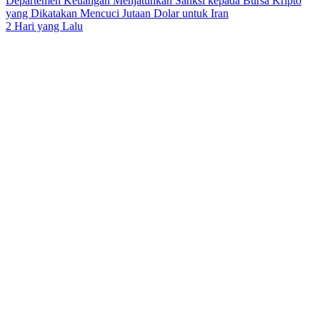
Departemen Keuangan Menjatuhkan Sanksi kepada Bursa Kripto
yang Dikatakan Mencuci Jutaan Dolar untuk Iran
2 Hari yang Lalu