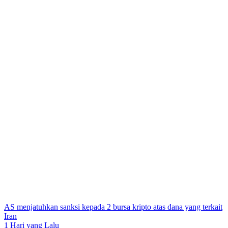
AS menjatuhkan sanksi kepada 2 bursa kripto atas dana yang terkait
Iran
1 Hari yang Lalu