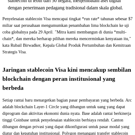
stablecoin di lebih dari 50 negara, menjembatani aset digital
dengan penerimaan pedagang tradisional dalam skala global.
Penyelesaian stablecoin Visa mencapai tingkat *run rate* tahunan sebesar $7
miliar saat perusahaan mengumumkan penambahan lima blockchain ke uji
coba globalnya pada 29 April. "Mitra kami membangun di dunia *multi-
chain*, dan mereka berharap pilihan mereka mencerminkan kenyataan itu,"
kata Rubail Birwadker, Kepala Global Produk Pertumbuhan dan Kemitraan
Strategis Visa.
Jaringan stablecoin Visa kini mencakup sembilan
blockchain dengan peran institusional yang
berbeda
Setiap rantai baru menargetkan bagian pasar pembayaran yang berbeda. Arc
adalah blockchain Layer-1 Circle yang dibangun untuk uang yang dapat
diprogram dan aktivitas ekonomi dunia nyata. Base adalah rantai berkinerja
tinggi Coinbase untuk penyelesaian stablecoin berbiaya rendah. Canton
dibangun dengan privasi yang dapat dikonfigurasi untuk pasar modal yang
diatur dan kepatuhan institusional. Polygon menangani transfer stablecoin