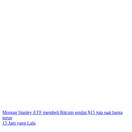
Morgan Stanley ETF membeli Bitcoin senilai $15 juta saat harga
turun
15 Jam yang Lalu