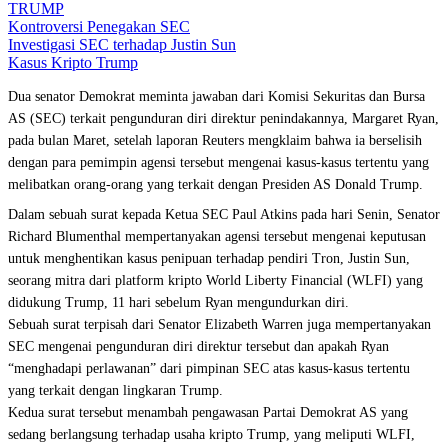
TRUMP
Kontroversi Penegakan SEC
Investigasi SEC terhadap Justin Sun
Kasus Kripto Trump
Dua senator Demokrat meminta jawaban dari Komisi Sekuritas dan Bursa
AS (SEC) terkait pengunduran diri direktur penindakannya, Margaret Ryan,
pada bulan Maret, setelah laporan Reuters mengklaim bahwa ia berselisih
dengan para pemimpin agensi tersebut mengenai kasus-kasus tertentu yang
melibatkan orang-orang yang terkait dengan Presiden AS Donald Trump.
Dalam sebuah surat kepada Ketua SEC Paul Atkins pada hari Senin, Senator
Richard Blumenthal mempertanyakan agensi tersebut mengenai keputusan
untuk menghentikan kasus penipuan terhadap pendiri Tron, Justin Sun,
seorang mitra dari platform kripto World Liberty Financial (WLFI) yang
didukung Trump, 11 hari sebelum Ryan mengundurkan diri.
Sebuah surat terpisah dari Senator Elizabeth Warren juga mempertanyakan
SEC mengenai pengunduran diri direktur tersebut dan apakah Ryan
“menghadapi perlawanan” dari pimpinan SEC atas kasus-kasus tertentu
yang terkait dengan lingkaran Trump.
Kedua surat tersebut menambah pengawasan Partai Demokrat AS yang
sedang berlangsung terhadap usaha kripto Trump, yang meliputi WLFI,