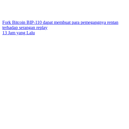
Fork Bitcoin BIP-110 dapat membuat para pemegangnya rentan
terhadap serangan replay
13 Jam yang Lalu