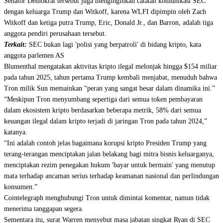
Senator Demokrat tersebut juga menginginkan catatan komunikasi SEC
dengan keluarga Trump dan Witkoff, karena WLFI dipimpin oleh Zach
Witkoff dan ketiga putra Trump, Eric, Donald Jr., dan Barron, adalah tiga
anggota pendiri perusahaan tersebut.
Terkait:
SEC bukan lagi 'polisi yang berpatroli' di bidang kripto, kata
anggota parlemen AS
Blumenthal mengatakan aktivitas kripto ilegal melonjak hingga $154 miliar
pada tahun 2025, tahun pertama Trump kembali menjabat, menuduh bahwa
Tron milik Sun memainkan “peran yang sangat besar dalam dinamika ini.”
“Meskipun Tron menyumbang sepertiga dari semua token pembayaran
dalam ekosistem kripto berdasarkan beberapa metrik, 58% dari semua
keuangan ilegal dalam kripto terjadi di jaringan Tron pada tahun 2024,”
katanya.
“Ini adalah contoh jelas bagaimana korupsi kripto Presiden Trump yang
terang-terangan menciptakan jalan belakang bagi mitra bisnis keluarganya,
menciptakan rezim penegakan hukum 'bayar untuk bermain' yang menutup
mata terhadap ancaman serius terhadap keamanan nasional dan perlindungan
konsumen.”
Cointelegraph menghubungi Tron untuk dimintai komentar, namun tidak
menerima tanggapan segera.
Sementara itu, surat Warren menyebut masa jabatan singkat Ryan di SEC