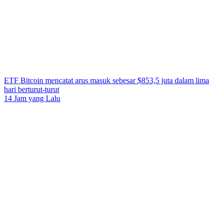
ETF Bitcoin mencatat arus masuk sebesar $853,5 juta dalam lima
hari berturut-turut
14 Jam yang Lalu