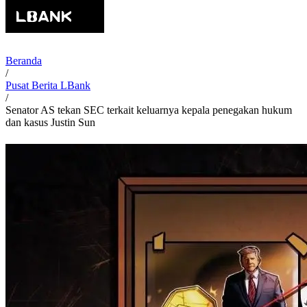
Beranda
/
Pusat Berita LBank
/
Senator AS tekan SEC terkait keluarnya kepala penegakan hukum
dan kasus Justin Sun