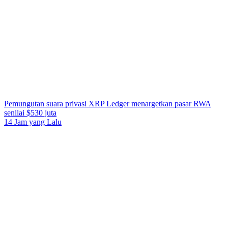
Pemungutan suara privasi XRP Ledger menargetkan pasar RWA
senilai $530 juta
14 Jam yang Lalu